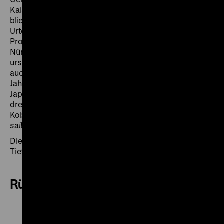
Kaiser selbst und Vertreter der wirtschaftlichen Eliten
blieben hingegen verschont. Als am 12.11.1948 die
Urteilsverkündigung begann, hatte der Tokioter
Prozess nicht nur fast dreimal so lange wie sein
Nürnberger Pendant gedauert, der Kalte Krieg hatte die
ursprünglichen Anliegen der juristischen Aufarbeitung
auch nachhaltig verändert. Anlässlich des 70.
Jahrestags der Tokioter Prozesse präsentieren die
Japan Foundation und das Zeughauskino ein
dreiteiliges Programm, in dessen Mittelpunkt Masaki
Kobayashis monumentaler Dokumentarfilm
Tôkyô
saiban
steht.
Die Reihe
Die Welt in Waffen
wird kuratiert von Fabian
Tietke.
Rückblick