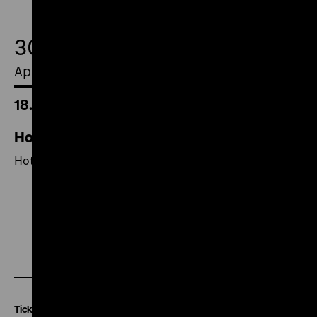
30.
April 2016
18.00 Uhr
Hotaru no haka/ Die letzten Glühwürmchen
Hotaru no haka/ Die letzten Glühwürmchen
Zu
Zu
Zu
unserer
unserer
unserer
Instagram
Facebook
Letterboxd
Seite
Seite
Seite
Tickets