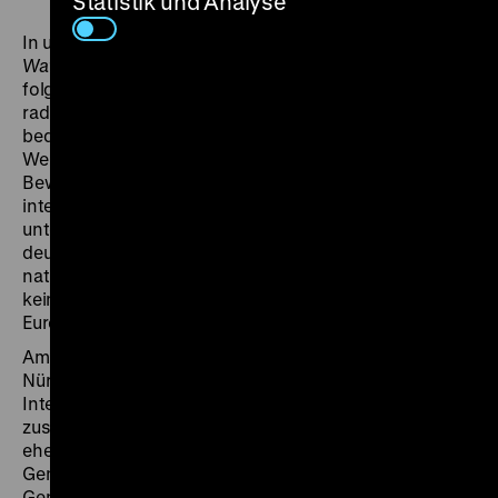
Statistik und Analyse
In unregelmäßiger Folge erzählt die Reihe
Die Welt in
Waffen
eine Geschichte des Zweiten Weltkriegs. Dabei
folgt
Die Welt in Waffen
weniger der Idee eines
radikalen historischen Bruchs, als welcher die
bedingungslose Kapitulation der deutschen
Wehrmacht am 8. Mai 1945 im öffentlichen
Bewusstsein nach wie vor präsent ist. Vielmehr
interessiert sie sich für einen Zusammenhang
unterschiedlicher Konflikte, der mit der Niederlage der
deutschen Wehrmacht und dem Ende des
nationalsozialistischen Vernichtungsprogramms
keineswegs gelöst war und der die Geschichte
Europas und der Welt zum Teil bis heute prägt.
Am 3. Mai 1946, ein halbes Jahr nach dem Beginn der
Nürnberger Kriegsverbrecherprozesse trat in Tokio der
Internationale Militärgerichtshof für den Fernen Osten
zusammen. Unter den Angeklagten waren drei
ehemalige Ministerpräsidenten, zwei ehemalige
Generalstabschefs sowie mehrere Minister und
Generale der Kaiserlichen Japanischen Armee. Der