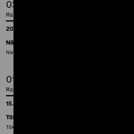
03.
Mai 2016
20.00 Uhr
Nikudan/ Human Bullet
Nikudan/ Human Bullet
01.
Mai 2016
15.00 Uhr
Tôkyô saiban/ Tokio-Tribunal
Tôkyô saiban/ Tokio-Tribunal