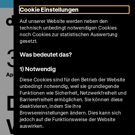
Direkt
Heute +
Cookie Einstellungen
zum
Seiteninhalt
Auf unserer Website werden neben den
springen
Navi
technisch unbedingt notwendigen Cookies
auf-
und
noch Cookies zur statistischen Auswertung
zuk
gesetzt.
30.
03.
Was bedeutet das?
1) Notwendig
April 2016
Mai 2016
Diese Cookies sind für den Betrieb der Website
unbedingt notwendig, weil sie grundlegende
Funktionen wie Sicherheit, Netzwerkfreiheit und
Die Welt in
Barrierefreiheit ermöglichen. Sie können diese
deaktivieren, indem Sie ihre
Browsereinstellungen ändern. Dies kann sich
Waffen:
jedoch auf die Funktionsweise der Website
auswirken.