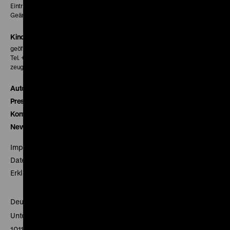
Eintritt 5 €
Geänderte Preise sind im Programm vermerkt.
Kinokasse
geöffnet 30 Minuten vor Beginn der ersten Vorstellung
Tel. + 49 30 20304-770
zeughauskino@dhm.de
Autor*innen
Presse
Kontakt
Newsletter
Impressum
Datenschutz
Erklärung digitale Barrierefreiheit
Deutsches Historisches Museum
Unter den Linden 2
10117 Berlin