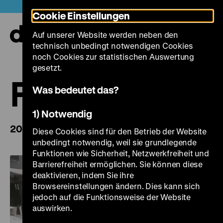
Direkt
Heute +
Cookie Einstellungen
zum
Seiteninhalt
Auf unserer Website werden neben den
springen
Navi
technisch unbedingt notwendigen Cookies
auf-
und
noch Cookies zur statistischen Auswertung
zuk
gesetzt.
FilmDokumen
Was bedeutet das?
1) Notwendig
2026
Diese Cookies sind für den Betrieb der Website
unbedingt notwendig, weil sie grundlegende
Funktionen wie Sicherheit, Netzwerkfreiheit und
Barrierefreiheit ermöglichen. Sie können diese
deaktivieren, indem Sie ihre
Browsereinstellungen ändern. Dies kann sich
jedoch auf die Funktionsweise der Website
auswirken.