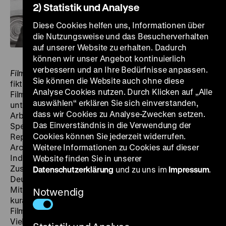
2) Statistik und Analyse
Diese Cookies helfen uns, Informationen über
die Nutzungsweise und das Besucherverhalten
auf unserer Website zu erhalten. Dadurch
können wir unser Angebot kontinuierlich
verbessern und an Ihre Bedürfnisse anpassen.
FilmDokument
präsentiert wenig bekannte, nicht-
Sie können die Website auch ohne diese
fiktionale Werke der deutschsprachigen
Analyse Cookies nutzen. Durch Klicken auf „Alle
Filmgeschichte. Die Reihe berücksichtigt dabei ganz
auswählen“ erklären Sie sich einverstanden,
unterschiedliche dokumentarische Formen,
dass wir Cookies zu Analyse-Zwecken setzen.
Arbeitsweisen und Produktionszusammenhänge. Das
Das Einverständnis in die Verwendung der
Spektrum reicht vom Reise- und Interviewfilm über die
Cookies können Sie jederzeit widerrufen.
Reportage und das Porträt bis zum Kompilations- und
Archivfilm. Privat- und Amateurfilme stehen neben
Weitere Informationen zu Cookies auf dieser
Industrie-, Image- und Hochschulfilmen. In enger
Website finden Sie in unserer
Zusammenarbeit mit dem Bundesarchiv und der
Datenschutzerklärung
und zu uns im
Impressum
.
Deutschen Kinemathek werden die Programme von
Mitgliedern des Vereins CineGraph Babelsberg
Notwendig
kuratiert und eingeführt. Ziel ist es, das nicht-fiktionale
Filmschaffen in Deutschland in seiner ästhetischen
Vielfalt und zeithistorischen Bedeutung zu vermessen.