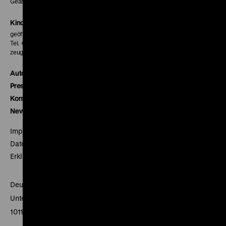
Geänderte Preise sind im Programm vermerkt.
Kinokasse
geöffnet 30 Minuten vor Beginn der ersten Vorstellung
Tel. + 49 30 20304-770
zeughauskino@dhm.de
Autor*innen
Presse
Kontakt
Newsletter
Impressum
Datenschutz
Erklärung digitale Barrierefreiheit
Deutsches Historisches Museum
Unter den Linden 2
10117 Berlin