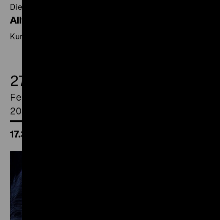
Die „Kriegsfilmchronik“ der Stadt Stuttgart, 1941-1944
Alltag und Filmpropaganda
Kurzfilmprogramm
27.
Februar
2026
17.30 Uhr