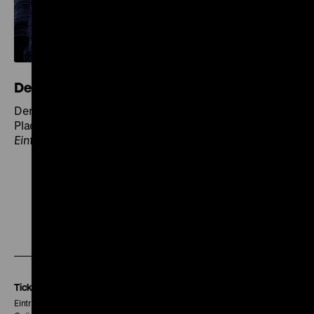
Der Tag
Der Tag (D 2008), R/B: Uli M Schueppel, K: Cornelius
Plache, S: Ernst Carrias, M: FM Einheit, 84’ · Digital HD
Einführung
Zu
Zu
Zu
unserer
unserer
unserer
Instagram
Facebook
Letterboxd
Seite
Seite
Seite
Tickets
Eintritt 5 €