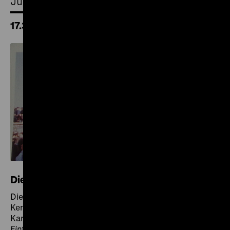
Juni 2026
17.30 Uhr
Die Männer der „Vereinten Kraft“
Die Männer der „Vereinten Kraft“ (DDR 1990), R/B:
Kerstin Bastian, K: Michael Doering, Bernd Doering, S:
Karin Geiß, 62' · Digital HD
Einführung