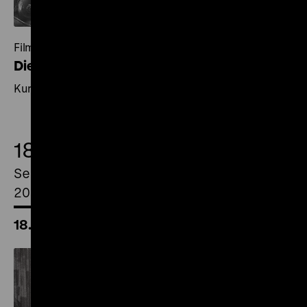
Filme von Herta Jülich
Die Frau mit dem Mikroskop
Kurzfilmprogramm
18.
September
2026
18.00 Uhr