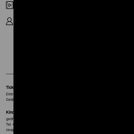
Digital HD
von Wolfgang Petersen, Günter Peter Straschek
und Max Willutzki, Gesamtlänge 20′
Zu
Zu
Zu
unserer
unserer
unserer
Instagram
Facebook
Letterboxd
Seite
Seite
Seite
Tickets
Eintritt 5 €
Geänderte Preise sind im Programm vermerkt.
Kinokasse
geöffnet 30 Minuten vor Beginn der ersten Vorstellung
Tel. + 49 30 20304-770
zeughauskino@dhm.de