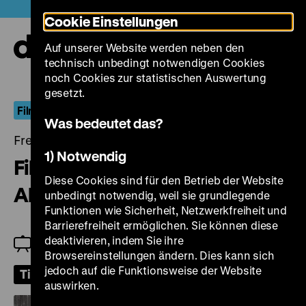
Direkt
Heute +
Cookie Einstellungen
zum
Seiteninhalt
Auf unserer Website werden neben den
springen
Navi
technisch unbedingt notwendigen Cookies
auf-
und
noch Cookies zur statistischen Auswertung
zuk
gesetzt.
FilmDokument
Was bedeutet das?
Freitag, 18. September 2026, 18.00 Uhr
1) Notwendig
Filme zur Berliner
Diese Cookies sind für den Betrieb der Website
Abgeordnetenhauswahl 1967
unbedingt notwendig, weil sie grundlegende
Funktionen wie Sicherheit, Netzwerkfreiheit und
Barrierefreiheit ermöglichen. Sie können diese
deaktivieren, indem Sie ihre
Einführung: Frederik Lang
Browsereinstellungen ändern. Dies kann sich
jedoch auf die Funktionsweise der Website
Tickets
auswirken.