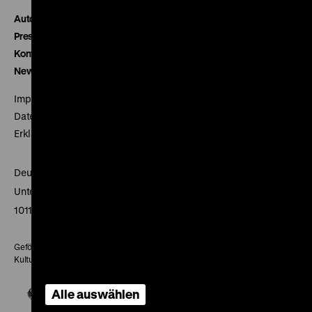
Autor*innen
Presse
Kontakt
Newsletter
Impressum
Datenschutz
Erklärung digitale Barrierefreiheit
Deutsches Historisches Museum
Unter den Linden 2
10117 Berlin
Gefördert mit Mitteln des Beauftragten der Bundesregierung für
Kultur und Medien
Alle auswählen