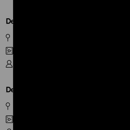
Der Kandidat
BRD 1967
DCP
R/K: Thomas Hartwig, 15′
Der Wahlhelfer
BRD 1967
DCP