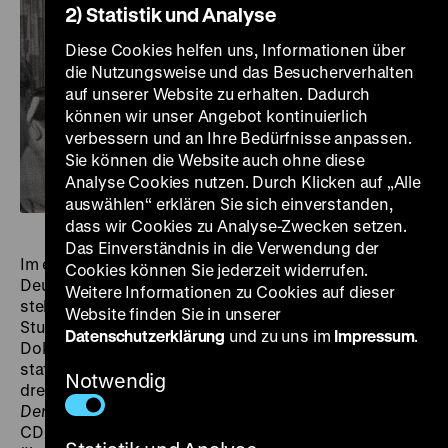
2) Statistik und Analyse
Diese Cookies helfen uns, Informationen über
die Nutzungsweise und das Besucherverhalten
auf unserer Website zu erhalten. Dadurch
können wir unser Angebot kontinuierlich
verbessern und an Ihre Bedürfnisse anpassen.
Sie können die Website auch ohne diese
Analyse Cookies nutzen. Durch Klicken auf „Alle
auswählen“ erklären Sie sich einverstanden,
dass wir Cookies zu Analyse-Zwecken setzen.
Das Einverständnis in die Verwendung der
Im ersten Studienjahr an der 1966 neu gegründeten
Cookies können Sie jederzeit widerrufen.
Deutschen Film- und Fernsehakademie Berlin (DFFB)
Weitere Informationen zu Cookies auf dieser
stellte Akademiedirektor Erwin Leiser den
Website finden Sie in unserer
Studierenden seiner Regiegruppe die Aufgabe, einen
Datenschutzerklärung
und zu uns im
Impressum
.
Dokumentarfilm über die am 12. März 1967
stattfindende Wahl zum Berliner Abgeordnetenhaus zu
Notwendig
drehen. Fertiggestellt wurden nur Thomas Hartwigs
Der Kandidat
über den jungen rechtskonservativen
CDU-Kandidaten Jürgen Wohlrabe und
Der Wahlhelfer