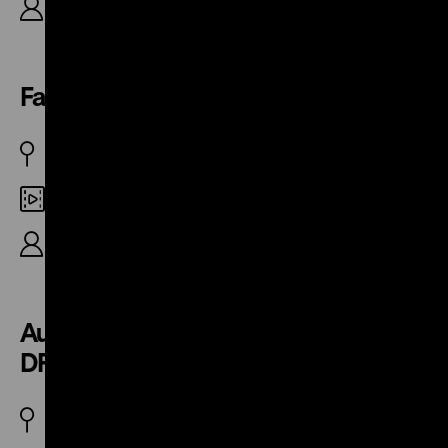
R: Harun Faroqhi [Farocki], K: Thomas Hartwig, 7′
Faroqhi dreht
BRD 1967
DCP
R: Irena Vrkljan, K: Jan Thilo Haux, 12′
Aufnahmeprüfungsfilme für die
DFFB
BRD 1966