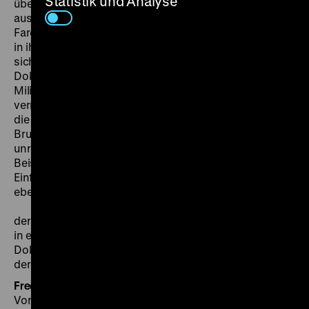
Statistik und Analyse
über den ehrenamtlichen Unterstützer eines
aussichtslosen FDP-Kandidaten, ein Film von Harun
Faroqhi, dessen Dreharbeiten Irena Vrkljan wiederum
in ihrem Film
Faroqhi dreht
dokumentierte. Es handelt
sich um drei außergewöhnliche zeithistorische
Dokumente über West-Berlin und seine spezifischen
Milieus, zwischen Hinterhöfen, kaputten Straßen und
verrauchten Eckkneipen. Nicht minder interessant sind
die Recherchefotos aus dem Weddinger
Brunnenviertel, die Thomas Mitscherlich für sein
unrealisiert gebliebenes Projekt „Die Wahl an einem
Beispiel“ angefertigt hat. Im Rahmen des
Einführungsvortrags wird Mitscherlichs Vorhaben
ebenfalls vorgestellt.
Anlässlich des 60. Jahrestags
der DFFB-Gründung sind im Vorprogramm – erstmals
in einem Kino – drei auf 8mm gedrehte
Dokumentarfilme zu sehen, die im Mai 1966 im Zuge
der Aufnahmeprüfung für die DFFB entstanden. (fl)
Frederik Lang
ist Filmhistoriker, Kurator und
Vorstandmitglied von CineGraph Babelsberg.