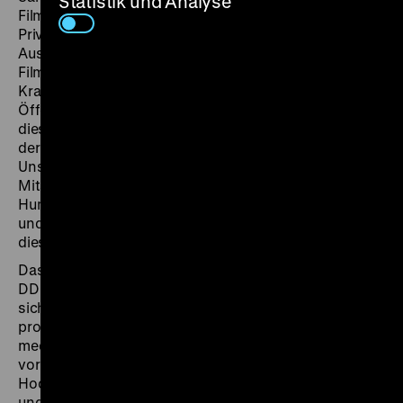
Statistik und Analyse
Filmerbe verschreiben und der Initiative von
Privatleuten oder Vereinen verdanken. Diese neue
Ausgabe stellt ein vergleichsweise offiziöses
Filmarchiv vor, die Sammlung des Berliner
Krankenhauses Charité, die einer breiteren
Öffentlichkeit kaum bekannt sein dürfte. Warum wurde
diese Sammlung angelegt? Wer arbeitete im Filmstudio
der Charité? Für wen wurden die Filme produziert?
Unser Gast Carolin Pommert, wissenschaftliche
Mitarbeiterin in der Bibliothek & Sammlung Medical
Humanities des Instituts für Geschichte der Medizin
und Ethik in der Medizin der Charité, wird uns helfen,
diese und weitere Fragen zu beantworten.
Das Ost-Berliner Krankenhaus Charité verfügte zu
DDR-Zeiten über ein eigenes Hochschulfilmstudio, das
sich in den 1950er Jahren mehr und mehr
professionalisierte und bis 1990 rund 430
medizinische Lehr-, Unterrichts- und Forschungsfilme
vorlegte. In Zusammenarbeit mit verschiedenen
Hochschulfilm- und Bildstellen, den für Gesundheit
und Volksaufklärung zuständigen Ministerien der DDR