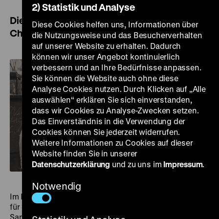
2) Statistik und Analyse
Die Sammlung Medical Humanities der
Diese Cookies helfen uns, Informationen über
Charité
die Nutzungsweise und das Besucherverhalten
auf unserer Website zu erhalten. Dadurch
können wir unser Angebot kontinuierlich
verbessern und an Ihre Bedürfnisse anpassen.
Sie können die Website auch ohne diese
Analyse Cookies nutzen. Durch Klicken auf „Alle
auswählen“ erklären Sie sich einverstanden,
dass wir Cookies zu Analyse-Zwecken setzen.
Das Einverständnis in die Verwendung der
Cookies können Sie jederzeit widerrufen.
Weitere Informationen zu Cookies auf dieser
Website finden Sie in unserer
Datenschutzerklärung
und zu uns im
Impressum
.
Notwendig
Im Mittelpunkt unserer Reihe
Sammelt Filme!
stehen
für gewöhnlich private und unabhängige
Sammlungspraxen, die sich dem analog überlieferten