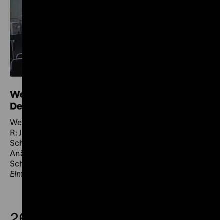
Werden und Wachsen der Berliner Charité &
Der Anästhesist im Operationssaal
Werden und Wachsen der Berliner Charité (DDR 1985),
R: Jürgen Schweinitz, B: B. Burkhardt, G. Dellas, Jürgen
Schweinitz, K: Bernd Steinicke, 55‘ · 35mm / Der
Anästhesist im Operationssaal (DDR 1987), R: Jürgen
Schweinitz, K: Bernd Steinicke, 22‘ · 35mm
Einführung
26.