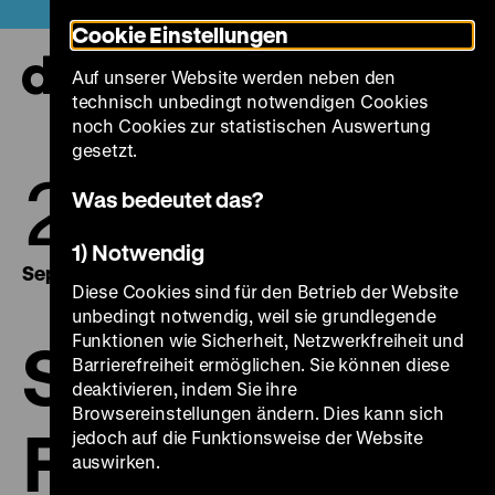
Direkt
Heute +
Cookie Einstellungen
zum
Seiteninhalt
Auf unserer Website werden neben den
springen
Navi
technisch unbedingt notwendigen Cookies
auf-
und
noch Cookies zur statistischen Auswertung
zuk
gesetzt.
25.
26.
Was bedeutet das?
1) Notwendig
September 2026
September 2026
Diese Cookies sind für den Betrieb der Website
unbedingt notwendig, weil sie grundlegende
Funktionen wie Sicherheit, Netzwerkfreiheit und
Sammelt
Barrierefreiheit ermöglichen. Sie können diese
deaktivieren, indem Sie ihre
Browsereinstellungen ändern. Dies kann sich
Filme!
jedoch auf die Funktionsweise der Website
auswirken.