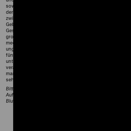
sowie den DEFA-Studios entstanden in den Kliniken
der Charité ganz unterschiedliche Produktionen –
zwischen Wissenschaft und populärer Aufklärung,
Gebrauchswert und filmisch ambitioniertem
Gestaltungswillen: Außen- und Innenansichten des
großen Klinikkomplexes, Eindrücke vom
medizinischen Alltag, von Operationen, Therapien und
ungewöhnlichen Fernreisen zu Zeiten der DDR. Die
fünf ausgewählten Filme unseres Programms stellen
unterschiedliche Produktionen vor und
veranschaulichen das Spektrum der Sammlung,
manche Filme werden erstmals seit 1990 wieder zu
sehen sein.
Bitte beachten Sie, dass in den Filmen teils detaillierte
Aufnahmen von Operationen, das heißt Szenen mit
Blut und medizinischen Instrumenten, enthalten sind.