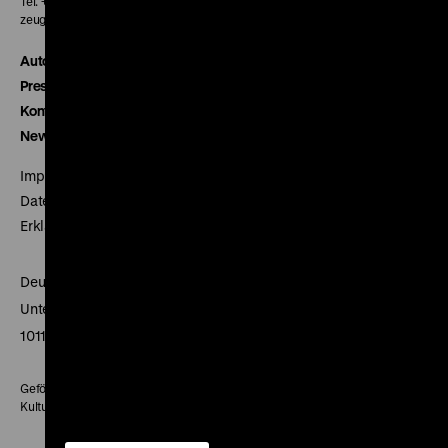
Tel. + 49 30 20304-770
zeughauskino@dhm.de
Autor*innen
Presse
Kontakt
Newsletter
Impressum
Datenschutz
Erklärung digitale Barrierefreiheit
Deutsches Historisches Museum
Unter den Linden 2
10117 Berlin
Gefördert mit Mitteln des Beauftragten der Bundesregierung für
Kultur und Medien