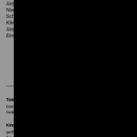
Jürgen Schweinitz, K: Berndt Steinicke, 22‘ · 35mm /
Nierentransplantation (DDR 1990), R: Jürgen
Schweinitz, K: Bernd Steinicke, 13‘ · 35mm / Das
Klimaschiff 65 (DDR 1966), R/B: Jürgen Schweinitz, K:
Jürgen Schweinitz, Bernd Steinicke, 45‘ · 35mm
Einführung
Zu
Zu
Zu
unserer
unserer
unserer
Instagram
Facebook
Letterboxd
Seite
Seite
Seite
Tickets
Eintritt 5 €
Geänderte Preise sind im Programm vermerkt.
Kinokasse
geöffnet 30 Minuten vor Beginn der ersten Vorstellung