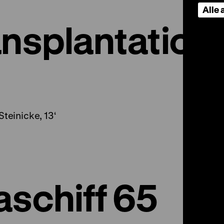
Alle
ansplantation
Steinicke, 13‘
aschiff 65