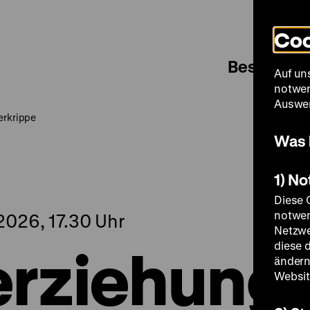
Coo
Besuch
Auf un
notwen
Auswer
erkrippe
Was 
1) N
Diese 
notwen
026, 17.30 Uhr
Netzwe
rziehung
diese 
ändern
Websit