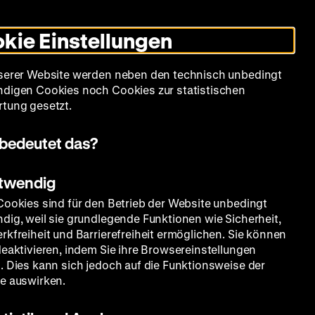
Leichte
Gebärdensprache
Suche
Heute +
Deutsch
Englisch
DHM
Dunklen
De
En
Sprache
Modus
kie Einstellungen
umschalten
Spielplan
Filmreihen
Über uns
serer Website werden neben den technisch unbedingt
digen Cookies noch Cookies zur statistischen
tung gesetzt.
bedeutet das?
otwendig
Cookies sind für den Betrieb der Website unbedingt
dig, weil sie grundlegende Funktionen wie Sicherheit,
rkfreiheit und Barrierefreiheit ermöglichen. Sie können
deaktivieren, indem Sie ihre Browsereinstellungen
. Dies kann sich jedoch auf die Funktionsweise der
e auswirken.