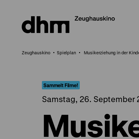
Direkt
zum
Seiteninhalt
springen
Zeughauskino
Spielplan
Musikerziehung in der Kind
Sammelt Filme!
Samstag, 26. September 2
Musike