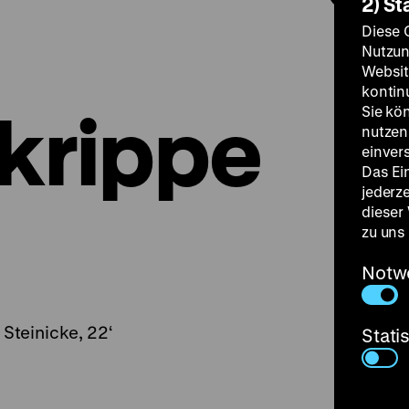
2) St
Diese 
Nutzun
Websit
kontin
krippe
Sie kö
nutzen.
einver
Das Ei
jederz
dieser
zu uns
Notw
 Steinicke, 22‘
Stati