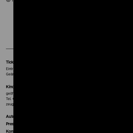
Zu
Zu
Zu
unserer
unserer
unserer
Instagram
Facebook
Letterboxd
Seite
Seite
Seite
Tickets
Eintritt 5 €
Geänderte Preise sind im Programm vermerkt.
Kinokasse
geöffnet 30 Minuten vor Beginn der ersten Vorstellung
Tel. + 49 30 20304-770
zeughauskino@dhm.de
Autor*innen
Presse
Kontakt