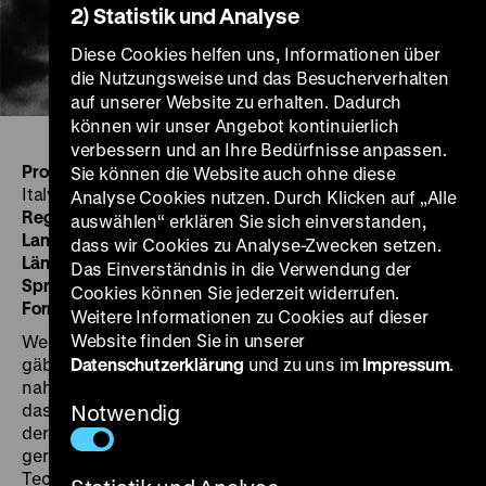
2) Statistik und Analyse
Diese Cookies helfen uns, Informationen über
die Nutzungsweise und das Besucherverhalten
auf unserer Website zu erhalten. Dadurch
können wir unser Angebot kontinuierlich
verbessern und an Ihre Bedürfnisse anpassen.
Produktion:
David Kurland Productions, Rome, for ECA
Sie können die Website auch ohne diese
Italy
Analyse Cookies nutzen. Durch Klicken auf „Alle
Regie:
David Kurland
auswählen“ erklären Sie sich einverstanden,
Land/Jahr:
IT 1950
dass wir Cookies zu Analyse-Zwecken setzen.
Länge :
12'
Das Einverständnis in die Verwendung der
Sprache:
Englisch
Cookies können Sie jederzeit widerrufen.
Format:
35mm, 1:1.37, mono, s/w
Weitere Informationen zu Cookies auf dieser
Website finden Sie in unserer
Wenn es einen idealtypischen Marshall-Plan-Film
gäbe, dann käme
Village without Words
dem sehr
Datenschutzerklärung
und zu uns im
Impressum
.
nahe. Überraschender Weise nimmt in Kurlands Film
das Ideal dabei die Form eines Hymnus an, einer Feier
Notwendig
der Hilfeleistungen und des Aufschwungs. Viele der so
gern für die ERP-Propaganda genutzten Mittel und
Techniken fehlen in
Village without Words
.