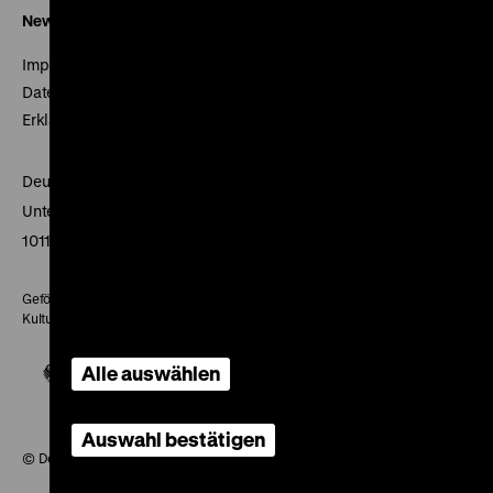
Newsletter
Impressum
Datenschutz
Erklärung digitale Barrierefreiheit
Deutsches Historisches Museum
Unter den Linden 2
10117 Berlin
Gefördert mit Mitteln des Beauftragten der Bundesregierung für
Kultur und Medien
Alle auswählen
Auswahl bestätigen
© Deutsches Historisches Museum, 2026