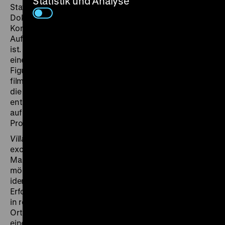
Statistik und Analyse
Stattdessen löst sich der Film von allem
Dokumentarischen. Seine Bilder fügen sich zu einer
Konstruktion zusammen, in dem jede einzelne
Aufnahme ein Baustein für die Steigerung des Ganzen
ist. Kurland verzichtet auch auf Individualisierung in
einer Story, es gibt keine identifizierbaren individuellen
Figuren. Er zielt nicht auf konkrete Projekte (die
filmisch zu dokumentieren wären) und auch nicht auf
die gut erfundene exemplarische Geschichte (die
entsprechend zu inszenieren wäre). Vielmehr zielt er
auf einen Film, als Symbol – nicht für dieses oder jenes
Projekt, sondern für die Idee des Marshall-Plans.
Village without Words
ist eine “Erfolgsgeschichte” par
excellence. All die Versatzstücke, die in so vielen
Marshall-Plan-Filmen auftauchen, um anhand eines
möglichst genau verorteten und datierten, an
identifizierbare Personen gebundenen Projektes vom
Erfolg des ERP zu berichten, sind hier vorhanden. Aber
in reiner Form: irgendeine Fabrik, Arbeiter, die an vielen
Orten leben könnten, die Straßen und Schaufenster
einer namenlosen Stadt, ein stillstehendes Karussell –