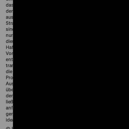
das ist das Material des Films. Der erste Teil könnte
den Titel “Bestandsaufnahme” tragen. Sie fällt trist
aus. Eine Fabrik, heruntergekommen zur Ruine,
Straßen, in denen keine Menschen mehr unterwegs
sind, Schaufenster ohne Waren. Alle Räder stehen still,
nur der Zerfall schreitet fort. Eine Abblende beendet
diesen Teil – und die Misere. Ein Schiff läuft in den
Hafen ein, ab hier herrscht ein einziges
Vorwärtsschreiten. Das ERP-Logo prangt auf den
entladenen Kisten und auf dem Zug, der sie
transportiert. Arbeiter kehren in die verfallene Fabrik
die zurück, setzen Maschinen instand, nehmen die
Produktion wieder auf. Die Straßen beleben, die
Auslagen füllen sich. Wo im ersten Teil ein Schwenk
über einen verlassenen Platz auf einem Jungen endete,
der dort am Brunnen ein Spielzeug-Kriegsschiff fahren
ließ, dreht hier das Karussell wieder seine Runden. War
anfangs nichts in Ordnung, am Ende ist alles wohl
gerichtet.
Village without Words
ist einerseits
idealtypisches, andererseits auftrumpfendes Exempel.
© Rainer Rother