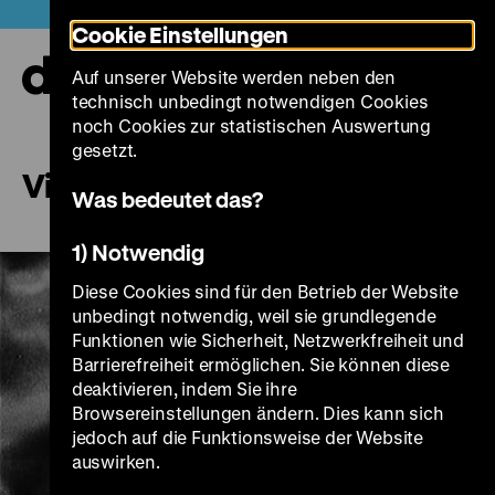
Direkt
Heute +
Cookie Einstellungen
zum
Seiteninhalt
Auf unserer Website werden neben den
springen
Navi
technisch unbedingt notwendigen Cookies
auf-
und
noch Cookies zur statistischen Auswertung
zuk
gesetzt.
Village Without Words
Was bedeutet das?
1) Notwendig
Diese Cookies sind für den Betrieb der Website
unbedingt notwendig, weil sie grundlegende
Funktionen wie Sicherheit, Netzwerkfreiheit und
Barrierefreiheit ermöglichen. Sie können diese
deaktivieren, indem Sie ihre
Browsereinstellungen ändern. Dies kann sich
jedoch auf die Funktionsweise der Website
Play
auswirken.