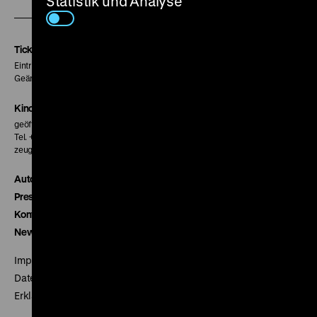
Statistik und Analyse
unserer
unserer
unserer
Instagram
Facebook
Letterboxd
Seite
Seite
Seite
Tickets
Eintritt 5 €
Geänderte Preise sind im Programm vermerkt.
Kinokasse
geöffnet 30 Minuten vor Beginn der ersten Vorstellung
Tel. + 49 30 20304-770
zeughauskino@dhm.de
Autor*innen
Presse
Kontakt
Newsletter
Impressum
Datenschutz
Erklärung digitale Barrierefreiheit