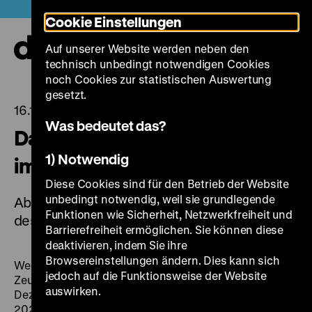
Direkt
Heute +
Cookie Einstellungen
zum
Seiteninhalt
Auf unserer Website werden neben den
springen
Navi
technisch unbedingt notwendigen Cookies
auf-
und
noch Cookies zur statistischen Auswertung
zuk
gesetzt.
16.12.2022
Was bedeutet das?
Das Zeughauskino geht weiter
1) Notwendig
im Pei-Bau
Diese Cookies sind für den Betrieb der Website
unbedingt notwendig, weil sie grundlegende
Ab dem 6. Januar 2023 sind die Vorstellungen
Funktionen wie Sicherheit, Netzwerkfreiheit und
des Zeughauskinos im Pei-Bau zu sehen.
Barrierefreiheit ermöglichen. Sie können diese
deaktivieren, indem Sie ihre
Browsereinstellungen ändern. Dies kann sich
Wegen der notwendigen
Instandsetzungen
im
jedoch auf die Funktionsweise der Website
Zeughaus zieht das
Zeughauskino
nach dem 18.
auswirken.
Dezember 2022 in den Pei-Bau um. Ab dem 6. Januar
2023 sind alle Vorstellungen im Auditorium zu sehen.