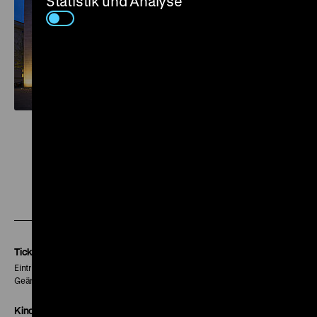
Statistik und Analyse
Zu
Zu
Zu
unserer
unserer
unserer
Instagram
Facebook
Letterboxd
Seite
Seite
Seite
Tickets
Eintritt 5 €
Geänderte Preise sind im Programm vermerkt.
Kinokasse