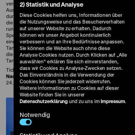
verschiedenen Kurzführungen in unseren
2) Statistik und Analyse
Ausstellungen an. Eine Architekturführung, Führungen
Diese Cookies helfen uns, Informationen über
durch den Bibliothekstresor sowie eine Vorschau auf
die Nutzungsweise und das Besucherverhalten
die Gestaltung der Ausstellung „Was ist Aufklärung?“
auf unserer Website zu erhalten. Dadurch
runden das vielfältige Programm ab. Als Late-Night-
können wir unser Angebot kontinuierlich
Special ab 23 Uhr laden wir zu Karibik an der Spree,
einer Secret Salsa-Party ein: Wir freuen uns auf alle
verbessern und an Ihre Bedürfnisse anpassen.
Tanzbegeisterten, Leckeres vom Grill, Cocktails und
Sie können die Website auch ohne diese
die Top Salsa-, & Bachata-Hits inklusive Salsa-
Analyse Cookies nutzen. Durch Klicken auf „Alle
Tanzanleitung.
auswählen“ erklären Sie sich einverstanden,
dass wir Cookies zu Analyse-Zwecken setzen.
Tickets gibt es schon jetzt auf der
Website der Langen
Das Einverständnis in die Verwendung der
Nacht der Museen
sowie in den Tourist Infos. Am
Cookies können Sie jederzeit widerrufen.
24. August gibt es zusätzlich Tickets vor Ort.
Weitere Informationen zu Cookies auf dieser
Website finden Sie in unserer
Datenschutzerklärung
und zu uns im
Impressum
.
Notwendig