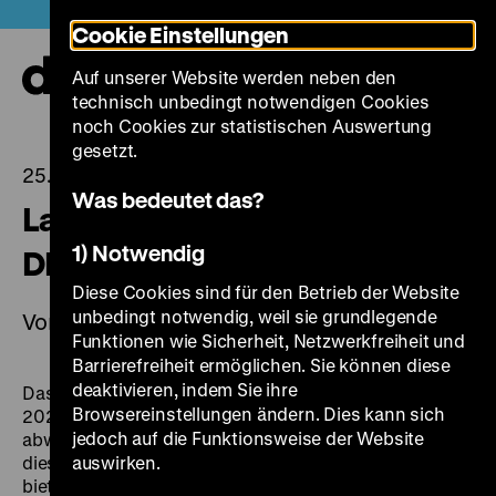
Direkt
Heute +
Cookie Einstellungen
zum
Seiteninhalt
Auf unserer Website werden neben den
springen
Navi
technisch unbedingt notwendigen Cookies
auf-
und
noch Cookies zur statistischen Auswertung
zuk
gesetzt.
25.07.2024
Was bedeutet das?
Lange Nacht der Museen im
1) Notwendig
DHM
Diese Cookies sind für den Betrieb der Website
unbedingt notwendig, weil sie grundlegende
Vorverkauf gestartet
Funktionen wie Sicherheit, Netzwerkfreiheit und
Barrierefreiheit ermöglichen. Sie können diese
deaktivieren, indem Sie ihre
Das Deutsche Historische Museum lädt am 24. August
Browsereinstellungen ändern. Dies kann sich
2024 zur Langen Nacht der Museen in Berlin zu einem
jedoch auf die Funktionsweise der Website
abwechslungsreichen
Programm
im Pei-Bau ein. Das
diesjährige Motto lautet „Berlin Secrets“. Ab 18 Uhr
auswirken.
bieten wir ein umfangreiches Führungsprogramm mit