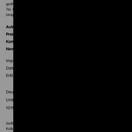
geöffnet 30 Minuten vor Beginn der ersten Vorstellung
Tel. + 49 30 20304-770
zeughauskino@dhm.de
Autor*innen
Presse
Kontakt
Newsletter
Impressum
Datenschutz
Erklärung digitale Barrierefreiheit
Deutsches Historisches Museum
Unter den Linden 2
10117 Berlin
Gefördert mit Mitteln des Beauftragten der Bundesregierung für
Kultur und Medien