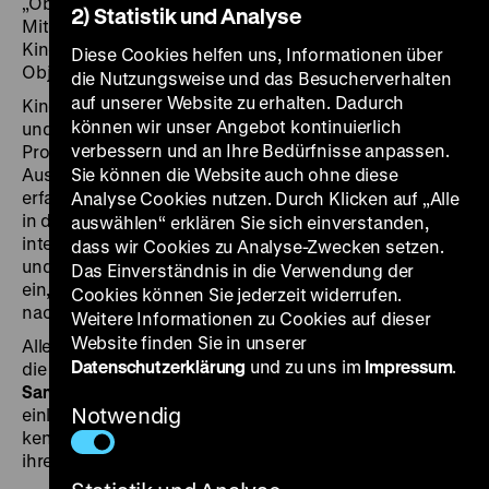
„Objekte. Geschichte. Geschichten”. Durch kreative
2) Statistik und Analyse
Mitmachformate und eine auf die Bedürfnisse der
Kinder angepasste dialogische Struktur werden
Diese Cookies helfen uns, Informationen über
Objekte und ihre Geschichten lebendig.
die Nutzungsweise und das Besucherverhalten
auf unserer Website zu erhalten. Dadurch
Kinder ab acht Jahren können mittwochs um 11 Uhr
können wir unser Angebot kontinuierlich
und alle zwei Wochen sonntags um 14 Uhr bei dem
verbessern und an Ihre Bedürfnisse anpassen.
Programm
„Von Wasser, Wald und Wiese“
in der
Ausstellung „Natur und deutsche Geschichte”
Sie können die Website auch ohne diese
erfahren, wie die Natur das Leben von Gesellschaften
Analyse Cookies nutzen. Durch Klicken auf „Alle
in den vergangenen 800 Jahren prägte. Diese
auswählen“ erklären Sie sich einverstanden,
interaktive Führung mit kreativen Mitmachformaten
dass wir Cookies zu Analyse-Zwecken setzen.
und Forschungsaufgaben lädt Familien mit Kindern
Das Einverständnis in die Verwendung der
ein, der Beziehung zwischen Mensch und Natur
Cookies können Sie jederzeit widerrufen.
nachzuspüren.
Weitere Informationen zu Cookies auf dieser
Website finden Sie in unserer
Alle zwei Wochen sonntags um 14 Uhr findet zudem
Datenschutzerklärung
und zu uns im
Impressum
.
die interaktive Führung
„Alles altes Zeug? Suchen,
Sammeln, Forschen”
statt, die Kinder ab acht Jahren
Notwendig
einlädt, unterschiedliche Sammlungsstücke
kennenzulernen, ihre Materialität zu begreifen und
ihren Weg ins Zeughaus zu verfolgen.