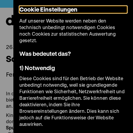
Direkt
Heute +
Cookie Einstellungen
zum
Seiteninhalt
Auf unserer Website werden neben den
springen
Navi
technisch unbedingt notwendigen Cookies
auf-
und
noch Cookies zur statistischen Auswertung
zuk
gesetzt.
26.06.2026
Was bedeutet das?
Sommerferien im DHM
1) Notwendig
Ferienprogramm für Kinder und Familien
Diese Cookies sind für den Betrieb der Website
unbedingt notwendig, weil sie grundlegende
Funktionen wie Sicherheit, Netzwerkfreiheit und
In den Berliner Schulferien (9. Juli bis 22. August 2026)
Barrierefreiheit ermöglichen. Sie können diese
bieten wir für Kinder und Familien ein
Ferienprogramm
deaktivieren, indem Sie ihre
an.
Browsereinstellungen ändern. Dies kann sich
Kinder ab sechs Jahren begeben sich dienstags und
jedoch auf die Funktionsweise der Website
donnerstags um 11 Uhr bei
„Ritter, Spiele und
auswirken.
Spurensuche”
auf Spurensuche durch die Ausstellung