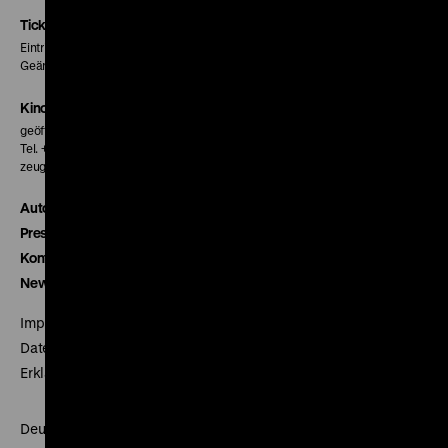
Seite
Seite
Seite
Tickets
Eintritt 5 €
Geänderte Preise sind im Programm vermerkt.
Kinokasse
geöffnet 30 Minuten vor Beginn der ersten Vorstellung
Tel. + 49 30 20304-770
zeughauskino@dhm.de
Autor*innen
Presse
Kontakt
Newsletter
Impressum
Datenschutz
Erklärung digitale Barrierefreiheit
Deutsches Historisches Museum