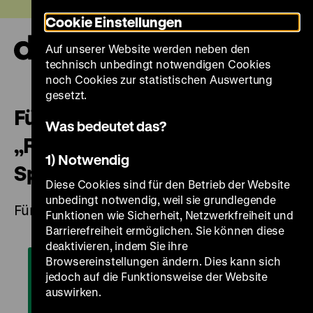
Direkt
Heute +
Cookie Einstellungen
zum
Seiteninhalt
Auf unserer Website werden neben den
springen
Navi
technisch unbedingt notwendigen Cookies
auf-
und
noch Cookies zur statistischen Auswertung
zuk
gesetzt.
Führung für Kinder und Familien
Was bedeutet das?
„Ritter, Spiele und
1) Notwendig
Spurensuche”
Diese Cookies sind für den Betrieb der Website
unbedingt notwendig, weil sie grundlegende
Für Kinder ab 6 Jahren
Funktionen wie Sicherheit, Netzwerkfreiheit und
Barrierefreiheit ermöglichen. Sie können diese
deaktivieren, indem Sie ihre
Browsereinstellungen ändern. Dies kann sich
jedoch auf die Funktionsweise der Website
auswirken.