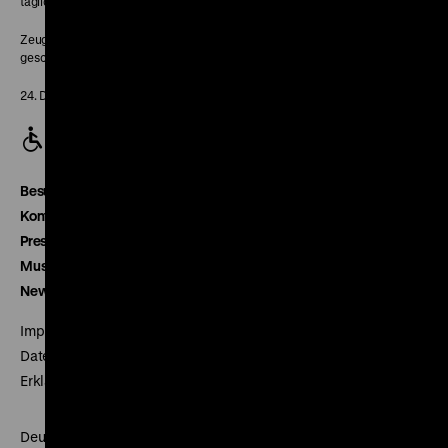
täglich 10-18 Uhr
Zeughaus:
geschlossen
24. Dezember geschlossen
Besucherservice
Kontakt
Presse
Museumsverein
Newsletter
Impressum
Datenschutz
Erklärung digitale Barrierefreiheit
Deutsches Historisches Museum