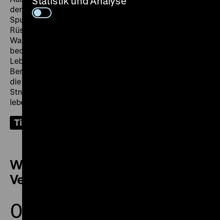
Statistik und Analyse
den Führungsreferentinnen und -referenten auf
Spurensuche durch die Ausstellung: Wurde die
Rüstung für das Spiel oder den Ernstfall hergestellt?
Warum war das Spielen schon vor über 500 Jahren
bedeutsamer Bestandteil des gesellschaftlichen
Lebens? Welche Rolle spielte das Deutsche Stadion in
Berlin? Durch kreative Mitmachformate und eine auf
die Bedürfnisse der Kinder angepasste dialogische
Struktur werden Objekte und ihre Geschichten
lebendig.
Tickets
Weitere Termine dieser
Veranstaltung
06.
11.