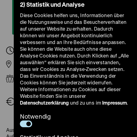
2) Statistik und Analyse
Diese Cookies helfen uns, Informationen über
die Nutzungsweise und das Besucherverhalten
auf unserer Website zu erhalten. Dadurch
können wir unser Angebot kontinuierlich
verbessern und an Ihre Bedürfnisse anpassen.
Sie können die Website auch ohne diese
Donnerstag, 06. August 2026, 11.00
-
13.00 Uhr
Analyse Cookies nutzen. Durch Klicken auf „Alle
auswählen“ erklären Sie sich einverstanden,
Pei-Bau
dass wir Cookies zu Analyse-Zwecken setzen.
Das Einverständnis in die Verwendung der
ab 6 Jahren
Cookies können Sie jederzeit widerrufen.
Weitere Informationen zu Cookies auf dieser
Öffentliche Führung (zzgl. Eintritt)
3,00 €
,
Website finden Sie in unserer
Familienkarte (Eintritt und Führung für 2
Datenschutzerklärung
und zu uns im
Impressum
.
Erwachsene und max. 3 Kinder)
18,00 €
,
Eintritt bis 18 Jahre frei
Notwendig
Ausgehend vom Zeughaus und seinen Figuren an einer
Außenwand, begeben sich die Kinder gemeinsam mit