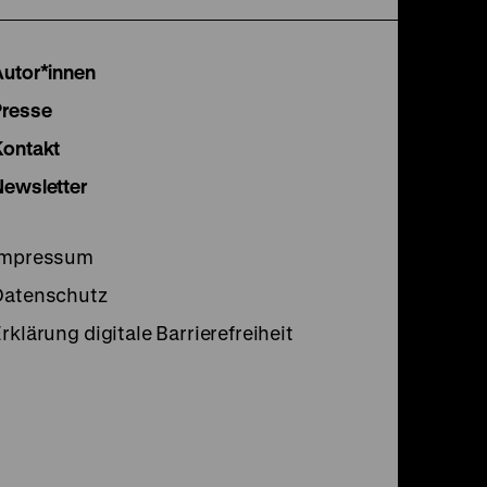
unserer
unserer
unser
Instagram
Facebook
Lette
Autor*innen
Seite
Seite
Seite
Presse
Kontakt
Newsletter
Impressum
Datenschutz
rklärung digitale Barrierefreiheit