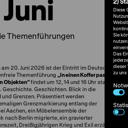
 Juni
2) St
Diese 
Nutzun
Websit
kontin
freie Themenführungen
Sie kö
nutzen.
einver
Das Ei
jederz
dieser
 am 20. Juni 2026 ist der Eintritt im Deutschen
zu uns
tenfreie Themenführung
„In einen Koffer passt
in Objekten”
findet um 12, 14 und 16 Uhr statt.
Notw
. Geschichte. Geschichten. Blick in die
l und Grenzen. Präsentiert werden
hemaligen Grenzmarkierung entlang der
Stati
ei Aachen, ein Möbelensemble der
 nach Berlin migrierte, ein gravierter
szeit, Dreißigjährigen Krieg und Exil erzählt,