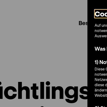
Coo
Besuch
Auf un
notwen
Auswer
Was 
1) N
Diese 
notwen
üchtlingst
Netzwe
diese 
ändern
Websit