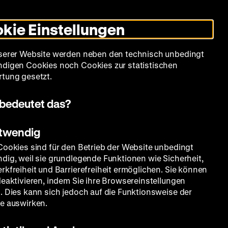
Leichte
Gebärdensprache
Suche
Heute +
Deutsch
Englisch
DHM
Dunklen
De
En
Sprache
Modus
kie Einstellungen
umschalten
Spielplan
Filmreihen
Über uns
serer Website werden neben den technisch unbedingt
digen Cookies noch Cookies zur statistischen
tung gesetzt.
bedeutet das?
otwendig
Cookies sind für den Betrieb der Website unbedingt
dig, weil sie grundlegende Funktionen wie Sicherheit,
ag
rkfreiheit und Barrierefreiheit ermöglichen. Sie können
deaktivieren, indem Sie ihre Browsereinstellungen
. Dies kann sich jedoch auf die Funktionsweise der
e auswirken.