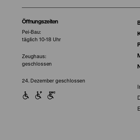
u
I
Öffnungszeiten
Pei-Bau:
S
täglich 10-18 Uhr
Zeughaus:
geschlossen
24. Dezember geschlossen
E