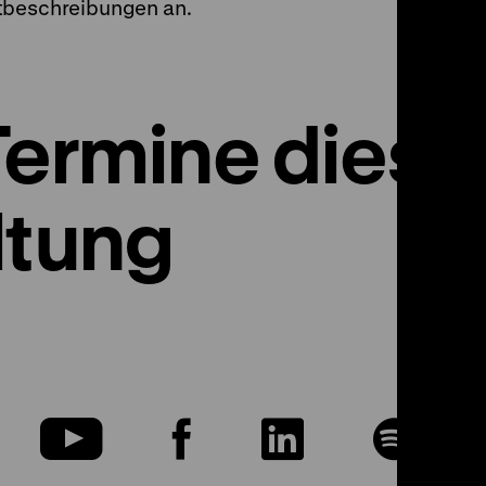
ktbeschreibungen an.
Termine diese
ltung
u
Zu
Zu
Zu
Zu