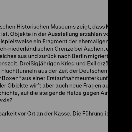
schen Historischen Museums zeigt, dass Migration 
ist. Objekte in der Ausstellung erzählen von Flucht, 
eispielsweise ein Fragment der ehemaligen
ch-niederländischen Grenze bei Aachen, ein
ches aus und zurück nach Berlin migrierte, ein gra
szeit, Dreißigjährigen Krieg und Exil erzählt,
 Fluchttunneln aus der Zeit der Deutschen Teilung u
 Boxen“ aus einer Erstaufnahmeunterkunft für Gefl
er Objekte wirft aber auch neue Fragen auf: Wie ve
schichte, auf die steigende Hetze gegen Asylsuchen
axis?
rkeit vor Ort an der Kasse. Die Führung ist auf ma