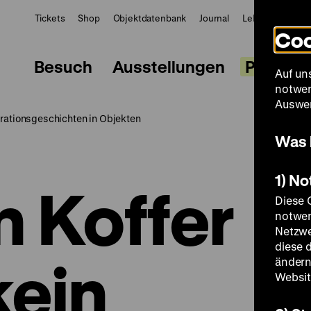
Tickets
Shop
Objektdatenbank
Journal
LeMO
ZWBE
Coo
Besuch
Ausstellungen
Progra
Auf un
notwen
Auswer
grationsgeschichten in Objekten
Was 
1) N
n Koffer
Diese 
notwen
Netzwe
diese 
kein
ändern
Websit