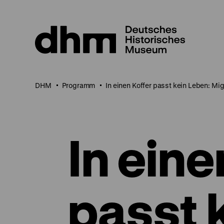
Direkt
zum
Seiteninhalt
springen
DHM
Programm
In einen Koffer passt kein Leben: Mi
In eine
passt 