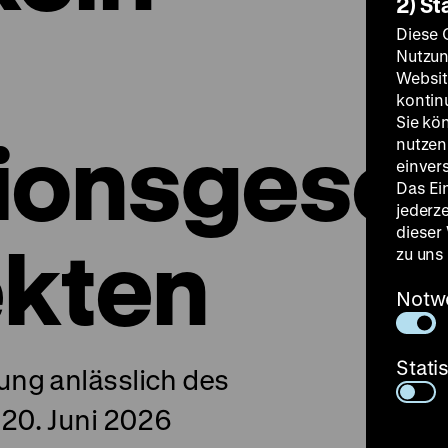
2) St
Diese 
Nutzun
Websit
kontin
Sie kö
ionsgesch
nutzen.
einver
Das Ei
jederz
dieser
ekten
zu uns
Notw
Stati
ng anlässlich des
 20. Juni 2026