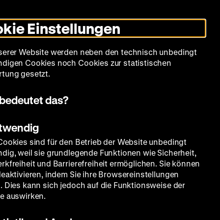
Informationen
Informationen
Suche
Heute +
Deutsch
Englisch
Zeughauskino
Dunklen
De
En
zum
zum
Modus
kie Einstellungen
Deutschen
Deutschen
umschalten
Historischen
Historischen
mm
Sammlung
Bildung
Museum
Museum
Museum
serer Website werden neben den technisch unbedingt
in
in
digen Cookies noch Cookies zur statistischen
Deutscher
Leichter
tung gesetzt.
Gebärdensprache
Sprache
bedeutet das?
otwendig
Cookies sind für den Betrieb der Website unbedingt
dig, weil sie grundlegende Funktionen wie Sicherheit,
rkfreiheit und Barrierefreiheit ermöglichen. Sie können
deaktivieren, indem Sie ihre Browsereinstellungen
. Dies kann sich jedoch auf die Funktionsweise der
e auswirken.