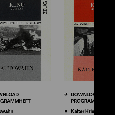
WNLOAD
DOWNLOAD
OGRAMMHEFT
PROGRAMMHEFT
owahn
Kalter Krieg