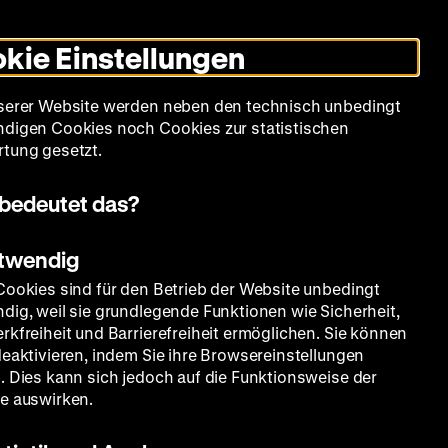
Leichte
Gebärdensprache
Suche
Heute +
Deutsch
Englisch
DHM
Dunklen
De
En
Sprache
Modus
kie Einstellungen
umschalten
Spielplan
Filmreihen
Über uns
serer Website werden neben den technisch unbedingt
digen Cookies noch Cookies zur statistischen
tung gesetzt.
bedeutet das?
otwendig
v
Cookies sind für den Betrieb der Website unbedingt
dig, weil sie grundlegende Funktionen wie Sicherheit,
rkfreiheit und Barrierefreiheit ermöglichen. Sie können
deaktivieren, indem Sie ihre Browsereinstellungen
. Dies kann sich jedoch auf die Funktionsweise der
e auswirken.