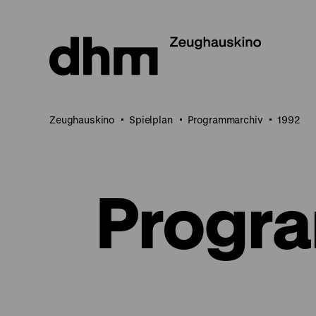
Direkt
zum
Seiteninhalt
springen
Zeughauskino
Spielplan
Programmarchiv
1992
Progr