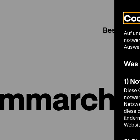
Coo
Besuch
Auf un
notwen
Auswer
Was 
1) N
ammarchi
Diese 
notwen
Netzwe
diese 
ändern
Websit