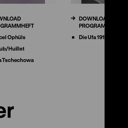
WNLOAD
DOWNLOAD
OGRAMMHEFT
PROGRAMMHEFT
cel Ophüls
Die Ufa 1917-1945
ub/Huillet
a Tschechowa
er