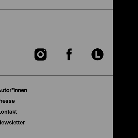
Zu
Zu
Zu
unserer
unserer
unser
Instagram
Facebook
Lette
Autor*innen
Seite
Seite
Seite
Presse
Kontakt
Newsletter