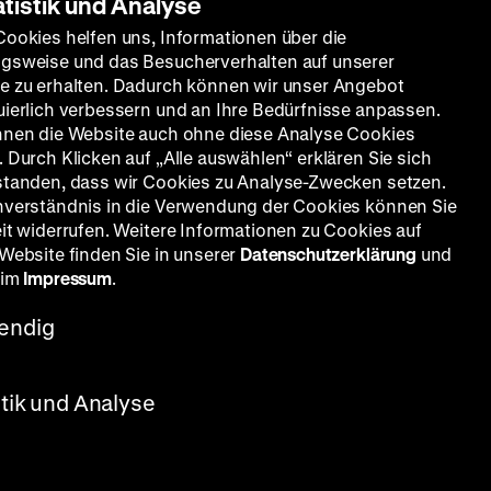
atistik und Analyse
Cookies helfen uns, Informationen über die
Suchen
gsweise und das Besucherverhalten auf unserer
e zu erhalten. Dadurch können wir unser Angebot
uierlich verbessern und an Ihre Bedürfnisse anpassen.
nnen die Website auch ohne diese Analyse Cookies
017
2016
2015
2014
 Durch Klicken auf „Alle auswählen“ erklären Sie sich
standen, dass wir Cookies zu Analyse-Zwecken setzen.
005
2004
2001
2000
nverständnis in die Verwendung der Cookies können Sie
eit widerrufen. Weitere Informationen zu Cookies auf
 Website finden Sie in unserer
Datenschutzerklärung
und
 im
Impressum
.
endig
stik und Analyse