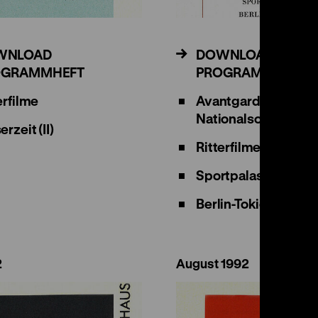
WNLOAD
DOWNLOAD
OGRAMMHEFT
PROGRAMMHEFT
erfilme
Avantgarde-Film un
Nationalsozialismu
erzeit (II)
Ritterfilme (II)
Sportpalast
Berlin-Tokio: Achse
2
August 1992