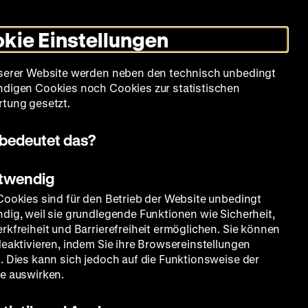
Leichte
Gebärdensprache
Suche
Heute +
Deutsch
Englisch
DHM
Dunklen
De
En
Sprache
Modus
kie Einstellungen
umschalten
Spielplan
Filmreihen
Über uns
serer Website werden neben den technisch unbedingt
digen Cookies noch Cookies zur statistischen
tung gesetzt.
bedeutet das?
otwendig
v
Cookies sind für den Betrieb der Website unbedingt
dig, weil sie grundlegende Funktionen wie Sicherheit,
rkfreiheit und Barrierefreiheit ermöglichen. Sie können
deaktivieren, indem Sie ihre Browsereinstellungen
. Dies kann sich jedoch auf die Funktionsweise der
e auswirken.