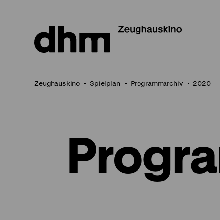
Direkt
zum
Seiteninhalt
springen
Zeughauskino
Spielplan
Programmarchiv
2020
Progr