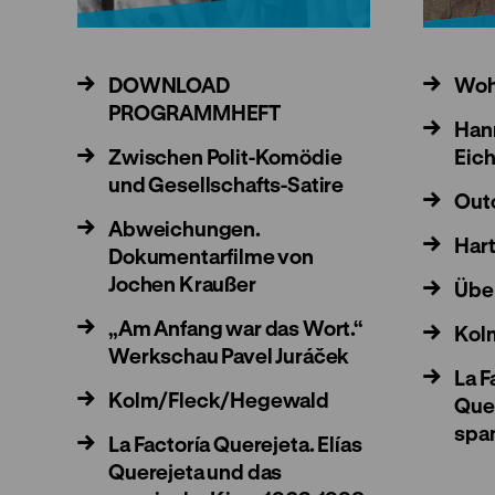
DOWNLOAD
Woh
PROGRAMMHEFT
Han
Zwischen Polit-Komödie
Eic
und Gesellschafts-Satire
Out
Abweichungen.
Har
Dokumentarfilme von
Jochen Kraußer
Über
„Am Anfang war das Wort.“
Kol
Werkschau Pavel Juráček
La F
Kolm/Fleck/Hegewald
Que
spa
La Factoría Querejeta. Elías
Querejeta und das