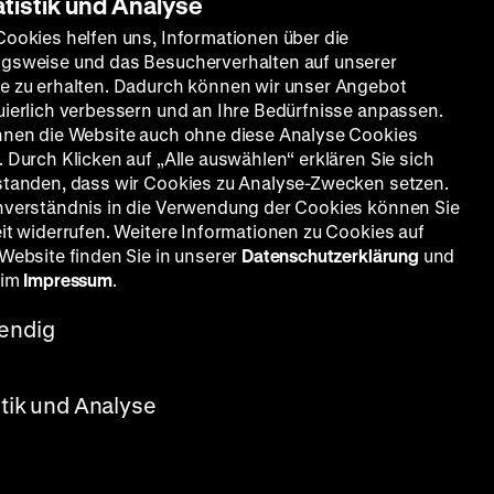
atistik und Analyse
Cookies helfen uns, Informationen über die
Suchen
gsweise und das Besucherverhalten auf unserer
e zu erhalten. Dadurch können wir unser Angebot
uierlich verbessern und an Ihre Bedürfnisse anpassen.
nnen die Website auch ohne diese Analyse Cookies
017
2016
2015
2014
 Durch Klicken auf „Alle auswählen“ erklären Sie sich
standen, dass wir Cookies zu Analyse-Zwecken setzen.
005
2004
2001
2000
nverständnis in die Verwendung der Cookies können Sie
eit widerrufen. Weitere Informationen zu Cookies auf
 Website finden Sie in unserer
Datenschutzerklärung
und
 im
Impressum
.
endig
stik und Analyse