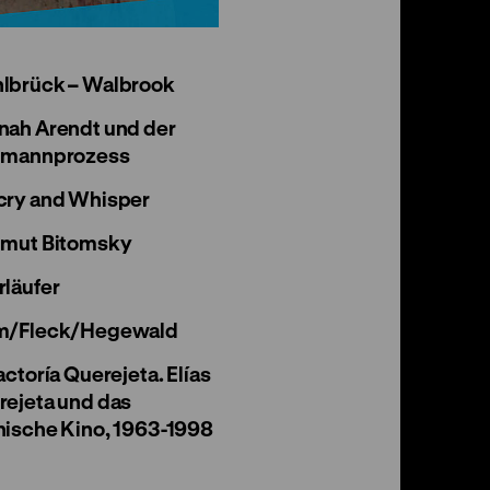
lbrück – Walbrook
nah Arendt und der
hmannprozess
cry and Whisper
tmut Bitomsky
läufer
m/Fleck/Hegewald
actoría Querejeta. Elías
rejeta und das
nische Kino, 1963-1998