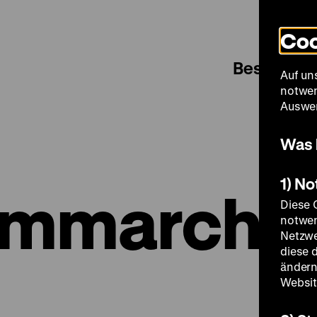
Coo
Besuch
Auf un
notwen
Auswer
Was 
1) N
ammarchi
Diese 
notwen
Netzwe
diese 
ändern
Websit