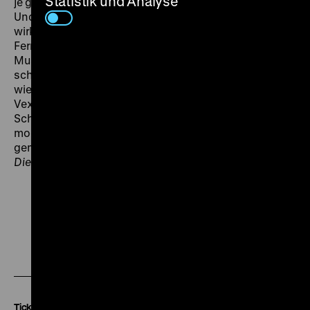
Statistik und Analyse
je gab“, urteilte
epd Kirche und Fernsehen
im Mai 1967.
Und
Die Welt
nannte Lommer „einen der ganz wenigen
wirklichkeits- und komödienbegabten deutschen
Fernsehautoren“. „
Zug der Zeit
wird man als
Musterbeispiel nennen können für eine Sparte, die
schon verlorengegeben war und gerade
wiedererfunden wird: das Volksstück, das sich, im
Vexierspiel menschlicher Schwächen, quer durch alle
Schichten und Schichtungen der Gesellschaft als
moderne ‚Comédie humaine‘ und – dem neuen Auftrag
gemäß – als ein Stück Tele-Welttheater begreift.“ (A.M.,
Die Welt
, 12.05.1967) (gym)
Zu
Zu
Zu
unserer
unserer
unserer
Instagram
Facebook
Letterboxd
Seite
Seite
Seite
Tickets