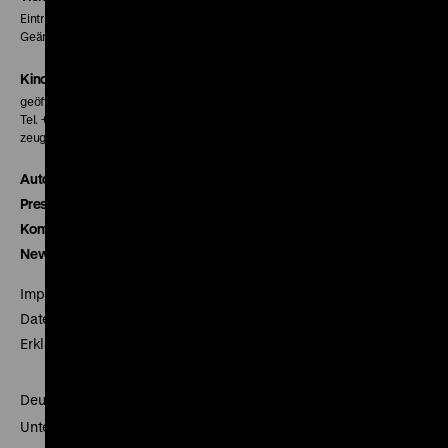
Eintritt 5 €
Geänderte Preise sind im Programm vermerkt.
Kinokasse
geöffnet 30 Minuten vor Beginn der ersten Vorstellung
Tel. + 49 30 20304-770
zeughauskino@dhm.de
Autor*innen
Presse
Kontakt
Newsletter
Impressum
Datenschutz
Erklärung digitale Barrierefreiheit
Deutsches Historisches Museum
Unter den Linden 2