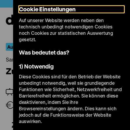
Direkt
Heute +
Cookie Einstellungen
zum
Seiteninhalt
Auf unserer Website werden neben den
springen
Navi
technisch unbedingt notwendigen Cookies
auf-
und
noch Cookies zur statistischen Auswertung
zuk
gesetzt.
Aus dem Fernseharchiv
Was bedeutet das?
Samstag, 16. Dezember 2023, 17.30 Uhr
1) Notwendig
Zug der Zeit
Diese Cookies sind für den Betrieb der Website
unbedingt notwendig, weil sie grundlegende
Funktionen wie Sicherheit, Netzwerkfreiheit und
Einführung: Jan Gympel
Barrierefreiheit ermöglichen. Sie können diese
deaktivieren, indem Sie ihre
Eintritt frei
Browsereinstellungen ändern. Dies kann sich
jedoch auf die Funktionsweise der Website
auswirken.
Zug der Zeit