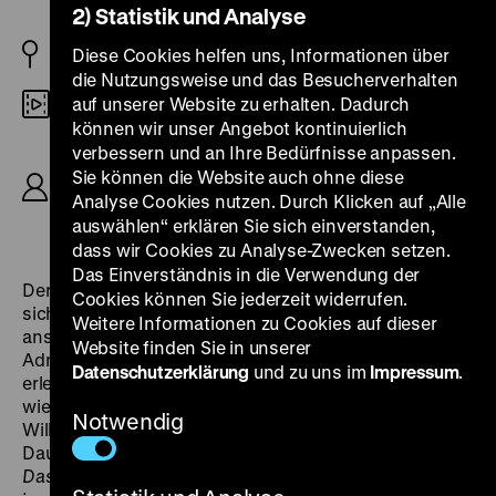
2) Statistik und Analyse
BRD 1967
Diese Cookies helfen uns, Informationen über
die Nutzungsweise und das Besucherverhalten
auf unserer Website zu erhalten. Dadurch
Digital SD
können wir unser Angebot kontinuierlich
R: Peter Beauvais, B: Horst Lommer, K: Walter
verbessern und an Ihre Bedürfnisse anpassen.
Fehdmer, Michael Vallenthin, D: Walter Jokisch,
Sie können die Website auch ohne diese
Wera Frydtberg, Barbara Schöne, Katrin Schaake,
Analyse Cookies nutzen. Durch Klicken auf „Alle
Uwe Friedrichsen, 88’
auswählen“ erklären Sie sich einverstanden,
dass wir Cookies zu Analyse-Zwecken setzen.
Das Einverständnis in die Verwendung der
Der sechste und letzte Lommer/Beauvais-Film dreht
Cookies können Sie jederzeit widerrufen.
sich um die Massenwanderung deutscher Urlauber
Weitere Informationen zu Cookies auf dieser
ans Mittelmeer, in diesem Falle an die oberitalienische
Website finden Sie in unserer
Adriaküste. Geschildert wird das Treiben einiger
Datenschutzerklärung
und zu uns im
Impressum
.
erlebnishungriger Touristen. Uwe Friedrichsen spielt
wieder den Vergnügungen zugeneigten Friseurgehilfen
Notwendig
Willi Kress aus
Schönes Wochenende
und Dirk
Dautzenberg den dumpfen Angestellten Erich Abt aus
Das Glück läuft hinterher
. „Der beste Lommer, den es