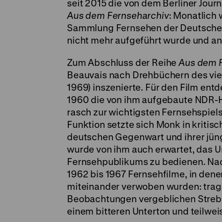
seit 2015 die von dem Berliner Jour
Aus dem Fernseharchiv
: Monatlich 
Sammlung Fernsehen der Deutschen 
nicht mehr aufgeführt wurde und and
Zum Abschluss der Reihe
Aus dem 
Beauvais nach Drehbüchern des viel
1969) inszenierte. Für den Film en
1960 die von ihm aufgebaute NDR-Ha
rasch zur wichtigsten Fernsehspie
Funktion setzte sich Monk in kritis
deutschen Gegenwart und ihrer jün
wurde von ihm auch erwartet, das 
Fernsehpublikums zu bedienen. Na
1962 bis 1967 Fernsehfilme, in dene
miteinander verwoben wurden: trag
Beobachtungen vergeblichen Strebe
einem bitteren Unterton und teilwe