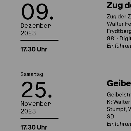
09.
Zug d
Zug der Z
Walter Fe
Dezember
Frydtberg
2023
88’ · Digi
Einführu
17.30 Uhr
Samstag
25.
Geibe
Geibelstr
K: Walter
November
Stumpf, W
2023
SD
Einführu
17.30 Uhr