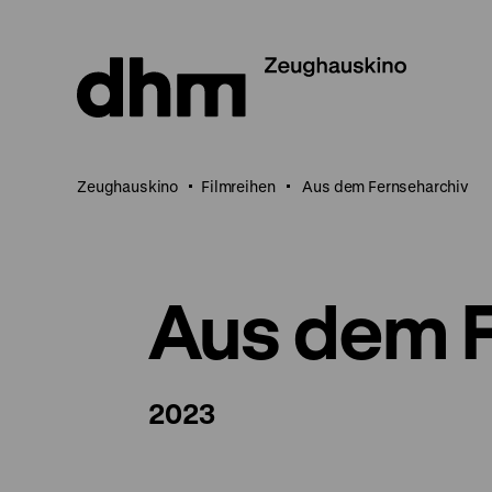
Direkt
zum
Seiteninhalt
springen
Zeughauskino
Filmreihen
Aus dem Fernseharchiv
Aus dem F
2023