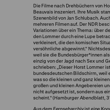
Die Filme nach Drehbüchern von Ho
Beauvais inszeniert. Ihre Musik st
Szenenbild von Jan Schlubach. Auch
mehreren Filmen auf. Der NDR beschr
Variationen über ein Thema: über d
den Lommer durch eine Lupe betrach
verkleinert, die den komischen Situa
versöhnliche abgewinnt.“ Nichtsdest
weil sie die Bundesbürger*innen al
einzig von der Jagd nach Sex und Ge
schrieben: „Dieser Horst Lommer ist
bundesdeutschen Bildschirm, weil er 
was so die kleinen und ganz kleine
großen und kleinen Angebereien un
nicht aufgesetzt ist, sondern aus e
scheint.“ (
Hamburger Abendblatt
, 3
Aus dem Fernseharchiv
ist eine Ko