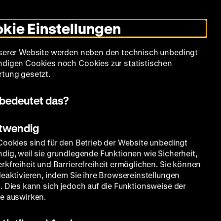
Leichte
Gebärdensprache
Suche
Heute +
Deutsch
Englisch
DHM
Dunklen
De
En
Sprache
Modus
kie Einstellungen
umschalten
Spielplan
Filmreihen
Über uns
serer Website werden neben den technisch unbedingt
digen Cookies noch Cookies zur statistischen
tung gesetzt.
bedeutet das?
otwendig
Cookies sind für den Betrieb der Website unbedingt
dig, weil sie grundlegende Funktionen wie Sicherheit,
rkfreiheit und Barrierefreiheit ermöglichen. Sie können
deaktivieren, indem Sie ihre Browsereinstellungen
. Dies kann sich jedoch auf die Funktionsweise der
e auswirken.