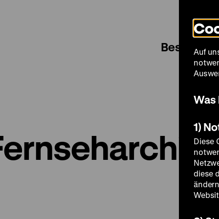
Coo
Besuch
Auf un
notwen
Auswer
Was 
1) N
ernseharchiv
Diese 
notwen
Netzwe
diese 
ändern
Websit