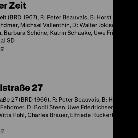
er Zeit
eit (BRD 1967), R: Peter Beauvais, B: Horst Lommer, 
hdmer, Michael Vallenthin, D: Walter Jokisch, Wera
, Barbara Schöne, Katrin Schaake, Uwe Friedrichse
tal SD
ng
lstraße 27
aße 27 (BRD 1966), R: Peter Beauvais, B: Horst Lom
 Fehdmer, D: Bodil Steen, Uwe Friedrichsen, Isabell
itta Pohl, Charles Brauer, Elfriede Rückert, 108’ · Di
ng