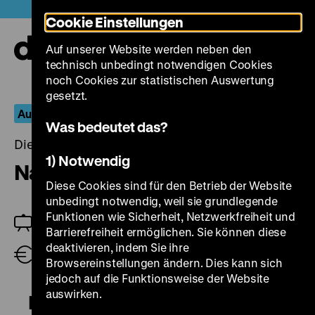
Direkt
Heute +
Cookie Einstellungen
zum
Seiteninhalt
Auf unserer Website werden neben den
springen
Navi
technisch unbedingt notwendigen Cookies
auf-
und
noch Cookies zur statistischen Auswertung
zuk
gesetzt.
Aus dem Fernseharchiv
Was bedeutet das?
Dienstag, 28. März 2023, 19.00 Uhr
1) Notwendig
Nachkommenschaft
Diese Cookies sind für den Betrieb der Website
unbedingt notwendig, weil sie grundlegende
Funktionen wie Sicherheit, Netzwerkfreiheit und
Jan Gympel
Barrierefreiheit ermöglichen. Sie können diese
deaktivieren, indem Sie ihre
Eintritt frei
Browsereinstellungen ändern. Dies kann sich
jedoch auf die Funktionsweise der Website
auswirken.
Nachkommenschaften