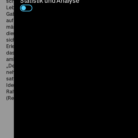
Statistik und Analyse
schlechter Kaffee. Auch seine Liebes- und
Lebensbeziehungen befriedigen ihn nicht. – Indem
Gabriele Wohmann ihren teils sanft satirischen Blick
auf einen Bereich des Literaturbetriebs an einer
männlichen Hauptfigur festmachte, vermied sie, dass
diese mit ihr identifiziert wurde. Dennoch musste sie
sich gegen die Vermutung wehren, hier eigene
Erlebnisse zu schildern. Die Kritik beklagte häufig,
dass der Inhalt des Films kalt ließe und durch eine
ambitionierte Fotografie zu Kunstgewerbe gerönne:
„Der Film ist so schön, daß man vergißt, ihn ernst zu
nehmen, die Kamera schwelgt symbolisch und in
satten Tönen, indes der Hauptdarsteller, der von einer
Identitätskrise gebeutelte Schriftsteller in der Figur des
Ralf Schermuly, bedeutsamen Leerlauf produziert.“
(Regina Rostow,
Die Welt
, 5.5.1977). (gym)