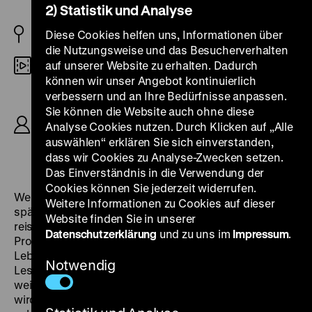
2) Statistik und Analyse
1977 BRD
Diese Cookies helfen uns, Informationen über
die Nutzungsweise und das Besucherverhalten
auf unserer Website zu erhalten. Dadurch
Digital SD
können wir unser Angebot kontinuierlich
R: Ludwig Cremer, B: Gabriele Wohmann, K: Gero
verbessern und an Ihre Bedürfnisse anpassen.
Erhardt, M: Rolf Kühn, D: Ralf Schermuly, Renate
Sie können die Website auch ohne diese
Küster, Irene Marhold, Edith Schneider, Anita
Analyse Cookies nutzen. Durch Klicken auf „Alle
Lochner, Walter Riss, Wolfgang Ziffer, Edeltraut
auswählen“ erklären Sie sich einverstanden,
Elsner, Helga Feddersen, 72'
dass wir Cookies zu Analyse-Zwecken setzen.
Das Einverständnis in die Verwendung der
Cookies können Sie jederzeit widerrufen.
Weniger mit eigenen Werken als mit Adalbert Stifters
Weitere Informationen zu Cookies auf dieser
später Künstlerkrisenerzählung
Nachkommenschaften
Website finden Sie in unserer
reist der Schriftsteller Bruno Schweizer durch die
Datenschutzerklärung
und zu uns im
Impressum
.
Provinz und steckt dabei selbst in einer Schaffens- wie
Lebenskrise: Die immergleichen Rituale rund um seine
Notwendig
Lesungen frustrieren ihn ebenso wie sein meist
weibliches Publikum, das zuweilen sehr zudringlich
wird, oder immer wieder beklagte Kleinigkeiten wie