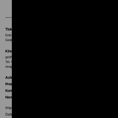
Zu
Zu
Zu
unserer
unserer
unserer
Instagram
Facebook
Letterboxd
Seite
Seite
Seite
Tickets
Eintritt 5 €
Geänderte Preise sind im Programm vermerkt.
Kinokasse
geöffnet 30 Minuten vor Beginn der ersten Vorstellung
Tel. + 49 30 20304-770
zeughauskino@dhm.de
Autor*innen
Presse
Kontakt
Newsletter
Impressum
Datenschutz