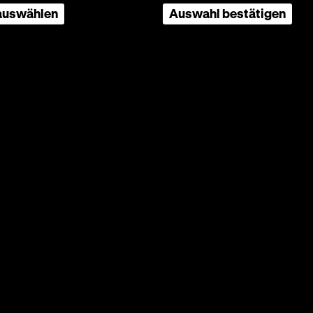
 auswählen
Auswahl bestätigen
esenrad
bleibt
em Pass.
eht
hst aus
n Ost-
ogen
r
itig
er
gym)