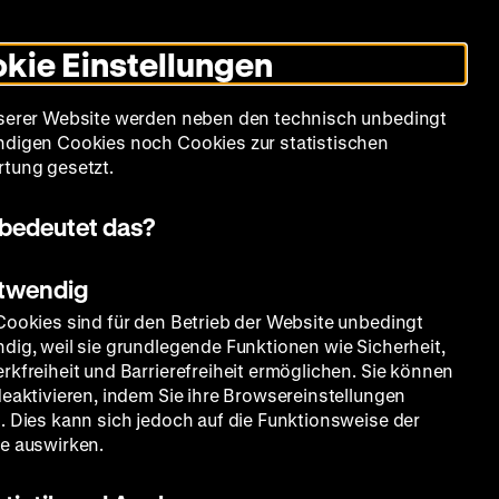
Leichte
Gebärdensprache
Suche
Heute +
Deutsch
Englisch
DHM
Dunklen
De
En
Sprache
Modus
kie Einstellungen
umschalten
Spielplan
Filmreihen
Über uns
serer Website werden neben den technisch unbedingt
digen Cookies noch Cookies zur statistischen
tung gesetzt.
bedeutet das?
otwendig
Cookies sind für den Betrieb der Website unbedingt
dig, weil sie grundlegende Funktionen wie Sicherheit,
rkfreiheit und Barrierefreiheit ermöglichen. Sie können
deaktivieren, indem Sie ihre Browsereinstellungen
. Dies kann sich jedoch auf die Funktionsweise der
e auswirken.