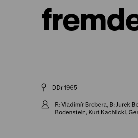
fremde
DDr 1965
R: Vladimír Brebera, B: Jurek B
Bodenstein, Kurt Kachlicki, Ge