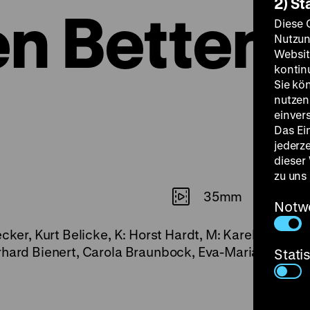
2) St
n Betten
Diese 
Nutzun
Websit
kontin
Sie kö
nutzen.
einver
Das Ei
jederz
dieser
zu uns
35mm
Notw
ecker, Kurt Belicke, K: Horst Hardt, M: Karel Krautgar
rhard Bienert, Carola Braunbock, Eva-Maria Hagen, 
Stati