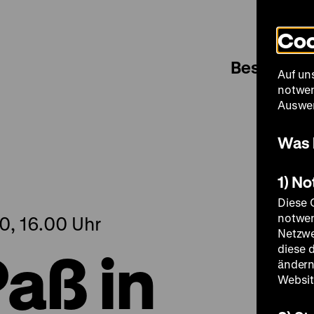
Coo
Besuch
Auf un
notwen
Auswer
n
Was 
1) N
Diese 
notwen
0, 16.00 Uhr
Netzwe
aß in
diese 
ändern
Websit