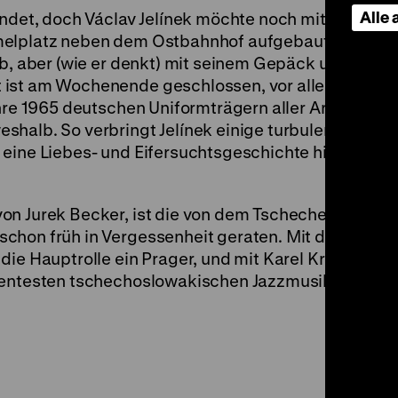
Alle
eendet, doch Václav Jelínek möchte noch mit dem Ri
elplatz neben dem Ostbahnhof aufgebaut ist. Das 
ab, aber (wie er denkt) mit seinem Gepäck und sein
 ist am Wochenende geschlossen, vor allem aber g
ahre 1965 deutschen Uniformträgern aller Art möglic
halb. So verbringt Jelínek einige turbulente Tage i
 eine Liebes- und Eifersuchtsgeschichte hineingez
on Jurek Becker, ist die von dem Tschechen Vladimí
chon früh in Vergessenheit geraten. Mit dem vielse
die Hauptrolle ein Prager, und mit Karel Krautgartn
nentesten tschechoslowakischen Jazzmusiker bei. (