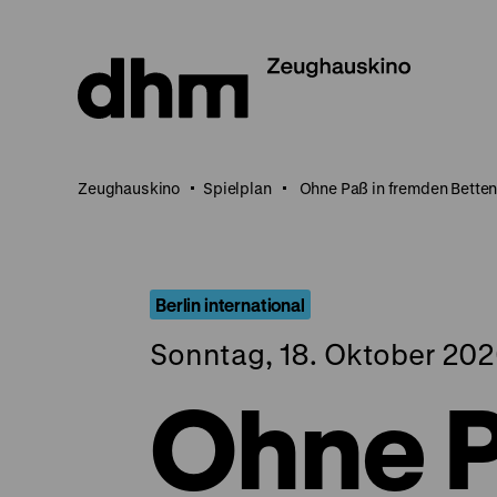
Direkt
zum
Seiteninhalt
springen
Zeughauskino
Spielplan
Ohne Paß in fremden Bette
Berlin international
Sonntag, 18. Oktober 202
Ohne P