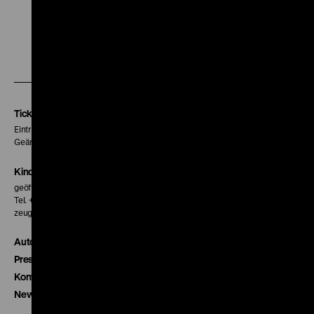
Zu
Zu
Zu
unserer
unserer
unserer
Instagram
Facebook
Letterboxd
Seite
Seite
Seite
Tickets
Eintritt 5 €
Geänderte Preise sind im Programm vermerkt.
Kinokasse
geöffnet 30 Minuten vor Beginn der ersten Vorstellung
Tel. + 49 30 20304-770
zeughauskino@dhm.de
Autor*innen
Presse
Kontakt
Newsletter