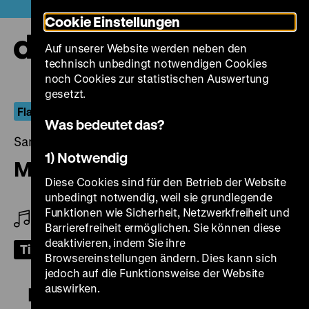
Direkt
Heute +
Cookie Einstellungen
zum
Seiteninhalt
Auf unserer Website werden neben den
springen
Navi
technisch unbedingt notwendigen Cookies
auf-
und
noch Cookies zur statistischen Auswertung
zuk
gesetzt.
Flapper, It-Girls, Funny Ladies
Was bedeutet das?
Samstag, 30. Oktober 2021, 18.00 Uhr
1) Notwendig
Mantrap
Diese Cookies sind für den Betrieb der Website
unbedingt notwendig, weil sie grundlegende
Funktionen wie Sicherheit, Netzwerkfreiheit und
Hildegard Pohl (Flügel), Yogo Pausch (Percussion)
Barrierefreiheit ermöglichen. Sie können diese
deaktivieren, indem Sie ihre
Tickets
Browsereinstellungen ändern. Dies kann sich
jedoch auf die Funktionsweise der Website
auswirken.
Mantrap