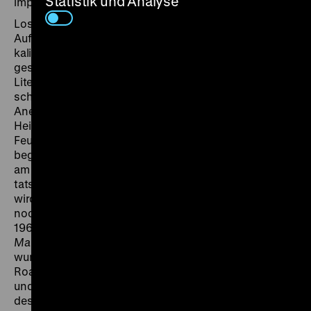
Statistik und Analyse
importierte Maniküre spielt.
Lose basiert der Film, dessen eindrucksvolle
Aufnahmen von Kameramann James Wong Howe am
kalifornischen Lake Arrowhead entstanden, auf der
gesellschaftskritischen Vorlage des späteren
Literaturnobelpreisträgers Sinclair Lewis. Aus einem
schwermütigen Männerstoff wird in der weiblichen
Aneignung durch die Drehbuchautorinnen Adelaide
Heilbron und Ethel Doherty ein humoristisches
Feuerwerk. „Clara Bow! And how!“, reimte der
begeisterte Rezensent des Branchenblattes
Variety
am 14. Juli 1926
.
„Was für eine ‚Männerfalle‘ sie
tatsächlich ist! Und was dieser Film aus ihr machen
wird! Sobald sie auf der Leinwand erscheint, ist es nur
noch ihr Film!“ Tatsächlich kam für Clara Bow (1905-
1965), die schon einige Jahre im Filmgeschäft war, mit
Mantrap
der Aufstieg zum Superstar. Ein Jahr später
wurde sie mit
It
zum sprichwörtlichen It-Girl der
Roaring Twenties. Ungeheuer dynamisch, sportlich
und witzig verkörpert sie perfekt das neue Frauenbild
des Jazz-Zeitalters, der ersten Ära in der