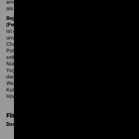
amerikanischen Geschichte, die weibliche Sexualität
als etwas ganz Eigenständiges feierte. (fl)
Begleitet von Hildegard Pohl (Flügel)
und Yogo Pausch
(Percussion).
Die Pianistin
Hildegard Pohl
aus Nürnberg
ist eine Grenzgängerin zwischen klassischer Musik
und swingendem Jazz. Sie tritt u.a. als Klaviersolistin,
Chanson-Sängerin und Bandleaderin des „Hildegard
Pohl Trios“ auf. Im Duo mit Yogo Pausch begleitet sie
seit vielen Jahren auch Stummfilme, u.a. bei den
Nürnberger Stummfilmmusiktagen. Der Schlagzeuger
Yogo Pausch hat in zahlreichen Bands gespielt,
darunter Big-Bands, Bluesbands und
Weltmusikgruppen. Daneben ist er aktiv im Bereich
Kunst, Performance und Tanztheater, vertont
Hörspiele und Gedichte.
Filmblatt
Download als PDF, 768 KB