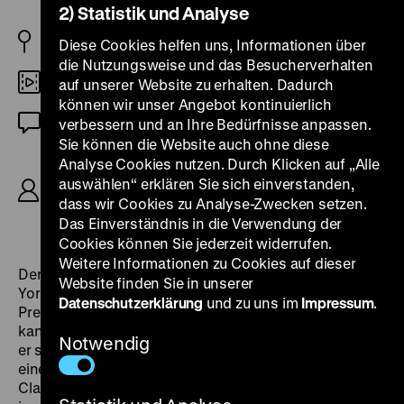
2) Statistik und Analyse
US 1926
Diese Cookies helfen uns, Informationen über
die Nutzungsweise und das Besucherverhalten
35mm
auf unserer Website zu erhalten. Dadurch
können wir unser Angebot kontinuierlich
Stummfilm (englische ZT)
verbessern und an Ihre Bedürfnisse anpassen.
Sie können die Website auch ohne diese
R: Victor Fleming, B: Adelaide Heilbron, Ethel
Analyse Cookies nutzen. Durch Klicken auf „Alle
Doherty nach einem Roman von Sinclair Lewis, K:
auswählen“ erklären Sie sich einverstanden,
James Wong Howe, D: Clara Bow, Percy
dass wir Cookies zu Analyse-Zwecken setzen.
Marmont, Ernest Torrence, Eugene Pallette, 70‘
Das Einverständnis in die Verwendung der
Cookies können Sie jederzeit widerrufen.
Weitere Informationen zu Cookies auf dieser
Der von aufdringlichen Kundinnen gebeutelte New
Website finden Sie in unserer
Yorker Scheidungsanwalt und Junggeselle Ralph
Datenschutzerklärung
und zu uns im
Impressum
.
Prescott reist auf der Suche nach Erholung in die
kanadische Wildnis. Das Dorf der Hinterwäldler, in dem
Notwendig
er schließlich ankommt, heißt „Mantrap“. Dort wartet
eine wirkliche „Männerfalle“ auf ihn in Gestalt von
Clara Bow, die eine frisch aus der Großstadt