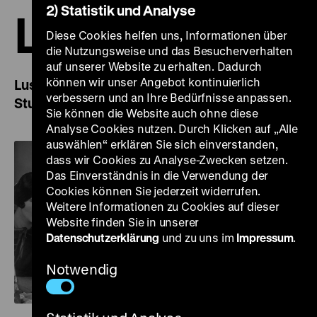
2) Statistik und Analyse
Ladies
Diese Cookies helfen uns, Informationen über
die Nutzungsweise und das Besucherverhalten
auf unserer Website zu erhalten. Dadurch
können wir unser Angebot kontinuierlich
Lust und Lachen im amerikanischen
verbessern und an Ihre Bedürfnisse anpassen.
Stummfilm der zwanziger Jahre
Sie können die Website auch ohne diese
Analyse Cookies nutzen. Durch Klicken auf „Alle
auswählen“ erklären Sie sich einverstanden,
dass wir Cookies zu Analyse-Zwecken setzen.
Das Einverständnis in die Verwendung der
Cookies können Sie jederzeit widerrufen.
Weitere Informationen zu Cookies auf dieser
Website finden Sie in unserer
Datenschutzerklärung
und zu uns im
Impressum
.
Notwendig