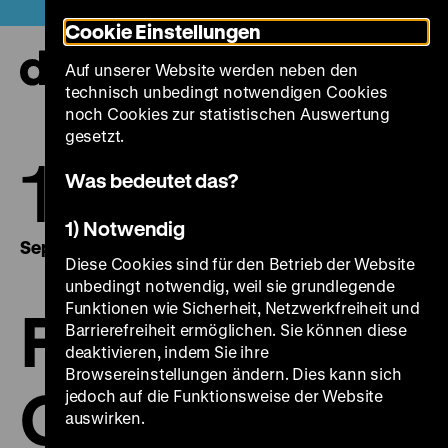
Direkt
Heute +
Cookie Einstellungen
zum
Seiteninhalt
Auf unserer Website werden neben den
springen
Navi
technisch unbedingt notwendigen Cookies
auf-
und
noch Cookies zur statistischen Auswertung
zuk
gesetzt.
17.
19.
Was bedeutet das?
1) Notwendig
September 2021
Dezember 2021
Diese Cookies sind für den Betrieb der Website
unbedingt notwendig, weil sie grundlegende
Funktionen wie Sicherheit, Netzwerkfreiheit und
Flapper, It-
Barrierefreiheit ermöglichen. Sie können diese
deaktivieren, indem Sie ihre
Browsereinstellungen ändern. Dies kann sich
Girls, Funny
jedoch auf die Funktionsweise der Website
auswirken.