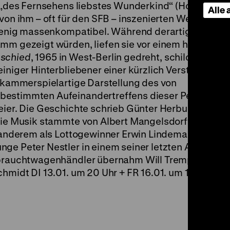
ls „des Fernsehens liebstes Wunderkind“ (Horst Wind
Alle
e von ihm – oft für den SFB – inszenierten Werke ware
t wenig massenkompatibel. Während derartige Arbeit
amm gezeigt würden, liefen sie vor einem halben
schied
, 1965 in West-Berlin gedreht, schildert zunä
einiger Hinterbliebener einer kürzlich Verstorbenen.
e kammerspielartige Darstellung des von
bestimmten Aufeinandertreffens dieser Personen b
eier. Die Geschichte schrieb Günter Herburger, die
die Musik stammte von Albert Mangelsdorff. In Nebe
er anderem als Lottogewinner Erwin Lindemann bekan
ge Peter Nestler in einem seiner letzten Auftritte a
Gebrauchtwagenhändler übernahm Will Tremper. (gym
hmidt DI 13.01. um 20 Uhr + FR 16.01. um 19 Uhr ·