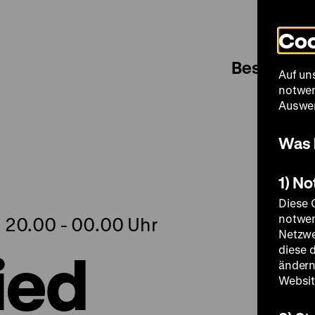
Coo
Besuch
Auf un
notwen
Auswer
Was 
1) N
Diese 
notwen
, 20.00 - 00.00 Uhr
Netzwe
ied
diese 
ändern
Websit