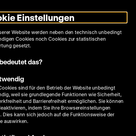
Leichte
Gebärdensprache
Suche
Heute +
Deutsch
Englisch
DHM
Dunklen
De
En
Sprache
Modus
kie Einstellungen
umschalten
Spielplan
Filmreihen
Über uns
serer Website werden neben den technisch unbedingt
digen Cookies noch Cookies zur statistischen
tung gesetzt.
bedeutet das?
otwendig
Cookies sind für den Betrieb der Website unbedingt
dig, weil sie grundlegende Funktionen wie Sicherheit,
rkfreiheit und Barrierefreiheit ermöglichen. Sie können
deaktivieren, indem Sie ihre Browsereinstellungen
. Dies kann sich jedoch auf die Funktionsweise der
e auswirken.