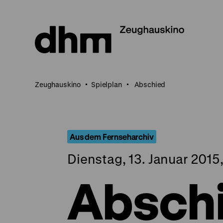
Direkt
zum
Seiteninhalt
springen
Zeughauskino
Spielplan
Abschied
Aus dem Fernseharchiv
Dienstag, 13. Januar 2015
Absch