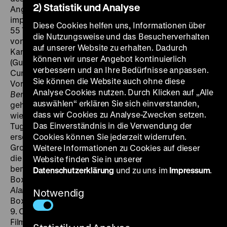
2) Statistik und Analyse
Angehörige Japans und der westlichen
imperialistischen Mächte lebten. Diese Belagerung, die
Diese Cookies helfen uns, Informationen über
55 Tage dauerte, bildet den historischen Hintergrund
die Nutzungsweise und das Besucherverhalten
von
Alarm in Peking
. Erzählt wird die Geschichte der
auf unserer Website zu erhalten. Dadurch
Kameradschaft des deutschen Oberleutnants Brock
können wir unser Angebot kontinuierlich
(Gustav Fröhlich) und des englischen Captain
verbessern und an Ihre Bedürfnisse anpassen.
Cunningham (Peter Voß). Ähnlich wie in dem als
Sie können die Website auch ohne diese
Vorbild verstandenen Hollywood-Film
The Lives of a
Analyse Cookies nutzen. Durch Klicken auf „Alle
Bengal Lancer
(1935), der im kolonialen Indien spielt,
auswählen“ erklären Sie sich einverstanden,
geht es auch im deutschen Abenteuerfilm um Themen
dass wir Cookies zu Analyse-Zwecken setzen.
wie Opfergeist und Heldentum, um soldatische
Das Einverständnis in die Verwendung der
Tugenden und das Führerprinzip. Deutschland
erscheint dabei als ebenbürtiger Partner
Cookies können Sie jederzeit widerrufen.
Großbritanniens, ganz im Sinne von Hitlers Bestreben,
Weitere Informationen zu Cookies auf dieser
die Briten als Verbündete zu gewinnen. Umso
Website finden Sie in unserer
bemerkenswerter ist die nuancierte Darstellung der
Datenschutzerklärung
und zu uns im
Impressum
.
Boxer und ihres Anführers Tu-Hang (Bernhard Minetti).
Alarm in Peking
sei ein „wirklich gutes Stück aus dem
Notwendig
Boxeraufstand“, schreibt Victor Klemperer am
9. Oktober 1937 in sein Tagebuch: „Amüsant an dem
Film, dass die Boxer nicht nur als grausame