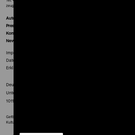
Tel. + 49 30 20304-770
zeughauskino@dhm.de
Autor*innen
Presse
Kontakt
Newsletter
Impressum
Datenschutz
Erklärung digitale Barrierefreiheit
Deutsches Historisches Museum
Unter den Linden 2
10117 Berlin
Gefördert mit Mitteln des Beauftragten der Bundesregierung für
Kultur und Medien