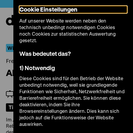
Direkt
Heute +
Cookie Einstellungen
zum
Seiteninhalt
Auf unserer Website werden neben den
springen
Navi
technisch unbedingt notwendigen Cookies
auf-
und
noch Cookies zur statistischen Auswertung
zuk
gesetzt.
Wiederentdeckt
Was bedeutet das?
Freitag, 02. Juni 2023, 20.00 Uhr
1) Notwendig
Alarm in Peking
Diese Cookies sind für den Betrieb der Website
unbedingt notwendig, weil sie grundlegende
Funktionen wie Sicherheit, Netzwerkfreiheit und
Qinna Shen
Barrierefreiheit ermöglichen. Sie können diese
deaktivieren, indem Sie ihre
Tickets
Browsereinstellungen ändern. Dies kann sich
jedoch auf die Funktionsweise der Website
Im Jahr 1900 kulminierte im kaiserlichen China die
auswirken.
Rebellion der Boxer-Bewegung in einer Belagerung
des Gesandtschaftsviertel in Peking, in dem