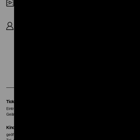
35mm
R: Herbert Selpin, B: Walter Zerlett-Olfenius,
Herbert Selpin, K: Friedl Behn-Grund, D: Gustav
Fröhlich, Peter Voss, Leni Marenbach, Bernhard
Minetti, 89‘
Zu
Zu
Zu
unserer
unserer
unserer
Instagram
Facebook
Letterboxd
Seite
Seite
Seite
Tickets
Eintritt 5 €
Geänderte Preise sind im Programm vermerkt.
Kinokasse
geöffnet 30 Minuten vor Beginn der ersten Vorstellung