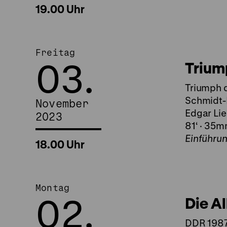
19.00 Uhr
Freitag
03.
Trium
Triumph d
Schmidt-R
November
Edgar Lie
2023
81‘ · 35
Einführu
18.00 Uhr
Montag
02.
Die Al
DDR 1987,