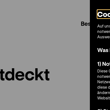
Coo
Besuch
Auf un
notwen
Auswer
Was 
1) N
tdeckt
Diese 
notwen
Netzwe
diese 
ändern
Websit