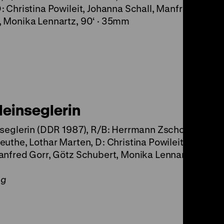
: Christina Powileit, Johanna Schall, Manfred Gorr, 
, Monika Lennartz, 90‘ · 35mm
leinseglerin
nseglerin (DDR 1987), R/B: Herrmann Zschoche, K:
euthe, Lothar Marten, D: Christina Powileit, Johanna
anfred Gorr, Götz Schubert, Monika Lennartz, 90‘ ·
ng