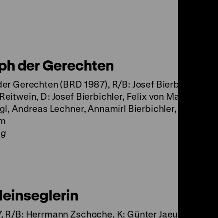
ph der Gerechten
er Gerechten (BRD 1987), R/B: Josef Bierbichler, K: 
eitwein, D: Josef Bierbichler, Felix von Manteuffel,
gl, Andreas Lechner, Annamirl Bierbichler, Heinz Br
mm
ng
leinseglerin
 R/B: Herrmann Zschoche, K: Günter Jaeuthe, Loth