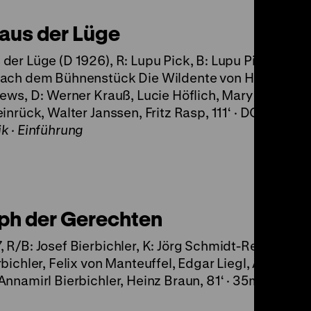
aus der Lüge
der Lüge (D 1926), R: Lupu Pick, B: Lupu Pick und F
nach dem Bühnenstück Die Wildente von Henrik Ibs
rews, D: Werner Krauß, Lucie Höflich, Mary Johnson,
einrück, Walter Janssen, Fritz Rasp, 111‘ · DCP
k · Einführung
ph der Gerechten
 R/B: Josef Bierbichler, K: Jörg Schmidt-Reitwein, D
rbichler, Felix von Manteuffel, Edgar Liegl, Andreas
Annamirl Bierbichler, Heinz Braun, 81‘ · 35mm