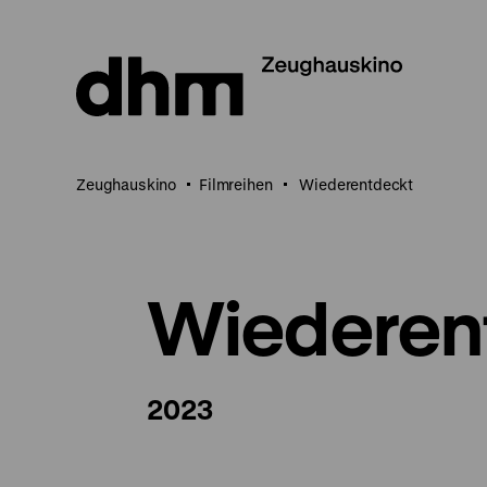
Direkt
zum
Seiteninhalt
springen
Zeughauskino
Filmreihen
Wiederentdeckt
Wiederen
2023