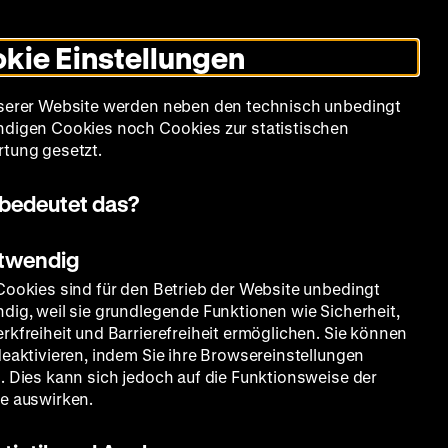
Leichte
Gebärdensprache
Suche
Heute +
Deutsch
Englisch
DHM
Dunklen
De
En
Sprache
Modus
kie Einstellungen
umschalten
Spielplan
Filmreihen
Über uns
serer Website werden neben den technisch unbedingt
digen Cookies noch Cookies zur statistischen
tung gesetzt.
bedeutet das?
otwendig
Cookies sind für den Betrieb der Website unbedingt
dig, weil sie grundlegende Funktionen wie Sicherheit,
rkfreiheit und Barrierefreiheit ermöglichen. Sie können
deaktivieren, indem Sie ihre Browsereinstellungen
. Dies kann sich jedoch auf die Funktionsweise der
e auswirken.