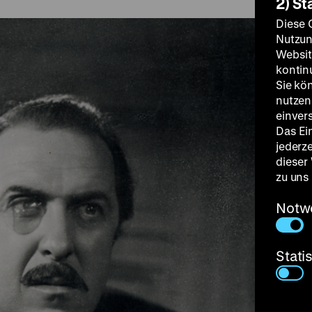
2) St
Diese 
Nutzun
Websit
kontin
Sie kö
nutzen.
einver
Das Ei
jederz
dieser
zu uns
Notw
Stati