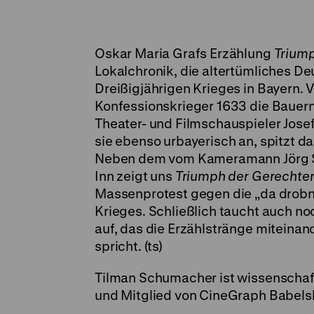
Oskar Maria Grafs Erzählung
Trium
Lokalchronik, die altertümliches D
Dreißigjährigen Krieges in Bayern. 
Konfessionskrieger 1633 die Bauern
Theater- und Filmschauspieler Josef 
sie ebenso urbayerisch an, spitzt da
Neben dem vom Kameramann Jörg Sc
Inn zeigt uns
Triumph der Gerechte
Massenprotest gegen die „da drobn
Krieges. Schließlich taucht auch n
auf, das die Erzählstränge miteinan
spricht. (ts)
Tilman Schumacher ist wissenschaftl
und Mitglied von CineGraph Babels