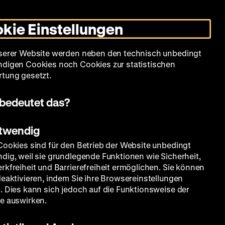
Leichte
Gebärdensprache
Suche
Heute +
Deutsch
Englisch
DHM
Dunklen
De
En
Sprache
Modus
kie Einstellungen
umschalten
Spielplan
Filmreihen
Über uns
serer Website werden neben den technisch unbedingt
digen Cookies noch Cookies zur statistischen
tung gesetzt.
bedeutet das?
otwendig
Cookies sind für den Betrieb der Website unbedingt
dig, weil sie grundlegende Funktionen wie Sicherheit,
rkfreiheit und Barrierefreiheit ermöglichen. Sie können
deaktivieren, indem Sie ihre Browsereinstellungen
. Dies kann sich jedoch auf die Funktionsweise der
e auswirken.