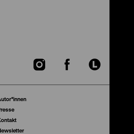
Zu
Zu
Zu
unserer
unserer
unser
Instagram
Facebook
Lette
Autor*innen
Seite
Seite
Seite
Presse
Kontakt
Newsletter