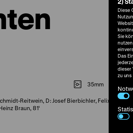
2) St
hten
Diese 
Nutzun
Websit
kontin
Sie kö
nutzen.
einver
Das Ei
jederz
dieser
zu uns
35mm
Notw
 Schmidt-Reitwein, D: Josef Bierbichler, Felix von Ma
Heinz Braun, 81‘
Stati