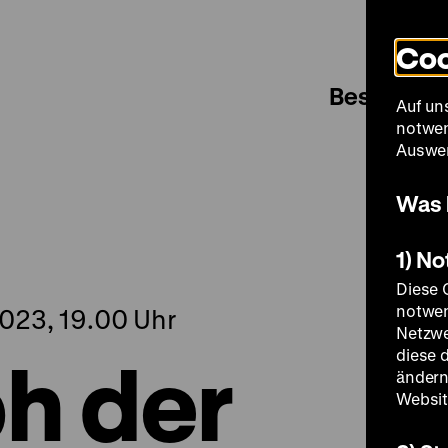
Coo
Besuch
Auf un
notwen
Auswer
Was 
1) N
Diese 
notwen
023, 19.00 Uhr
Netzwe
h der
diese 
ändern
Websit