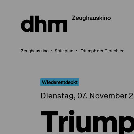
Direkt
zum
Seiteninhalt
springen
Zeughauskino
Spielplan
Triumph der Gerechten
Wiederentdeckt
Dienstag, 07. November 2
Triump