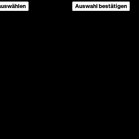
 auswählen
Auswahl bestätigen
rischen
ift der
uf, legt
u.
and am
s Kalten
enwesen
s zu uns
tät Jena