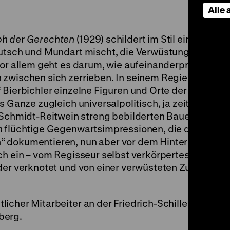
Alle
ph der Gerechten
(1929) schildert im Stil einer baye
eutsch und Mundart mischt, die Verwüstungen des
Vor allem geht es darum, wie aufeinanderprallende
 zwischen sich zerrieben. In seinem Regiedebüt gre
Bierbichler einzelne Figuren und Orte der Vorlage a
s Ganze zugleich universalpolitisch, ja zeitgeistig z
hmidt-Reitwein streng bebilderten Bauernaufst
n
flüchtige Gegenwartsimpressionen, die den
“ dokumentieren, nun aber vor dem Hintergrund de
och ein – vom Regisseur selbst verkörpertes – Höhl
der verknotet und von einer verwüsteten Zukunft au
icher Mitarbeiter an der Friedrich-Schiller-Universi
berg.