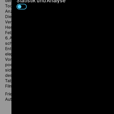
Statistik und Analyse
der Protagonistin (Olga Tschechowa) eine erwachsene
Tochter (Margot Hielscher) zur Seite und reduziert die
Anzahl der beteiligten Männer von sieben auf drei.
Diese Bearbeitungen verschaffen
Reise in die
Vergangenheit
eine größere dramaturgische Stringenz.
Hergestellt in den Monaten Dezember 1942 bis
Februar 1943, die auch den Untergang der deutschen
6. Armee in der Schlacht von Stalingrad besiegelten,
scheinen sich die denkwürdigen
Entstehungsbedingungen des Films in seiner
elegischen Grundstimmung widerzuspiegeln. Seinem
Vorbild folgend ist
Reise in die Vergangenheit
vom
poetischen Realismus Frankreichs geprägt. Dies zeigt
sich besonders in der tragischen Schlüsselepisode
des Films mit Ferdinand Marian. Zerlett gelingt hier ein
Tableau beklemmenden menschlichen Elends, das im
Film der NS-Zeit seinesgleichen sucht. (fb)
Friedemann Beyer lebt in Berlin und ist Filmhistoriker,
Autor und Kurator von Filmreihen.