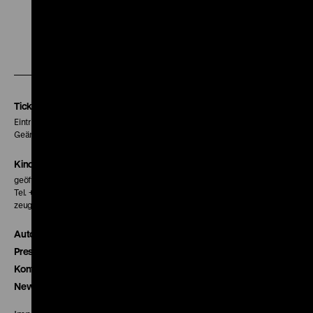
Zu
Zu
Zu
unserer
unserer
unserer
Instagram
Facebook
Letterboxd
Seite
Seite
Seite
Tickets
Eintritt 5 €
Geänderte Preise sind im Programm vermerkt.
Kinokasse
geöffnet 30 Minuten vor Beginn der ersten Vorstellung
Tel. + 49 30 20304-770
zeughauskino@dhm.de
Autor*innen
Presse
Kontakt
Newsletter