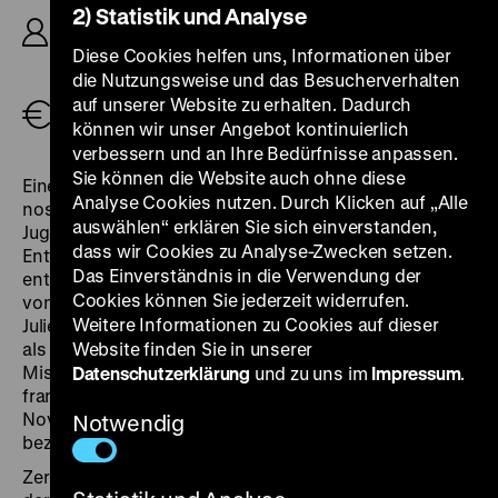
2) Statistik und Analyse
Bernhard Eichhorn, D: Olga Tschechowa, Margot
Hielscher, Ferdinand Marian, Hilde Hildebrand,
Diese Cookies helfen uns, Informationen über
80‘
die Nutzungsweise und das Besucherverhalten
auf unserer Website zu erhalten. Dadurch
Tickets
können wir unser Angebot kontinuierlich
verbessern und an Ihre Bedürfnisse anpassen.
Sie können die Website auch ohne diese
Eine Witwe in ihren besten Jahren sucht in einer
Analyse Cookies nutzen. Durch Klicken auf „Alle
nostalgischen Anwandlung ihre Tanzpartner aus
auswählen“ erklären Sie sich einverstanden,
Jugendtagen auf und erlebt dabei lauter
dass wir Cookies zu Analyse-Zwecken setzen.
Enttäuschungen: Keiner ihrer früheren Verehrer
Das Einverständnis in die Verwendung der
entspricht ihren verklärten Erinnerungen. Als Vorbild
Cookies können Sie jederzeit widerrufen.
von Hans H. Zerletts
Reise in die Vergangenheit
diente
Weitere Informationen zu Cookies auf dieser
Julien Duviviers
Un carnet de bal
, der 1938 in Venedig
als bester ausländischer Film prämiert wurde. Sehr zum
Website finden Sie in unserer
Missbehagen von Joseph Goebbels, der den
Datenschutzerklärung
und zu uns im
Impressum
.
französischen Film in seinem Tagebuch vom 18.
November 1937 als „Verfallskunst tollster Art“
Notwendig
bezeichnete.
Zerlett strafft in seinem Remake die Handlung, stellt