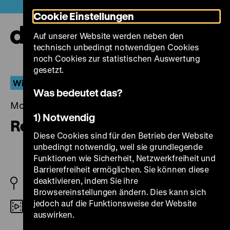
Direkt
Heute +
Cookie Einstellungen
zum
Seiteninhalt
Auf unserer Website werden neben den
springen
Navi
technisch unbedingt notwendigen Cookies
auf-
und
noch Cookies zur statistischen Auswertung
zuk
gesetzt.
Wiederentdeckt
Was bedeutet das?
Montag, 04. September 2023, 19.00 Uhr
1) Notwendig
Reise in die Vergangenheit
Diese Cookies sind für den Betrieb der Website
unbedingt notwendig, weil sie grundlegende
Funktionen wie Sicherheit, Netzwerkfreiheit und
Barrierefreiheit ermöglichen. Sie können diese
deaktivieren, indem Sie ihre
D 1943
Browsereinstellungen ändern. Dies kann sich
jedoch auf die Funktionsweise der Website
35mm
auswirken.
R/B: Hans H. Zerlett, K: Bruno Stephan, M: