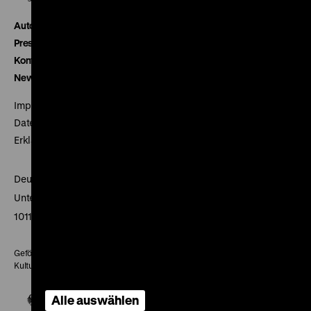
Autor*innen
Presse
Kontakt
Newsletter
Impressum
Datenschutz
Erklärung digitale Barrierefreiheit
Deutsches Historisches Museum
Unter den Linden 2
10117 Berlin
Gefördert mit Mitteln des Beauftragten der Bundesregierung für
Kultur und Medien
Alle auswählen