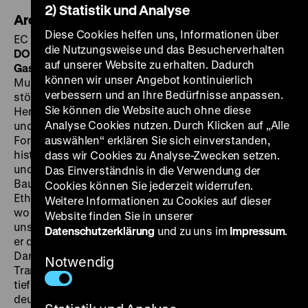
2) Statistik und Analyse
Archivo Alexander von Humboldt
Diese Cookies helfen uns, Informationen über
EC 2012-2019, R: Fabiano Kueva, 55‘
· Digital HD, OmU
die Nutzungsweise und das Besucherverhalten
DO 05.12. um 20 Uhr · Einführung: David Blankenstein · Zu
auf unserer Website zu erhalten. Dadurch
Gast: Fabiano Kueva
Mit seinem umfangreichen
können wir unser Angebot kontinuierlich
Multimedia-Projekt
Archivo Alexander von Humboldt
verbessern und an Ihre Bedürfnisse anpassen.
stößt der ecuadorianische Künstler Fabiano Kueva ins
Sie können die Website auch ohne diese
Herz aktueller Museums- und Archiv-Diskussionen vor
Analyse Cookies nutzen. Durch Klicken auf „Alle
und kehrt den Blick des europäischen
Forschungsreisenden um. Kueva schlüpft in
auswählen“ erklären Sie sich einverstanden,
historische Gewänder, stellt bekannte Gemälde nach
dass wir Cookies zu Analyse-Zwecken setzen.
und sucht Humboldt-Erinnerungsorte auf, darunter die
Das Einverständnis in die Verwendung der
Baustelle des Humboldt Forums und das
Cookies können Sie jederzeit widerrufen.
Ethnologische Museum in Dahlem. An diesen Orten,
Weitere Informationen zu Cookies auf dieser
wo die Artefakte von Humboldts Reisen als
Website finden Sie in unserer
unschätzbare Kulturgüter aufbewahrt werden, macht
Datenschutzerklärung
und zu uns im
Impressum
.
er die Verschmelzung von Wissen und Macht sichtbar.
Damit wird sein Film selber eine Bewegung der
Notwendig
Translokation und der Feldforschung. Kueva zeigt sich
tief beeindruckt von der Arbeit und den Ideen des
deutschen Forschers, dessen Expedition er in vier