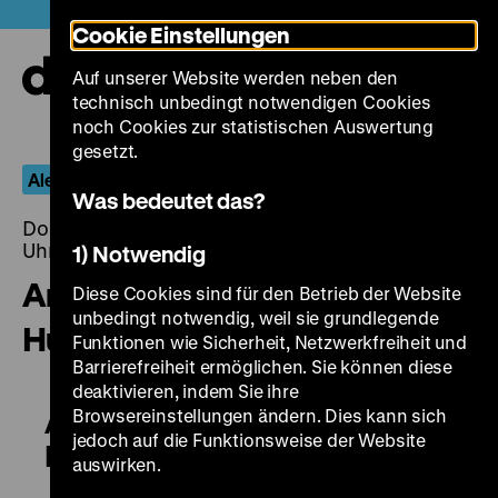
Direkt
Heute +
Cookie Einstellungen
zum
Seiteninhalt
Auf unserer Website werden neben den
springen
Navi
technisch unbedingt notwendigen Cookies
auf-
und
noch Cookies zur statistischen Auswertung
zuk
gesetzt.
Alexander von Humboldt
Was bedeutet das?
Donnerstag, 05. Dezember 2019, 20.00 - 00.00
Uhr
1) Notwendig
Archivo Alexander von
Diese Cookies sind für den Betrieb der Website
unbedingt notwendig, weil sie grundlegende
Humboldt
Funktionen wie Sicherheit, Netzwerkfreiheit und
Barrierefreiheit ermöglichen. Sie können diese
deaktivieren, indem Sie ihre
Browsereinstellungen ändern. Dies kann sich
Archivo Alexander von
jedoch auf die Funktionsweise der Website
Humboldt
auswirken.