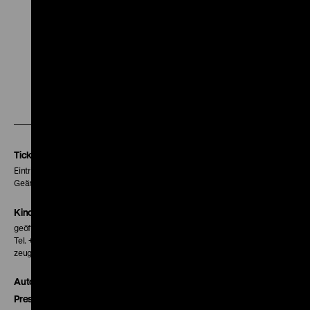
Audiodeskription
Zu
Zu
Zu
unserer
unserer
unserer
Instagram
Facebook
Letterboxd
Seite
Seite
Seite
Tickets
Eintritt 5 €
Geänderte Preise sind im Programm vermerkt.
Kinokasse
geöffnet 30 Minuten vor Beginn der ersten Vorstellung
Tel. + 49 30 20304-770
zeughauskino@dhm.de
Autor*innen
Presse