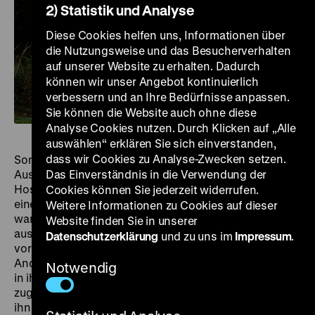
2) Statistik und Analyse
Diese Cookies helfen uns, Informationen über
die Nutzungsweise und das Besucherverhalten
auf unserer Website zu erhalten. Dadurch
können wir unser Angebot kontinuierlich
verbessern und an Ihre Bedürfnisse anpassen.
Sie können die Website auch ohne diese
Analyse Cookies nutzen. Durch Klicken auf „Alle
auswählen“ erklären Sie sich einverstanden,
dass wir Cookies zu Analyse-Zwecken setzen.
Sommer 1980 in der DDR. Nach einem abgelehnten
Das Einverständnis in die Verwendung der
Ausreiseantrag wird die junge Ärztin Barbara (Nina
Hoss) in die Provinz versetzt, in die Kinderchirurgie
Cookies können Sie jederzeit widerrufen.
eines kleinen Krankenhauses an der Ostsee. Dort
Weitere Informationen zu Cookies auf dieser
wartet sie auf Jörg (Mark Waschke), ihren Geliebten
Website finden Sie in unserer
aus Westdeutschland, der ihre Flucht über das Meer
Datenschutzerklärung
und zu uns im
Impressum
.
vorbereitet. Doch das Verhalten ihres neuen Chefs
André (Ronald Zehrfeld) verwirrt sie: Er hat Vertrauen
Notwendig
in ihre Fähigkeiten als Ärztin, ist fürsorglich und
zugleich undurchsichtig. Ist er verliebt? Hat die Stasi
ihn auf sie angesetzt? Was führt er im Schilde?