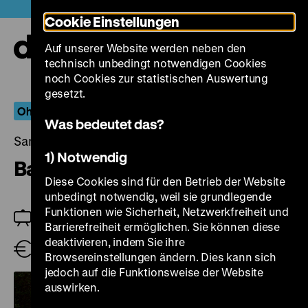
Direkt
Heute +
Cookie Einstellungen
zum
Seiteninhalt
Auf unserer Website werden neben den
springen
Navi
technisch unbedingt notwendigen Cookies
auf-
und
noch Cookies zur statistischen Auswertung
zuk
gesetzt.
Ohren auf!
Was bedeutet das?
Samstag, 15. Juni 2024, 18.00 Uhr
1) Notwendig
Barbara
Diese Cookies sind für den Betrieb der Website
unbedingt notwendig, weil sie grundlegende
Funktionen wie Sicherheit, Netzwerkfreiheit und
Einführung: Anke Nicolai
Barrierefreiheit ermöglichen. Sie können diese
deaktivieren, indem Sie ihre
Eintritt frei
Browsereinstellungen ändern. Dies kann sich
jedoch auf die Funktionsweise der Website
auswirken.