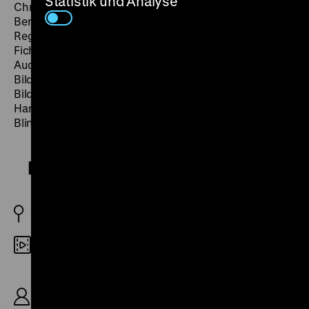
Statistik und Analyse
Christian Petzolds erstes
period picture
wurde auf der
Berlinale 2012 mit dem Silbernen Bären für die beste
Regie ausgezeichnet. Die von Anke Nicolai, Alexander
Fichert und Roswitha Röding erstellte
Audiodeskription bereichert den mit luziden Tönen und
Bildern inszenierten Film um einprägsame
Bildbeschreibungen und die klare, tiefe Stimme von
Hans Mittermüller: ein faszinierendes Hörerlebnis, für
Blinde und Sehende. (jf)
Barbara
D 2012
Digital SD
R/B: Christian Petzold, K: Hans Fromm, Pascal
Schmit, D: Nina Hoss, Ronald Zehrfeld, Rainer
Bock, Christina Hecke, 108’
· Offene