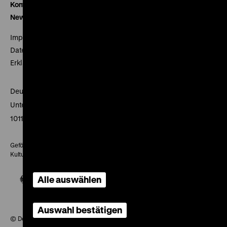
Kontakt
Newsletter
Impressum
Datenschutz
Erklärung digitale Barrierefreiheit
Deutsches Historisches Museum
Unter den Linden 2
10117 Berlin
Gefördert mit Mitteln des Beauftragten der Bundesregierung für
Kultur und Medien
Alle auswählen
Auswahl bestätigen
© Deutsches Historisches Museum, 2026