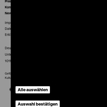
Presse
Kontakt
Newsletter
Impressum
Datenschutz
Erklärung digitale Barrierefreiheit
Deutsches Historisches Museum
Unter den Linden 2
10117 Berlin
Gefördert mit Mitteln des Beauftragten der Bundesregierung für
Kultur und Medien
Alle auswählen
Auswahl bestätigen