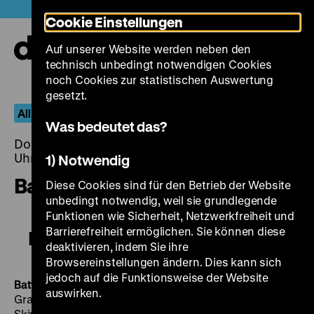
Direkt
Heute +
Cookie Einstellungen
zum
Seiteninhalt
Auf unserer Website werden neben den
springen
Navi
technisch unbedingt notwendigen Cookies
auf-
und
noch Cookies zur statistischen Auswertung
zuk
gesetzt.
All I Desire – Die Filme von Douglas Sirk
Was bedeutet das?
Donnerstag, 08. September 2016, 20.00 - 00.00
Uhr
1) Notwendig
Battle Hymn
Diese Cookies sind für den Betrieb der Website
unbedingt notwendig, weil sie grundlegende
Funktionen wie Sicherheit, Netzwerkfreiheit und
Barrierefreiheit ermöglichen. Sie können diese
Battle Hymn
deaktivieren, indem Sie ihre
Browsereinstellungen ändern. Dies kann sich
jedoch auf die Funktionsweise der Website
Battle Hymn
USA 1957, R: Douglas Sirk, B: Charles
auswirken.
Grayson, Vincent B. Evans, K: Russell Metty, M: Frank
Skinner, D: Rock Hudson, Anna Kashfi, Dan Duryea,