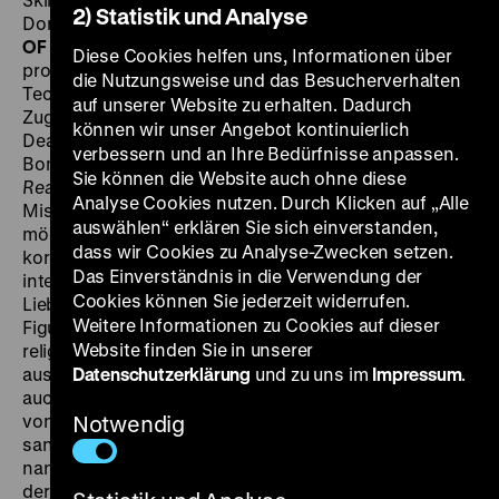
2) Statistik und Analyse
Don DeFore, Martha Hyer, Jocl Mahoney, 108‘
·
35 mm,
OF
DO 08.09. um 20 Uhr
Battle Hymn
, ein aufwändig
Diese Cookies helfen uns, Informationen über
produzierter Blockbuster in Cinemascope und
die Nutzungsweise und das Besucherverhalten
Technicolor, ist ein Produkt des Kalten Krieges.
auf unserer Website zu erhalten. Dadurch
Zugrunde liegt dem Film die Autobiografie von Colonel
können wir unser Angebot kontinuierlich
Dean E. Hess, eines ehemaligen Priesters und späteren
verbessern und an Ihre Bedürfnisse anpassen.
Bomberpiloten, über dessen gefeierten Einsätze in
Sie können die Website auch ohne diese
Reader’s Digest
zu lesen ist: „Er war in zweifacher
Analyse Cookies nutzen. Durch Klicken auf „Alle
Mission in Korea: Offiziell, um so viele Feinde wie
auswählen“ erklären Sie sich einverstanden,
möglich zu töten; persönlich aber, um so viele
dass wir Cookies zu Analyse-Zwecken setzen.
koreanische Kinder zu retten wie möglich”. Sirk
Das Einverständnis in die Verwendung der
interessiert an der in der Filmversion von seinem
Cookies können Sie jederzeit widerrufen.
Lieblingsschauspieler Rock Hudson verkörperten
Weitere Informationen zu Cookies auf dieser
Figur diese Spaltung zwischen mörderischer und
Website finden Sie in unserer
religiös-karitativer Intention. Wie in all seinen
ausstattungsintensiven Großproduktionen gelingt Sirk
Datenschutzerklärung
und zu uns im
Impressum
.
auch in
Battle Hymn
eine Akzentverschiebung: Weg
von den Schauwerten des Bewegungskinos, hin zu
Notwendig
sanfter Ironie und moralischer Komplexität. – Sirk
nannte
Battle Hymn
einen „koreanischen Film”, und in
der Tat wurde der im Rest der Welt weitgehend