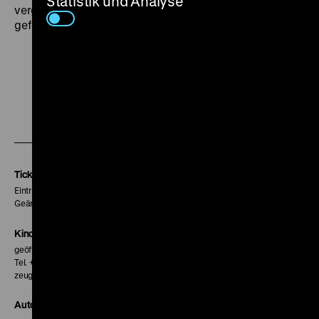
Statistik und Analyse
vergessene Film in Südkorea zu einem bis heute
gefeierten Klassiker. (lf)
Zu
Zu
Zu
unserer
unserer
unserer
Instagram
Facebook
Letterboxd
Seite
Seite
Seite
Tickets
Eintritt 5 €
Geänderte Preise sind im Programm vermerkt.
Kinokasse
geöffnet 30 Minuten vor Beginn der ersten Vorstellung
Tel. + 49 30 20304-770
zeughauskino@dhm.de
Autor*innen