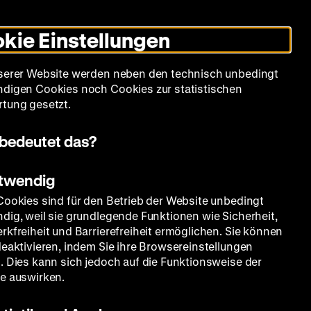
Leichte
Gebärdensprache
Suche
Heute +
Deutsch
Englisch
DHM
Dunklen
De
En
Sprache
Modus
kie Einstellungen
umschalten
Spielplan
Filmreihen
Über uns
serer Website werden neben den technisch unbedingt
digen Cookies noch Cookies zur statistischen
tung gesetzt.
bedeutet das?
otwendig
Cookies sind für den Betrieb der Website unbedingt
dig, weil sie grundlegende Funktionen wie Sicherheit,
rkfreiheit und Barrierefreiheit ermöglichen. Sie können
deaktivieren, indem Sie ihre Browsereinstellungen
. Dies kann sich jedoch auf die Funktionsweise der
e auswirken.