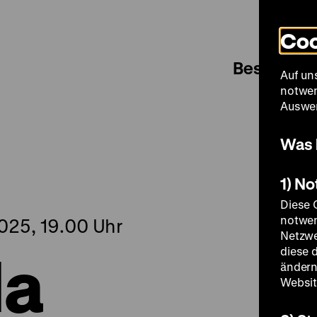
Coo
Besuch
Auf un
notwen
Auswer
Was 
1) N
Diese 
notwen
025, 19.00 Uhr
Netzwe
da
diese 
ändern
Websit