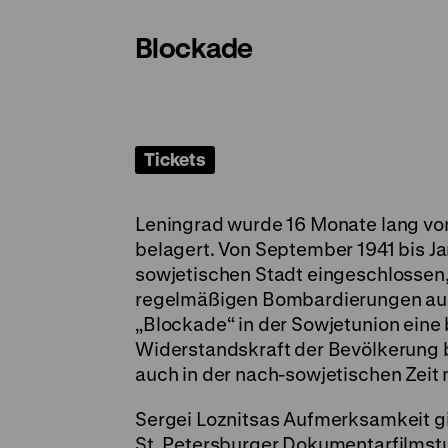
Blockade
Tickets
Leningrad wurde 16 Monate lang v
belagert. Von September 1941 bis J
sowjetischen Stadt eingeschlossen
regelmäßigen Bombardierungen ausg
„Blockade“ in der Sowjetunion eine 
Widerstandskraft der Bevölkerung be
auch in der nach-sowjetischen Zeit 
Sergei Loznitsas Aufmerksamkeit gi
St. Petersburger Dokumentarfilmstu