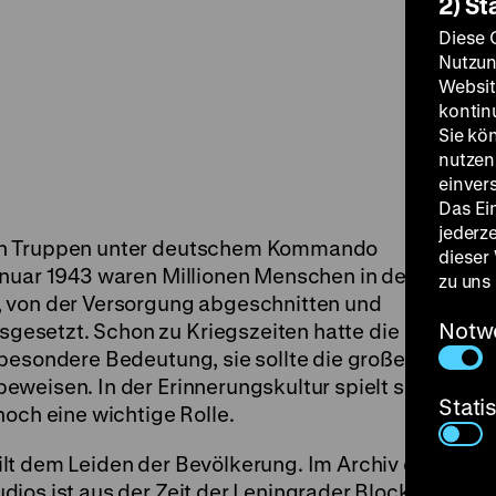
2) St
Diese 
Nutzun
Websit
kontin
Sie kö
nutzen.
einver
Das Ei
jederz
on Truppen unter deutschem Kommando
dieser
anuar 1943 waren Millionen Menschen in der
zu uns
, von der Versorgung abgeschnitten und
Notw
esetzt. Schon zu Kriegszeiten hatte die
besondere Bedeutung, sie sollte die große
weisen. In der Erinnerungskultur spielt sie
Stati
noch eine wichtige Rolle.
lt dem Leiden der Bevölkerung. Im Archiv des
dios ist aus der Zeit der Leningrader Blockade