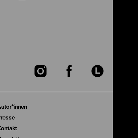
Zu
Zu
Zu
unserer
unserer
unser
Instagram
Facebook
Lette
Autor*innen
Seite
Seite
Seite
Presse
Kontakt