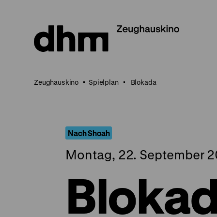
Direkt
zum
Seiteninhalt
springen
Zeughauskino
Spielplan
Blokada
Nach Shoah
Montag, 22. September 2
Bloka