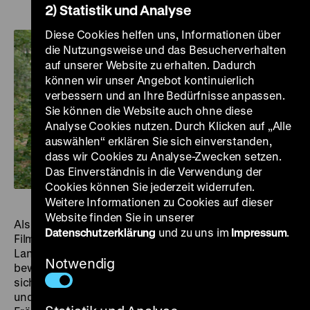
2) Statistik und Analyse
Diese Cookies helfen uns, Informationen über
die Nutzungsweise und das Besucherverhalten
auf unserer Website zu erhalten. Dadurch
können wir unser Angebot kontinuierlich
verbessern und an Ihre Bedürfnisse anpassen.
Sie können die Website auch ohne diese
Analyse Cookies nutzen. Durch Klicken auf „Alle
auswählen“ erklären Sie sich einverstanden,
dass wir Cookies zu Analyse-Zwecken setzen.
Das Einverständnis in die Verwendung der
Cookies können Sie jederzeit widerrufen.
Weitere Informationen zu Cookies auf dieser
Website finden Sie in unserer
Als ein „entscheidender Einschnitt in die
Datenschutzerklärung
und zu uns im
Impressum
.
Filmgeschichte der Shoah-Repräsentation“ sei Claude
Lanzmanns 1985 uraufgeführter Film
Shoah
zu
Notwendig
bewerten. Gertrud Kochs Einschätzung folgend lässt
sich die Dokumentarfilmgeschichte in eine Zeit vor
und nach Lanzmanns einflussreichem Werk einteilen.