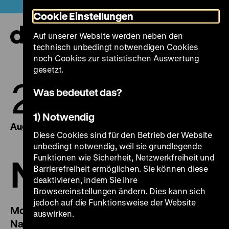
Direkt
Heute +
Cookie Einstellungen
zum
Seiteninhalt
Auf unserer Website werden neben den
springen
Navi
technisch unbedingt notwendigen Cookies
auf-
und
noch Cookies zur statistischen Auswertung
zuk
gesetzt.
29.
30.
Was bedeutet das?
1) Notwendig
August 2025
September 2025
Diese Cookies sind für den Betrieb der Website
unbedingt notwendig, weil sie grundlegende
Funktionen wie Sicherheit, Netzwerkfreiheit und
Nach Shoah
Barrierefreiheit ermöglichen. Sie können diese
deaktivieren, indem Sie ihre
Browsereinstellungen ändern. Dies kann sich
jedoch auf die Funktionsweise der Website
Moderne Dokumentarfilme über die Zeit des
auswirken.
Nationalsozialismus