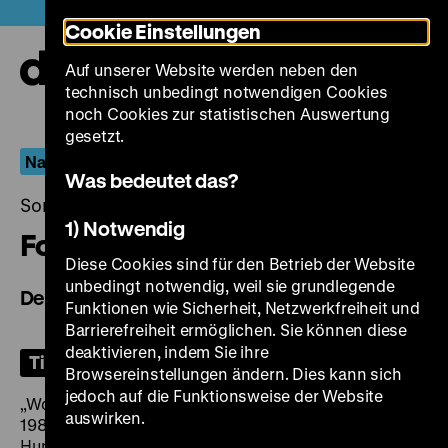
Direkt
Heute +
Cookie Einstellungen
zum
Seiteninhalt
Auf unserer Website werden neben den
springen
Navi
technisch unbedingt notwendigen Cookies
auf-
und
noch Cookies zur statistischen Auswertung
zuk
gesetzt.
Nach Shoah
Was bedeutet das?
Sonntag, 31. August 2025, 18.00 Uhr
1) Notwendig
Fotoamator
Diese Cookies sind für den Betrieb der Website
unbedingt notwendig, weil sie grundlegende
Der Fotograf
Funktionen wie Sicherheit, Netzwerkfreiheit und
Barrierefreiheit ermöglichen. Sie können diese
deaktivieren, indem Sie ihre
Tickets
Browsereinstellungen ändern. Dies kann sich
jedoch auf die Funktionsweise der Website
„Wo soll man die Wahrheit suchen? Wo steckt sie?“
auswirken.
1987 wurden in einem Antiquariat in Wien mehrere
Hundert Farbdias gefunden. Sie zeigen das Ghetto