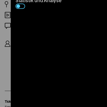
Statistik und Analyse
PL/FL/D 1998
35mm
OmeU
R: Dariusz Jabłoński, B: Andrzej Bodek, Arnold
Mostowicz, Dariusz Jabłoński, K: Tomasz
Michalowski, S: Milena Fiedler, M: Michał Lorenc,
76'
Zu
Zu
Zu
unserer
unserer
unserer
Instagram
Facebook
Letterboxd
Seite
Seite
Seite
Tickets
Eintritt 5 €