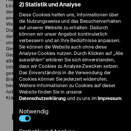
2) Statistik und Analyse
Łódź/Litzmannstadt, aufgenommen vom Finanzleiter
der deutschen Ghettoverwaltung Walter Genewein,
Diese Cookies helfen uns, Informationen über
einem leidenschaftlichen Amateurfotografen. „Ist die
die Nutzungsweise und das Besucherverhalten
Wahrheit in meinem Gedächtnis oder ist sie in den
auf unserer Website zu erhalten. Dadurch
Dias von Walter Genewein?“, fragt Arnold Mostowicz,
können wir unser Angebot kontinuierlich
der Arzt im Ghetto war. Anhand von Dias, Dokumenten
verbessern und an Ihre Bedürfnisse anpassen.
und Mostowicz‘ Erinnerungen zeichnet
Fotoamator
die
Sie können die Website auch ohne diese
Geschichte des Ghettos nach. Dabei bleiben die
Analyse Cookies nutzen. Durch Klicken auf „Alle
Gegensätze stets unvereinbar. Während Genewein
auswählen“ erklären Sie sich einverstanden,
allmählich die Karriereleiter emporsteigt, müssen die
dass wir Cookies zu Analyse-Zwecken setzen.
Inhaftierten des Ghettos arbeiten, um nicht in den Tod
Das Einverständnis in die Verwendung der
geschickt zu werden; und während sich Genewein in
Cookies können Sie jederzeit widerrufen.
Briefen an die Firma Agfa über Farbstiche seiner Dias
beschwert, ist Mostowicz mit anderen Ärzten und dem
Weitere Informationen zu Cookies auf dieser
Judenrat gezwungen, der Deportation von Alten,
Website finden Sie in unserer
Kranken und Kindern zuzustimmen. (fg)
Datenschutzerklärung
und zu uns im
Impressum
.
Notwendig
Fotoamator