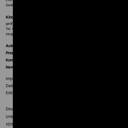
Geänderte Preise sind im Programm vermerkt.
Kinokasse
geöffnet 30 Minuten vor Beginn der ersten Vorstellung
Tel. + 49 30 20304-770
zeughauskino@dhm.de
Autor*innen
Presse
Kontakt
Newsletter
Impressum
Datenschutz
Erklärung digitale Barrierefreiheit
Deutsches Historisches Museum
Unter den Linden 2
10117 Berlin