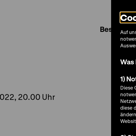
Coo
Besuch
Auf un
notwen
Auswer
Was 
1) N
Diese 
notwen
2022, 20.00 Uhr
Netzwe
diese 
ändern
Websit