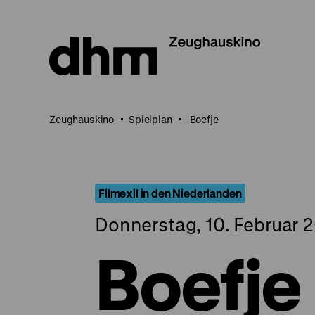
Direkt
zum
Seiteninhalt
springen
Zeughauskino
Spielplan
Boefje
Filmexil in den Niederlanden
Donnerstag, 10. Februar 
Boefje