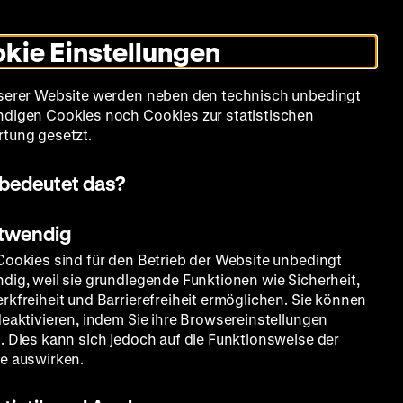
Leichte
Gebärdensprache
Suche
Heute +
Deutsch
Englisch
DHM
Dunklen
De
En
Sprache
Modus
kie Einstellungen
umschalten
Spielplan
Filmreihen
Über uns
serer Website werden neben den technisch unbedingt
digen Cookies noch Cookies zur statistischen
tung gesetzt.
bedeutet das?
otwendig
Cookies sind für den Betrieb der Website unbedingt
dig, weil sie grundlegende Funktionen wie Sicherheit,
rkfreiheit und Barrierefreiheit ermöglichen. Sie können
deaktivieren, indem Sie ihre Browsereinstellungen
. Dies kann sich jedoch auf die Funktionsweise der
e auswirken.