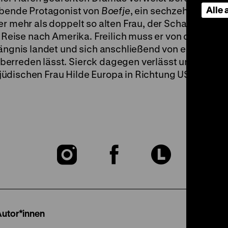
Alle
gebende Protagonist von
Boefje
, ein sechzehnjähriger
er mehr als doppelt so alten Frau, der Schauspieleri
ne Reise nach Amerika. Freilich muss er von dem Vor
fängnis landet und sich anschließend von einem Prie
erreden lässt. Sierck dagegen verlässt unmittelba
dischen Frau Hilde Europa in Richtung USA. (lf)
Zu
Zu
Zu
unserer
unserer
unser
Instagram
Facebook
Lette
Autor*innen