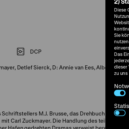
2) St
Diese 
Nutzun
Websit
kontin
Sie kö
nutzen.
einver
DCP
Das Ei
jederz
dieser
rmayer, Detlef Sierck, D: Annie van Ees, Albert van D
zu uns
Notw
Stati
Schriftstellers M.J. Brusse, das Drehbuch verfasste
mit Carl Zuckmayer. Die Handlung des teilweise an
er Hafen gedrehten Dramas verweist bereits auf Si