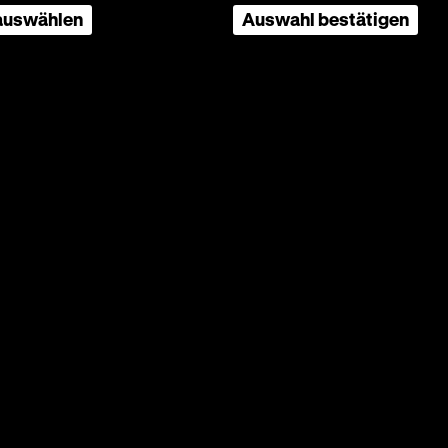
 auswählen
Auswahl bestätigen
n Annie
haben
ster zu
r nach
er
rboxd
Deutsches Historisches Museum
Unter den Linden 2