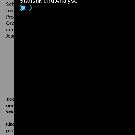
Statistik und Analyse
Schutt und Asche das unversehrte Menschenbild der
freien Stadt Berlin.“ – Im Vorprogramm dirigiert
Professor Dr. Max v. Schillings das Berliner Sinfonie-
Orchester in einer Aufnahme von 1932. (jg) DI 02.09.
um 20 Uhr + DO 04.09. um 20 Uhr · Einführung:
Jeanpaul Goergen
Zu
Zu
Zu
unserer
unserer
unserer
Instagram
Facebook
Letterboxd
Seite
Seite
Seite
Tickets
Eintritt 5 €
Geänderte Preise sind im Programm vermerkt.
Kinokasse
geöffnet 30 Minuten vor Beginn der ersten Vorstellung