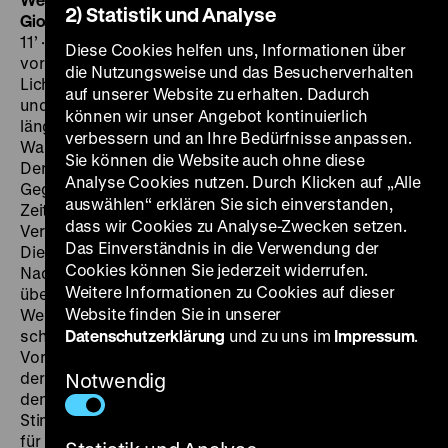
2) Statistik und Analyse
Gioachino Rossini
D 1932, R: Eberhard Frowein, 298 m,
11’ ·
35 mm
Die Geschichte der Berliner Philharmoniker
Diese Cookies helfen uns, Informationen über
vor dem Hintergrund des Kalten Krieges. Abstrakte
die Nutzungsweise und das Besucherverhalten
Lichtspiele, Mehrfachbelichtungen, Naturaufnahmen
auf unserer Website zu erhalten. Dadurch
und tänzerische Interpretationen ergänzen die zum Teil
können wir unser Angebot kontinuierlich
längeren Aufnahmen des Orchesters unter Bruno
verbessern und an Ihre Bedürfnisse anpassen.
Walter, Sergiu Celibidache und Wilhelm Furtwängler.
Sie können die Website auch ohne diese
Der Film deutet ihre Musik zivilisationskritisch als
Analyse Cookies nutzen. Durch Klicken auf „Alle
Gegenpol zur „Lärmhölle des übermechanisierten
auswählen“ erklären Sie sich einverstanden,
Zeitalters“ und die gefeierten Auslandstourneen als
dass wir Cookies zu Analyse-Zwecken setzen.
Verwirklichung einer „europäischen Gemeinschaft“.
Das Einverständnis in die Verwendung der
Die Radioübertragungen der ausverkauften
Cookies können Sie jederzeit widerrufen.
Nachkriegskonzerte im Steglitzer Titania-Palast
Weitere Informationen zu Cookies auf dieser
überhöht er als Gleichnis für den Wiederaufbau
Website finden Sie in unserer
Westberlins: „Und während im Berliner Titania-Palast
schon bei den ersten Klängen des Meistersinger-
Datenschutzerklärung
und zu uns im
Impressum
.
Vorspiels das im jahrelangen Grauen versteinte Herz
der Befreiten sich allmählich löst, dringt die Musik über
Notwendig
den Sender hinaus in die Welt. Das Orchester wird zur
Stimme seiner Stadt und ihrer Menschen. Und sichtbar
für die ganze Welt schält sich aus einer Kruste von