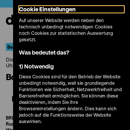
Direkt
Heute +
Cookie Einstellungen
zum
Seiteninhalt
Auf unserer Website werden neben den
springen
Navi
technisch unbedingt notwendigen Cookies
auf-
und
noch Cookies zur statistischen Auswertung
zuk
gesetzt.
Berlin.Dokument
Was bedeutet das?
Dienstag, 02. September 2014, 20.00 - 00.00
Uhr
1) Notwendig
Botschafter der Musik
Diese Cookies sind für den Betrieb der Website
unbedingt notwendig, weil sie grundlegende
Funktionen wie Sicherheit, Netzwerkfreiheit und
Barrierefreiheit ermöglichen. Sie können diese
Botschafter der Musik
deaktivieren, indem Sie ihre
Browsereinstellungen ändern. Dies kann sich
jedoch auf die Funktionsweise der Website
BRD 1951, R: Hermann Stöss, K: Edgar Ziesemer, Ton:
auswirken.
Rudolf Schmölling, 77’ · 35 mm
Vorprogramm:
Das
Weltkonzert I. Ouvertüre zu der Oper „Wilhelm Tell“ von