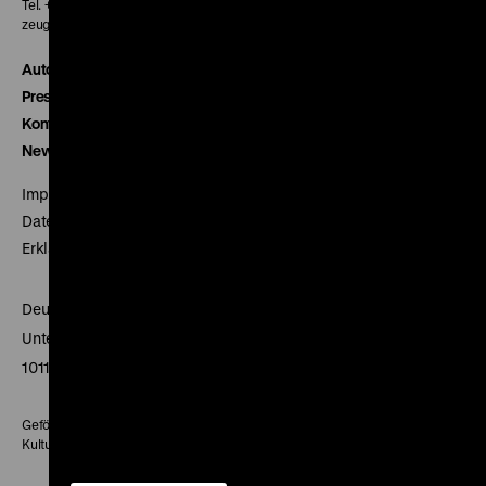
Tel. + 49 30 20304-770
zeughauskino@dhm.de
Autor*innen
Presse
Kontakt
Newsletter
Impressum
Datenschutz
Erklärung digitale Barrierefreiheit
Deutsches Historisches Museum
Unter den Linden 2
10117 Berlin
Gefördert mit Mitteln des Beauftragten der Bundesregierung für
Kultur und Medien