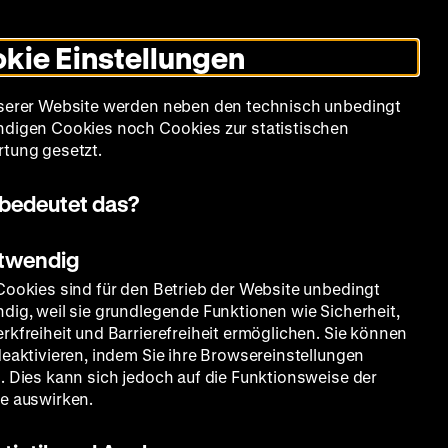
Leichte
Gebärdensprache
Suche
Heute +
Deutsch
Englisch
DHM
Dunklen
De
En
Sprache
Modus
kie Einstellungen
umschalten
Spielplan
Filmreihen
Über uns
serer Website werden neben den technisch unbedingt
digen Cookies noch Cookies zur statistischen
tung gesetzt.
bedeutet das?
otwendig
Cookies sind für den Betrieb der Website unbedingt
dig, weil sie grundlegende Funktionen wie Sicherheit,
rkfreiheit und Barrierefreiheit ermöglichen. Sie können
deaktivieren, indem Sie ihre Browsereinstellungen
. Dies kann sich jedoch auf die Funktionsweise der
e auswirken.