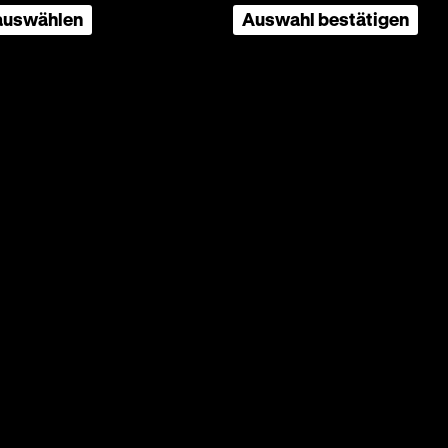
 auswählen
Auswahl bestätigen
iane Hielscher, Rolf Becker, 97‘
ilm von
lon und
der
gten
oher
einer
z.B. die
 so
falschen
m Film.
960er
rzweiß