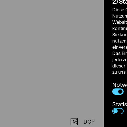
2) St
Diese 
Nutzun
Websit
kontin
Sie kö
nutzen.
einver
Das Ei
jederz
dieser
zu uns
Notw
Stati
DCP