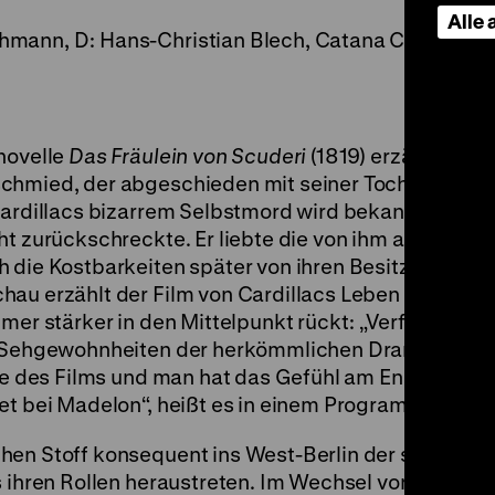
Alle
Lohmann, D: Hans-Christian Blech, Catana Cayetano, L
novelle
Das Fräulein von Scuderi
(1819) erzählt der F
schmied, der abgeschieden mit seiner Tochter Made
Cardillacs bizarrem Selbstmord wird bekannt, dass 
ht zurückschreckte. Er liebte die von ihm angeferti
 die Kostbarkeiten später von ihren Besitzern mit r
hau erzählt der Film von Cardillacs Leben und von s
mer stärker in den Mittelpunkt rückt: „Verfolgt man 
en Sehgewohnheiten der herkömmlichen Dramaturgie,
ufe des Films und man hat das Gefühl am Ende einer 
et bei Madelon“, heißt es in einem Programmheft zu
hen Stoff konsequent ins West-Berlin der späten 1
us ihren Rollen heraustreten. Im Wechsel von Schwa