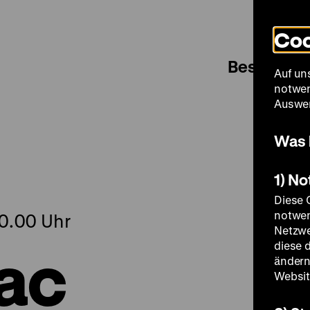
Coo
Besuch
Auf un
notwen
Auswer
Was 
1) N
Diese 
notwen
20.00 Uhr
Netzwe
lac
diese 
ändern
Websit