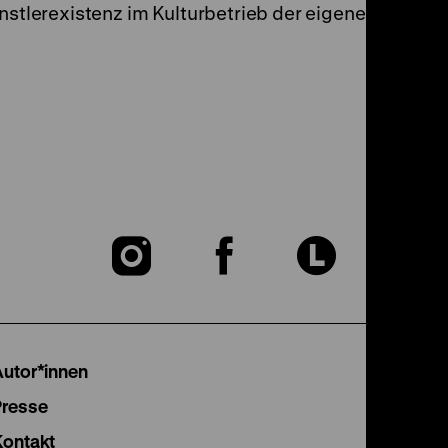
nstlerexistenz im Kulturbetrieb der eigenen Zeit. (a
Zu
Zu
Zu
unserer
unserer
unser
Instagram
Facebook
Lette
Autor*innen
Seite
Seite
Seite
Presse
Kontakt