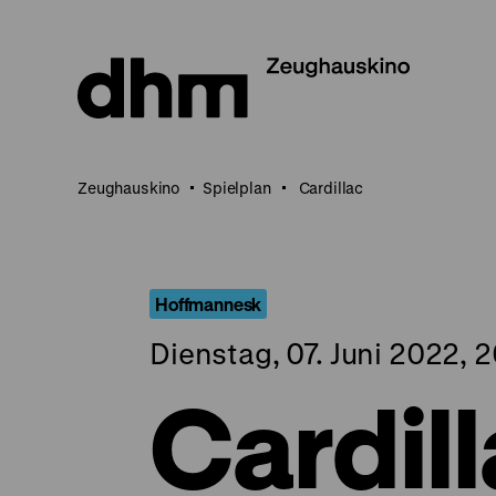
Direkt
zum
Seiteninhalt
springen
Zeughauskino
Spielplan
Cardillac
Hoffmannesk
Dienstag, 07. Juni 2022, 
Cardil