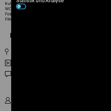
Statistik und Analyse
Kulturerbe an der Filmuniversität Babelsberg KONRAD
WOLF und leitet das DFG-Langfristvorhaben
Bilder, die
Folgen haben – Eine Archäologie ikonischen
Filmmaterials aus der NS-Zeit.
Daleká cesta
ČSR 1949
DCP
OmeU
R: Alfréd Radok, B: Mojmír Drvota, Erik Kolár,
Alfréd Radok, K: Josef Střecha, Jaromir Holpuch,
S: Jiřina Lukešová, M: Jiří Sternwald, D: Blanka
Waleská, Otomar Krejča, Viktor Očásek, Zdeňka
Baldová, Eduard Kohout, J. O. Martin, Josef
Chvalina, Anna Vaňková, Jiří Plachý, Saša Rašilov,