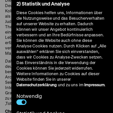
Die jüdische Augenärztin Hana heiratet im von den
2) Statistik und Analyse
Deutschen okkupierten Prag ihren nicht-jüdischen
Kollegen Antonín. Doch ihr Leben wird zum Albtraum,
Diese Cookies helfen uns, Informationen über
als die Nazis mit der systematischen Vernichtung der
die Nutzungsweise und das Besucherverhalten
Juden beginnen. Hanas Familie wird ins Ghetto
auf unserer Website zu erhalten. Dadurch
Theresienstadt verschleppt. Als sich Antonín dort
können wir unser Angebot kontinuierlich
einschleicht, wird er der entwürdigenden Wohn-,
verbessern und an Ihre Bedürfnisse anpassen.
Lebens- und Deportationsbedingungen gewahr und
Sie können die Website auch ohne diese
erfährt, dass die Schwiegereltern bereits in den Osten
Analyse Cookies nutzen. Durch Klicken auf „Alle
verlegt worden sind: nach Orten namens Auschwitz,
auswählen“ erklären Sie sich einverstanden,
Majdanek oder Sobibor.
dass wir Cookies zu Analyse-Zwecken setzen.
Daleká cesta
, der den Weg der Prager Juden in die
Das Einverständnis in die Verwendung der
deutschen Vernichtungslager am Beispiel einer Familie
Cookies können Sie jederzeit widerrufen.
beschreibt, verwendet dokumentarisches
Weitere Informationen zu Cookies auf dieser
Archivmaterial und arbeitet mit visuellen Verzerrungen.
Website finden Sie in unserer
Sein Regisseur Alfréd Radok, selbst ehemaliger
Datenschutzerklärung
und zu uns im
Impressum
.
Internierter, schuf „ein künstlerisch gültiges Abbild des
Grauens im Holocaust“, in dem sich „die Spielszenen
Notwendig
zu einem albtraumhaften, expressionistischen
‚Totentanz‘“ verdichten (Berlinale 2020). (tht)
Chris Wahl
ist Professor für das Audiovisuelle