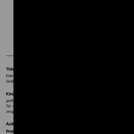
109' · restauierte Fassung aus dem Jahr 2019
Zu
Zu
Zu
unserer
unserer
unserer
Instagram
Facebook
Letterboxd
Seite
Seite
Seite
Tickets
Eintritt 5 €
Geänderte Preise sind im Programm vermerkt.
Kinokasse
geöffnet 30 Minuten vor Beginn der ersten Vorstellung
Tel. + 49 30 20304-770
zeughauskino@dhm.de
Autor*innen
Presse