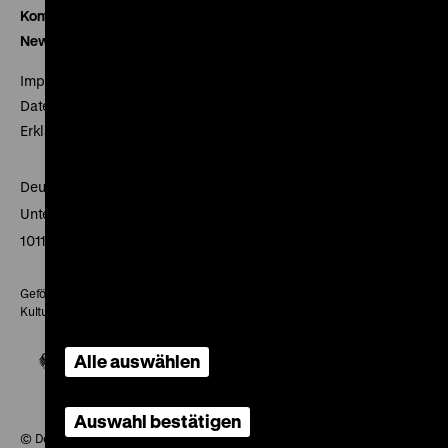
Kontakt
Newsletter
Impressum
Datenschutz
Erklärung digitale Barrierefreiheit
Deutsches Historisches Museum
Unter den Linden 2
10117 Berlin
Gefördert mit Mitteln des Beauftragten der Bundesregierung für
Kultur und Medien
Alle auswählen
Auswahl bestätigen
© Deutsches Historisches Museum, 2026