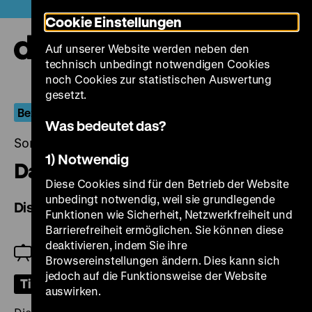
Direkt
Heute +
Cookie Einstellungen
zum
Seiteninhalt
Auf unserer Website werden neben den
springen
Navi
technisch unbedingt notwendigen Cookies
auf-
und
noch Cookies zur statistischen Auswertung
zuk
gesetzt.
Bezeugen und erzählen
Was bedeutet das?
Sonntag, 25. Mai 2025, 18.00 Uhr
1) Notwendig
Daleká cesta
Diese Cookies sind für den Betrieb der Website
unbedingt notwendig, weil sie grundlegende
Distant Journey
Funktionen wie Sicherheit, Netzwerkfreiheit und
Barrierefreiheit ermöglichen. Sie können diese
deaktivieren, indem Sie ihre
Einführung: Chris Wahl
Browsereinstellungen ändern. Dies kann sich
jedoch auf die Funktionsweise der Website
Tickets
auswirken.