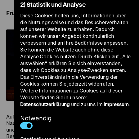
2) Statistik und Analyse
Frühe Bilder befreiter Lager
Diese Cookies helfen uns, Informationen über
die Nutzungsweise und das Besucherverhalten
auf unserer Website zu erhalten. Dadurch
können wir unser Angebot kontinuierlich
verbessern und an Ihre Bedürfnisse anpassen.
Sie können die Website auch ohne diese
Analyse Cookies nutzen. Durch Klicken auf „Alle
auswählen“ erklären Sie sich einverstanden,
dass wir Cookies zu Analyse-Zwecken setzen.
Das Einverständnis in die Verwendung der
Cookies können Sie jederzeit widerrufen.
Weitere Informationen zu Cookies auf dieser
Website finden Sie in unserer
Datenschutzerklärung
und zu uns im
Impressum
.
Auf welche Weise verarbeiteten die
Notwendig
Nachkriegsgesellschaften die Erfahrung von Gewalt
und Vernichtung, die der Zweite Weltkrieg und die
Besatzung weiter Teile Europas durch das