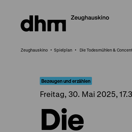
Direkt
zum
Seiteninhalt
springen
Zeughauskino
Spielplan
Die Todesmühlen & Concent
Bezeugen und erzählen
Freitag, 30. Mai 2025, 17.
Die