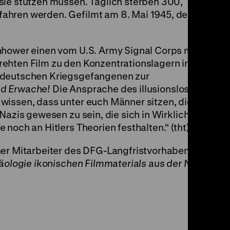
sie stützen müssen. Täglich sterben 300,
ahren werden. Gefilmt am 8. Mai 1945, dem
nhower einen vom U.S. Army Signal Corps mit
ehten Film zu den Konzentrationslagern in
 deutschen Kriegsgefangenen zur
d Erwache!
Die Ansprache des illusionslosen
wissen, dass unter euch Männer sitzen, die
Nazis gewesen zu sein, die sich in Wirklichkeit
noch an Hitlers Theorien festhalten.“ (tht)
her Mitarbeiter des DFG-Langfristvorhabens
häologie ikonischen Filmmaterials aus der NS-