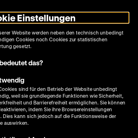
Leichte
Gebärdensprache
Suche
Heute +
Deutsch
Englisch
DHM
Dunklen
De
En
Sprache
Modus
kie Einstellungen
umschalten
Spielplan
Filmreihen
Über uns
serer Website werden neben den technisch unbedingt
digen Cookies noch Cookies zur statistischen
tung gesetzt.
bedeutet das?
otwendig
Cookies sind für den Betrieb der Website unbedingt
dig, weil sie grundlegende Funktionen wie Sicherheit,
rkfreiheit und Barrierefreiheit ermöglichen. Sie können
deaktivieren, indem Sie ihre Browsereinstellungen
. Dies kann sich jedoch auf die Funktionsweise der
e auswirken.