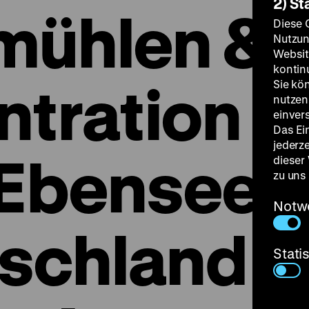
2) St
mühlen &
Diese 
Nutzun
Websit
kontin
tration
Sie kö
nutzen.
einver
Das Ei
jederz
Ebensee
dieser
zu uns
Notw
schland
Stati