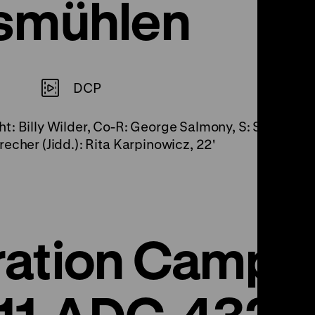
smühlen
DCP
t: Billy Wilder, Co-R: George Salmony, S: Sam Wins
echer (Jidd.): Rita Karpinowicz, 22'
ation Camp 
111-ADC-4321 