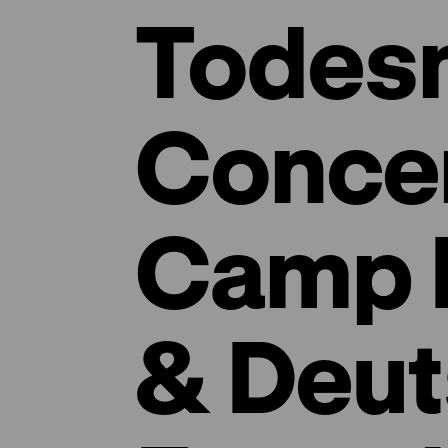
Todes
Concen
Camp 
& Deut