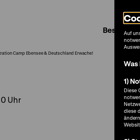
Coo
Besuch
Auf un
notwen
Auswer
ration Camp Ebensee & Deutschland Erwache!
Was 
1) N
Diese 
notwen
30 Uhr
Netzwe
diese 
ändern
Websit