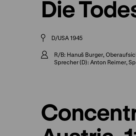
Die Tode
D/USA 1945
R/B: Hanuš Burger, Oberaufsich
Sprecher (D): Anton Reimer, Spr
Concentr
Austria, 