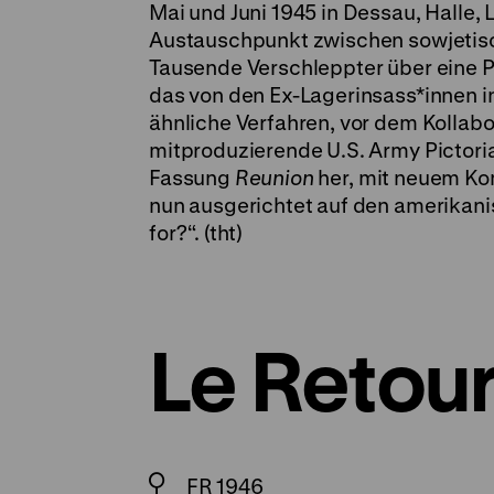
Mai und Juni 1945 in Dessau, Halle, 
Austauschpunkt zwischen sowjetisc
Tausende Verschleppter über eine P
das von den Ex-Lagerinsass*innen i
ähnliche Verfahren, vor dem Kollab
mitproduzierende U.S. Army Pictorial
Fassung
Reunion
her, mit neuem Ko
nun ausgerichtet auf den amerikani
for?“. (tht)
Le Retou
FR 1946