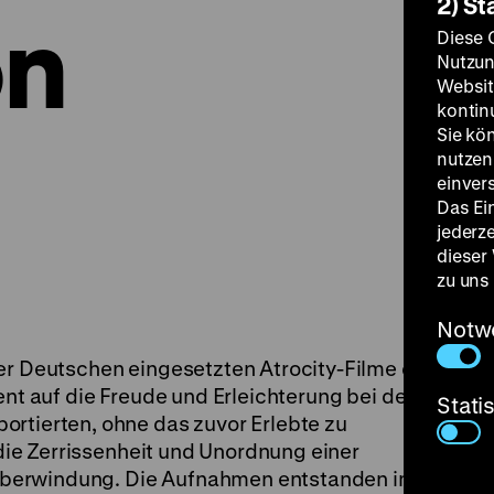
2) St
on
Diese 
Nutzun
Websit
kontin
Sie kö
nutzen.
einver
Das Ei
jederz
dieser
zu uns
Notw
er Deutschen eingesetzten Atrocity-Filme der
t auf die Freude und Erleichterung bei der
Stati
ortierten, ohne das zuvor Erlebte zu
r die Zerrissenheit und Unordnung einer
berwindung. Die Aufnahmen entstanden im