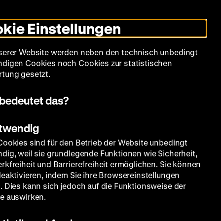
Leichte
Gebärdensprache
Suche
Heute +
Deutsch
Englisch
DHM
Dunklen
De
En
Sprache
Modus
kie Einstellungen
umschalten
Spielplan
Filmreihen
Über uns
serer Website werden neben den technisch unbedingt
digen Cookies noch Cookies zur statistischen
tung gesetzt.
bedeutet das?
otwendig
Cookies sind für den Betrieb der Website unbedingt
dig, weil sie grundlegende Funktionen wie Sicherheit,
rkfreiheit und Barrierefreiheit ermöglichen. Sie können
deaktivieren, indem Sie ihre Browsereinstellungen
. Dies kann sich jedoch auf die Funktionsweise der
e auswirken.