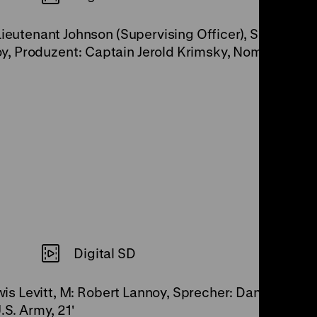
Lieutenant Johnson (Supervising Officer), S: Cartie
, Produzent: Captain Jerold Krimsky, Noma Rathner,
Digital SD
Lewis Levitt, M: Robert Lannoy, Sprecher: Daniel Chug
.S. Army, 21'