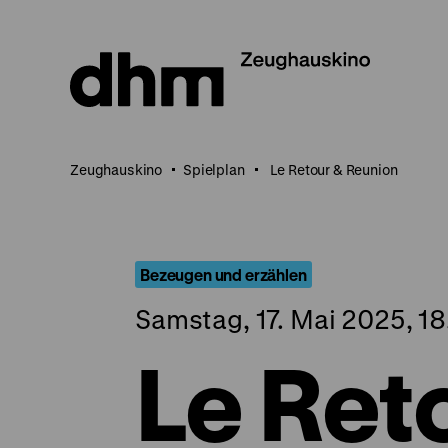
Direkt
zum
Seiteninhalt
springen
Zeughauskino
Spielplan
Le Retour & Reunion
Bezeugen und erzählen
Samstag, 17. Mai 2025, 18
Le Ret