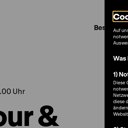
Coo
Besuch
Auf un
notwen
Auswer
Was 
1) N
Diese 
notwen
.00 Uhr
Netzwe
our &
diese 
ändern
Websit