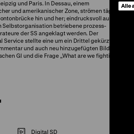
Leipzig und Paris. In Dessau, einem
Alle
her und amerikanischer Zone, strömen täglich
ontonbrücke hin und her; eindrucksvoll auch
n Selbstorganisation betriebene prozess-
orateure der SS angeklagt werden. Der
 Service stellte eine um ein Drittel gekürzte
mmentar und auch neu hinzugefügten Bildern,
schen GI und die Frage „What are we fighting
r
Digital SD