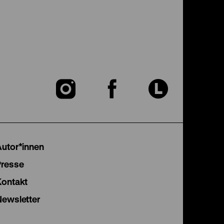
Zu
Zu
Zu
unserer
unserer
unser
Instagram
Facebook
Lette
Autor*innen
Seite
Seite
Seite
Presse
Kontakt
Newsletter