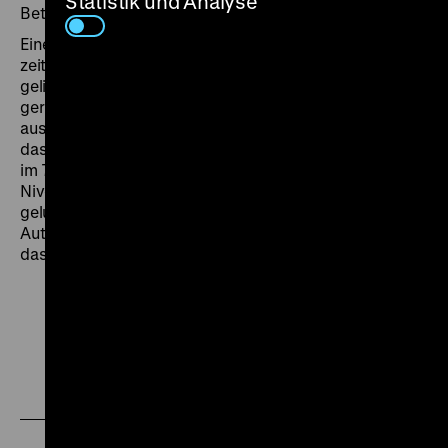
Statistik und Analyse
Betrügerinnen in die Hände.
Eine (gerade was den Immobiliensektor angeht)
zeitlose Geschichte über Hochstapelei, die nur
gelingen kann durch ein Umfeld, welches sich nur zu
gerne blenden lässt. „Das Lokale wurde genüßlich
ausgebreitet, das Unangenehme nicht ausgeklammert,
das Heitere jedoch bevorzugt“, urteilte Wolfgang Paul
im
Tagesspiegel
vom 25.3.1969. „Ein ‚Volksstück’ von
Niveau, ein Anti-Krimi mit handfester Story, ein
gelungener Spaß mit ernsten Absichten, der dem
Autor und Regisseur Eberhard Fechner hier gelang –
das Mitleid mit den kleinen Gaunern inbegriffen.“ (gym)
Zu
Zu
Zu
unserer
unserer
unserer
Instagram
Facebook
Letterboxd