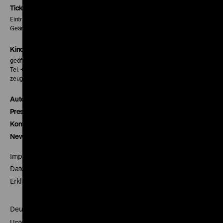
Seite
Seite
Seite
Tickets
Eintritt 5 €
Geänderte Preise sind im Programm vermerkt.
Kinokasse
geöffnet 30 Minuten vor Beginn der ersten Vorstellung
Tel. + 49 30 20304-770
zeughauskino@dhm.de
Autor*innen
Presse
Kontakt
Newsletter
Impressum
Datenschutz
Erklärung digitale Barrierefreiheit
Deutsches Historisches Museum
Unter den Linden 2