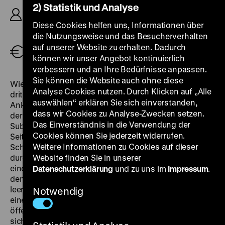
2) Statistik und Analyse
Ludwig van Beethoven, D: Sonja Karzau, Renée
Hepp, Annemarie Schlaebitz, Birgid Füllenbach,
Diese Cookies helfen uns, Informationen über
Margot Rothweiler, Karl Lieffen, Günter Strack, 91’
die Nutzungsweise und das Besucherverhalten
auf unserer Website zu erhalten. Dadurch
Eintritt frei
können wir unser Angebot kontinuierlich
verbessern und an Ihre Bedürfnisse anpassen.
Sie können die Website auch ohne diese
Wie bereits
Selbstbedienung
folgt auch Fechners
Analyse Cookies nutzen. Durch Klicken auf „Alle
dritter Film einem authentischen Fall und besitzt
auswählen“ erklären Sie sich einverstanden,
Anklänge an eine Gaunerkomödie. Allerdings verstieß
dass wir Cookies zu Analyse-Zwecken setzen.
der Autor gegen einige Konventionen dieses
Das Einverständnis in die Verwendung der
Subgenres: So ist die Sympathie nicht ungetrübt auf
Cookies können Sie jederzeit widerrufen.
Seiten der Protagonistinnen, vier älterer lediger
Weitere Informationen zu Cookies auf dieser
Schwestern und der Tochter einer von ihnen, die sich
durchs Leben schnorren und schmarotzen. Vom Leiter
Website finden Sie in unserer
einer Wirtschaftsauskunftei verfolgt, flüchten sie aus
Datenschutzerklärung
und zu uns im
Impressum
.
dem Ruhrgebiet in ein Moselstädtchen, wo sie ein
leerstehendes Anwesen erwerben und angeblich zu
Notwendig
einem Damenstift ausbauen wollen. Dass die
öffentliche Hand die Immobilie loswerden möchte und
sich sonst niemand dafür interessiert, spielt den