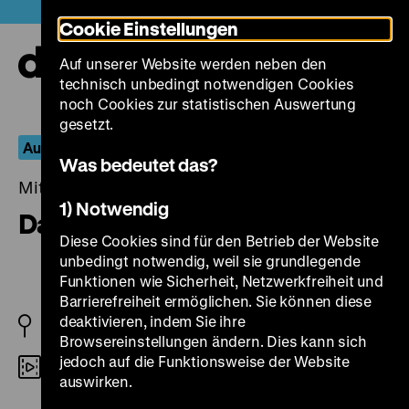
Direkt
Heute +
Cookie Einstellungen
zum
Seiteninhalt
Auf unserer Website werden neben den
springen
Navi
technisch unbedingt notwendigen Cookies
auf-
und
noch Cookies zur statistischen Auswertung
zuk
gesetzt.
Aus dem Fernseharchiv
Was bedeutet das?
Mittwoch, 23. Juni 2021, 20.00 Uhr
1) Notwendig
Damenquartett
Diese Cookies sind für den Betrieb der Website
unbedingt notwendig, weil sie grundlegende
Funktionen wie Sicherheit, Netzwerkfreiheit und
Barrierefreiheit ermöglichen. Sie können diese
deaktivieren, indem Sie ihre
BRD 1969
Browsereinstellungen ändern. Dies kann sich
jedoch auf die Funktionsweise der Website
Digital SD
auswirken.
R/B: Eberhard Fechner, K: Wolfgang Zeh, M: