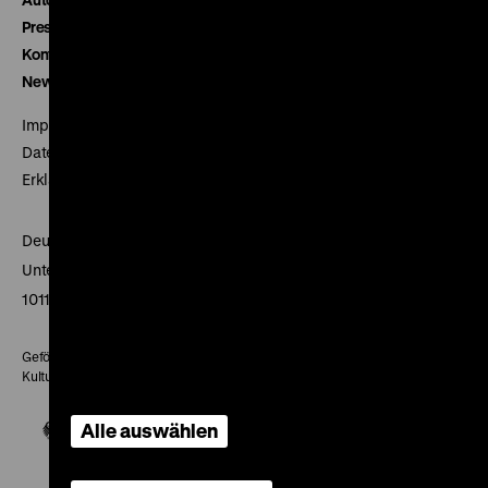
Presse
Kontakt
Newsletter
Impressum
Datenschutz
Erklärung digitale Barrierefreiheit
Deutsches Historisches Museum
Unter den Linden 2
10117 Berlin
Gefördert mit Mitteln des Beauftragten der Bundesregierung für
Kultur und Medien
Alle auswählen