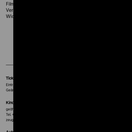
Film wurde mit starkem Beifall aufgenommen. (…) Der
Versuch einer Protestaktion fand nur geringen
Widerhall.“ (
8 Uhr-Abendblatt
, 9.9.1933) (ps)
Zu
Zu
Zu
unserer
unserer
unserer
Instagram
Facebook
Letterboxd
Seite
Seite
Seite
Tickets
Eintritt 5 €
Geänderte Preise sind im Programm vermerkt.
Kinokasse
geöffnet 30 Minuten vor Beginn der ersten Vorstellung
Tel. + 49 30 20304-770
zeughauskino@dhm.de
Autor*innen