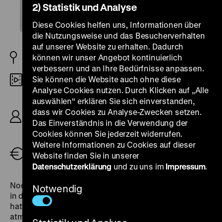
2) Statistik und Analyse
Diese Cookies helfen uns, Informationen über
die Nutzungsweise und das Besucherverhalten
auf unserer Website zu erhalten. Dadurch
können wir unser Angebot kontinuierlich
D 1933
verbessern und an Ihre Bedürfnisse anpassen.
Sie können die Website auch ohne diese
35mm
Analyse Cookies nutzen. Durch Klicken auf „Alle
auswählen“ erklären Sie sich einverstanden,
R: Hermann Kosterlitz, B: Felix Joachimson,
Herrmann Kosterlitz, D: Dolly Haas, Max Hansen,
dass wir Cookies zu Analyse-Zwecken setzen.
Otto Wallburg, Genia Nikolajewa, Julius
Das Einverständnis in die Verwendung der
Falkenstein, 77‘
Cookies können Sie jederzeit widerrufen.
Weitere Informationen zu Cookies auf dieser
Website finden Sie in unserer
Tickets
Datenschutzerklärung
und zu uns im
Impressum
.
Noch zu Beginn der Saison 1933/34 kamen Komödien
Notwendig
in die Kinos, an denen jüdische Filmkünstler mitgewirkt
hatten und die jenen Geist von Frechheit und Freiheit
atmeten, der den Nazis so verhasst war. Einen