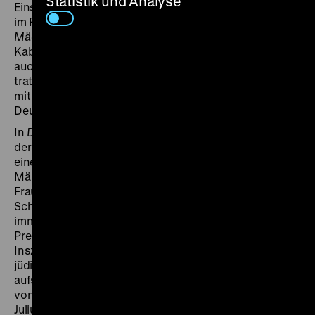
Statistik und Analyse
Einschnitt markierte die Berliner Premiere des bereits
im Frühjahr fertiggestellten Films
Das häßliche
Mädchen
im September 1933. Als der Sänger und
Kabarettist Max Hansen, der sich in der Vergangenheit
auch über Hitler lustig gemacht hatte, vors Publikum
trat, wurde er von einem Teil der Gäste ausgebuht und
mit faulen Eiern beworfen. Wenig später verließ er
Deutschland.
In
Das häßliche Mädchen
spielt Hansen an der Seite
der bezaubernden Dolly Haas, die sich in der Rolle
einer Stenotypistin vom Aschenputtel, mit dem die
Männer böse Späße treiben, in eine elegante junge
Frau verwandelt. Auch im Duo mit komischen
Schwergewichten wie Otto Wallburg offenbart sie ihr
immenses Talent. Die noch nicht gleichgeschaltete
Presse lobte neben Witz und Einfallsreichtum der
Inszenierung auch die in Ungnade gefallenen
jüdischen Chargendarsteller. „Otto Wallburg blubbert
aufs herrlichste einen A.G.-Direktor, dessen Freundin
von Genia Nikolajewa scharmant verkörpert wird. Dazu
Julius Falkenstein als Ekel von Personalchef. (…) Der