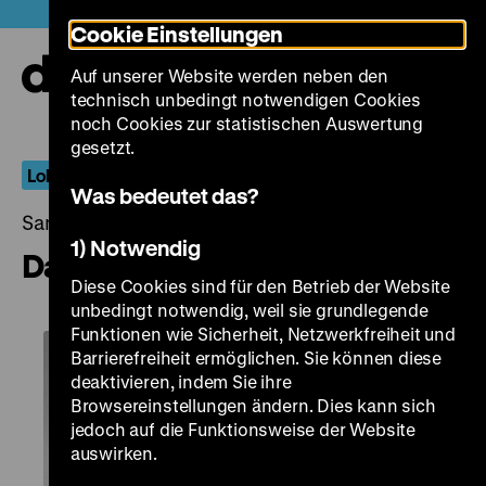
Direkt
Heute +
Cookie Einstellungen
zum
Seiteninhalt
Auf unserer Website werden neben den
springen
Navi
technisch unbedingt notwendigen Cookies
auf-
und
noch Cookies zur statistischen Auswertung
zuk
gesetzt.
Lob der Charge
Was bedeutet das?
Samstag, 22. April 2023, 18.00 Uhr
1) Notwendig
Das häßliche Mädchen
Diese Cookies sind für den Betrieb der Website
unbedingt notwendig, weil sie grundlegende
Funktionen wie Sicherheit, Netzwerkfreiheit und
Barrierefreiheit ermöglichen. Sie können diese
deaktivieren, indem Sie ihre
Browsereinstellungen ändern. Dies kann sich
jedoch auf die Funktionsweise der Website
auswirken.