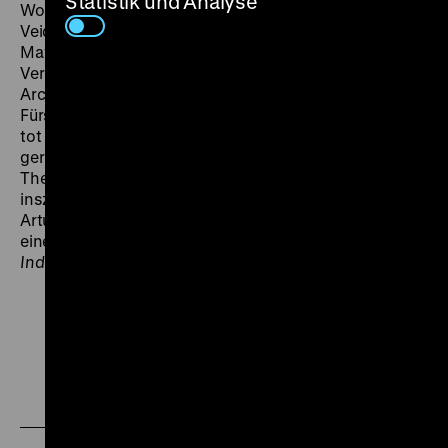
Statistik und Analyse
Woltersdorf bei Berlin. Der unvergleichliche Conrad
Veidt spielte den rachsüchtigen Maharadscha und
Mays Ehefrau Mia die untadelige Europäerin, die ihrem
Verlobten (Olaf Fønss) nach Indien folgt, einem
Architekten, der das Grabmal für die untreue Frau des
Fürsten errichten soll – einer Frau, die noch gar nicht
tot ist. Das Drehbuch stammte von niemand
geringerem als Fritz Lang und seiner späteren Ehefrau
Thea von Harbou. Lang hätte den Film gerne selbst
inszeniert. Als er 1958 nach Berlin zurückkehrte, um für
Artur Brauners CCC Remakes zu drehen, realisierte er
eine – ebenfalls zweiteilige – Farbversion des
Indischen Grabmals
. (obr)
Zu
Zu
Zu
unserer
unserer
unserer
Instagram
Facebook
Letterboxd