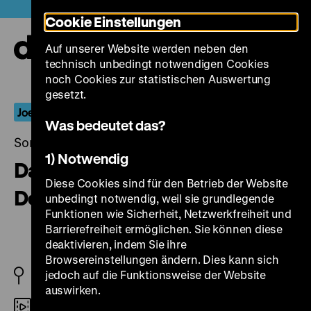
Direkt
Heute +
Cookie Einstellungen
zum
Seiteninhalt
Auf unserer Website werden neben den
springen
Navi
technisch unbedingt notwendigen Cookies
auf-
und
noch Cookies zur statistischen Auswertung
zuk
gesetzt.
Joe May und das wandernde Bild
Was bedeutet das?
Sonntag, 31. März 2019, 18.00 - 00.00 Uhr
1) Notwendig
Das indische Grabmal - Teil 2:
Diese Cookies sind für den Betrieb der Website
Der Tiger von Eschnapur
unbedingt notwendig, weil sie grundlegende
Funktionen wie Sicherheit, Netzwerkfreiheit und
Barrierefreiheit ermöglichen. Sie können diese
deaktivieren, indem Sie ihre
Browsereinstellungen ändern. Dies kann sich
jedoch auf die Funktionsweise der Website
D 1921
auswirken.
35mm