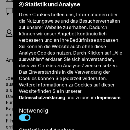
2) Statistik und Analyse
Stummfilm (deutsche ZT)
Diese Cookies helfen uns, Informationen über
die Nutzungsweise und das Besucherverhalten
R: Joe May, B: Thea von Harbou, Fritz Lang, K:
auf unserer Website zu erhalten. Dadurch
Werner Brandes, D: Olaf Fønss, Mia May, Conrad
können wir unser Angebot kontinuierlich
Veidt, Erna Morena, Bernhard Goetzke, Lya de
verbessern und an Ihre Bedürfnisse anpassen.
Putti, 132’ (Teil 1) + 110’ (Teil 2)
Sie können die Website auch ohne diese
Analyse Cookies nutzen. Durch Klicken auf „Alle
auswählen“ erklären Sie sich einverstanden,
Am Flügel: Eunice Martins
dass wir Cookies zu Analyse-Zwecken setzen.
Das Einverständnis in die Verwendung der
Joe May kündigte den monumentalen Zweiteiler,
Cookies können Sie jederzeit widerrufen.
ausgestattet mit einem Budget von 22 Millionen Mark,
Weitere Informationen zu Cookies auf dieser
als „der Welt größter Film“ an. Die Fachpresse nahm
Website finden Sie in unserer
Das indische Grabmal
nach Gründung der
Datenschutzerklärung
und zu uns im
Impressum
.
Europäischen Film Allianz (E. F. A.) mit amerikanischem
Kapital im Frühjahr 1921 als „ersten deutsch-
Notwendig
amerikanischen Film“ wahr. Mays bewährte
Filmarchitekten Martin Jacoby-Boy und Otto Hunte
errichteten gewaltige Bauten auf dem Filmgelände in