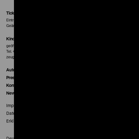
Instagram
Facebook
Letterboxd
Seite
Seite
Seite
Tickets
Eintritt 5 €
Geänderte Preise sind im Programm vermerkt.
Kinokasse
geöffnet 30 Minuten vor Beginn der ersten Vorstellung
Tel. + 49 30 20304-770
zeughauskino@dhm.de
Autor*innen
Presse
Kontakt
Newsletter
Impressum
Datenschutz
Erklärung digitale Barrierefreiheit
Deutsches Historisches Museum