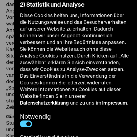
2) Statistik und Analyse
das deutsche Publikum erneut in den Spreewald:
Angesiedelt in der nostalgisch vergoldeten
Diese Cookies helfen uns, Informationen über
Vorkriegszeit, lernt ein fescher Leutnant (Fred Solm)
die Nutzungsweise und das Besucherverhalten
während eines Manövers die nicht weniger fesche
auf unserer Website zu erhalten. Dadurch
Annemarie (Claire Rommer) kennen und lieben. Wenig
können wir unser Angebot kontinuierlich
später hat der Offizier die junge Frau schon wieder
verbessern und an Ihre Bedürfnisse anpassen.
vergessen, da kreuzt Annemarie unangemeldet in der
Sie können die Website auch ohne diese
Kaserne auf und sorgt für Liebeswirren und
Situationskomik. So lobte die Kritik denn auch neben
Analyse Cookies nutzen. Durch Klicken auf „Alle
der gekonnten Regie das gelungene Ensemblespiel
auswählen“ erklären Sie sich einverstanden,
von Komikern wie Teddy Bill, Jakob Tiedtke und Truus
dass wir Cookies zu Analyse-Zwecken setzen.
van Aalten sowie die witzigen Zwischentitel des Films,
Das Einverständnis in die Verwendung der
dessen Außenaufnahmen in Lübbenau entstanden.
Cookies können Sie jederzeit widerrufen.
„Spreewaldlandschaft und Tracht, ordentliche Bauten
Weitere Informationen zu Cookies auf dieser
und Photographie tun das übrige. (…) Lachen, Jubel,
Website finden Sie in unserer
stürmischer Schlußapplaus.“ (
Deutsche Allgemeine
Datenschutzerklärung
und zu uns im
Impressum
.
Zeitung
, 21.4.1928) (ps)
Notwendig
Günter A. Buchwald
zählt zu den Pionieren der
Stummfilmrenaissance. Der Dirigent, Pianist, Violinist
und Komponist begleitet weltweit Stummfilme mit
Klavier und Geige.