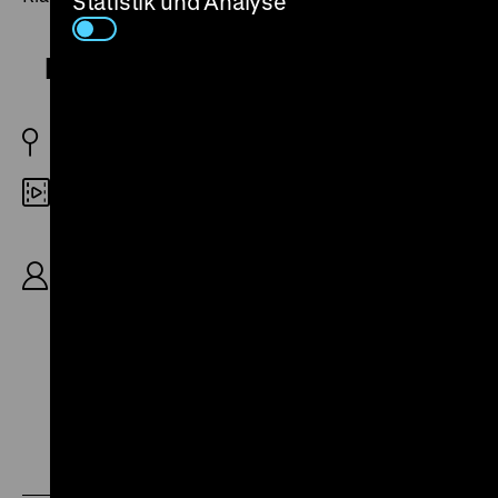
Statistik und Analyse
Das Spreewaldmädel
D 1928
Digital SD
R: Hans Steinhoff, B: Viktor Abel, Karl Ritter, K:
Axel Graatkjær, Alfred Hansen, D: Claire Rommer,
Fred Solm, Truus van Aalten, Teddy Bill, Iwan
Kowal-Samborskij, Jakob Tiedtke, 78‘
Zu
Zu
Zu
unserer
unserer
unserer