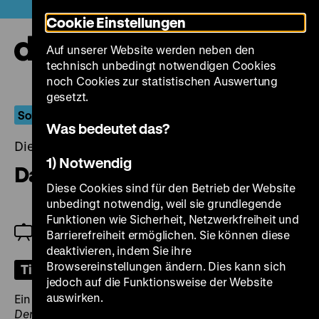
Direkt
Heute +
Cookie Einstellungen
zum
Seiteninhalt
Auf unserer Website werden neben den
springen
Navi
technisch unbedingt notwendigen Cookies
auf-
und
noch Cookies zur statistischen Auswertung
zuk
gesetzt.
Sorbische Filmlandschaften
Was bedeutet das?
Dienstag, 30. April 2024, 19.00 Uhr
1) Notwendig
Das Spreewaldmädel
Diese Cookies sind für den Betrieb der Website
unbedingt notwendig, weil sie grundlegende
Funktionen wie Sicherheit, Netzwerkfreiheit und
Am Klavier: Günter A. Buchwald · Einführung:
Barrierefreiheit ermöglichen. Sie können diese
Andy Räder
deaktivieren, indem Sie ihre
Browsereinstellungen ändern. Dies kann sich
Tickets
jedoch auf die Funktionsweise der Website
auswirken.
Ein Jahr nach der erfolgreichen Operetten-Verfilmung
Der fidele Bauer
von 1927 führte
Das Spreewaldmädel