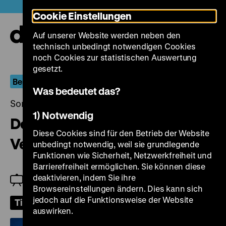
Direkt
Heute +
Cookie Einstellungen
zum
Seiteninhalt
Auf unserer Website werden neben den
springen
Navi
technisch unbedingt notwendigen Cookies
auf-
und
noch Cookies zur statistischen Auswertung
zuk
gesetzt.
Berlin.Dokument
Was bedeutet das?
Sonntag, 10. Mai 2026, 15.30 Uhr
1) Notwendig
Dem deutschen Volke –
Diese Cookies sind für den Betrieb der Website
Verhüllter Reichstag 1971-1995
unbedingt notwendig, weil sie grundlegende
Funktionen wie Sicherheit, Netzwerkfreiheit und
Barrierefreiheit ermöglichen. Sie können diese
deaktivieren, indem Sie ihre
Einführung: Jeanpaul Goergen
Browsereinstellungen ändern. Dies kann sich
jedoch auf die Funktionsweise der Website
Tickets
auswirken.