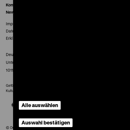
Kontakt
Newsletter
Impressum
Datenschutz
Erklärung digitale Barrierefreiheit
Deutsches Historisches Museum
Unter den Linden 2
10117 Berlin
Gefördert mit Mitteln des Beauftragten der Bundesregierung für
Kultur und Medien
Alle auswählen
Auswahl bestätigen
© Deutsches Historisches Museum, 2026