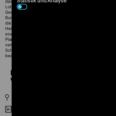
Statistik und Analyse
das häufig vor dem Scheitern stand: die umfangreiche
Lobby- und Öffentlichkeitsarbeit, Pressekonferenzen,
Gespräche mit Politikern und die entscheidende
Bundestagsdebatte vom 25. Februar 1994, schließlich
die praktische Vorbereitung der Verhüllung, die
Herstellung der Gerüste, Seile und des Spezialstoffes
sowie der technisch anspruchsvolle Aufbau der
Planen. Vom 24. Juni bis zum 7. Juli 1995 erstrahlt der
verhüllte Reichstag hell und glänzend in vielerlei
Schattierungen und wird zu einem international
beachteten Ereignis mit Volksfestcharakter. (jg)
Dem deutschen Volke –
Verhüllter Reichstag 1971-1995
FR/D 1996
Digital SD