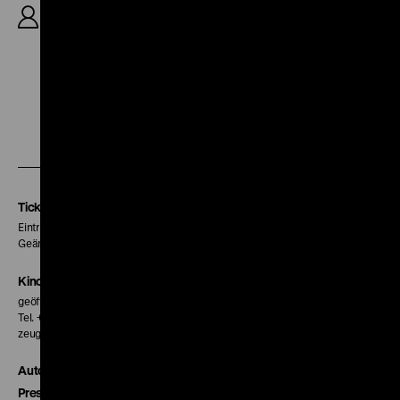
R: Wolfram Hissen, Jörg Daniel Hissen, 98'
Zu
Zu
Zu
unserer
unserer
unserer
Instagram
Facebook
Letterboxd
Seite
Seite
Seite
Tickets
Eintritt 5 €
Geänderte Preise sind im Programm vermerkt.
Kinokasse
geöffnet 30 Minuten vor Beginn der ersten Vorstellung
Tel. + 49 30 20304-770
zeughauskino@dhm.de
Autor*innen
Presse