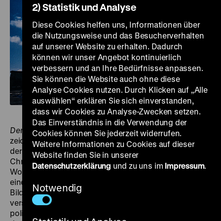
2) Statistik und Analyse
Diese Cookies helfen uns, Informationen über
die Nutzungsweise und das Besucherverhalten
auf unserer Website zu erhalten. Dadurch
können wir unser Angebot kontinuierlich
verbessern und an Ihre Bedürfnisse anpassen.
Sie können die Website auch ohne diese
Analyse Cookies nutzen. Durch Klicken auf „Alle
auswählen“ erklären Sie sich einverstanden,
dass wir Cookies zu Analyse-Zwecken setzen.
Das Einverständnis in die Verwendung der
Dem deutschen Volke – Verhüllter Reichstag 1971-1995
Cookies können Sie jederzeit widerrufen.
zeichnet die fast 25-jährige Entstehungsgeschichte
Weitere Informationen zu Cookies auf dieser
der Reichstagsverhüllung durch das Künstlerehepaar
Website finden Sie in unserer
Christo und Jeanne-Claude nach. Die Regisseure
Datenschutzerklärung
und zu uns im
Impressum
.
Wolfram und Jörg Daniel Hissen verzichten dabei auf
einen Kommentar und vertrauen der Aussagekraft der
Notwendig
Bilder und Originaltöne. Sie verfolgen die
verschiedenen künstlerischen, organisatorischen und
politischen Etappen des ambitionierten Kunstprojekts,