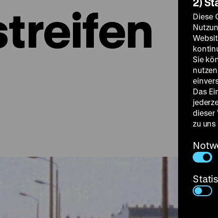
2) St
treifen
Diese 
Nutzun
Websit
kontin
Sie kö
nutzen.
einver
Das Ei
jederz
dieser
zu uns
Notw
Stati