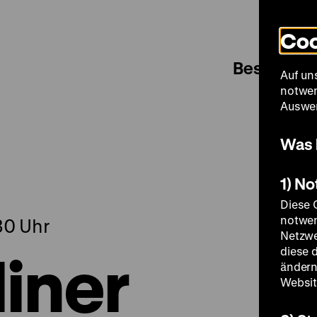
Coo
Besuch
Auf un
notwen
Auswer
Was 
1) N
Diese 
notwen
.30 Uhr
Netzwe
liner
diese 
ändern
Websit