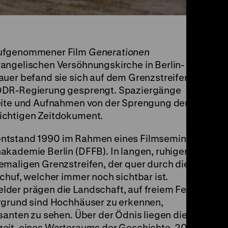
aufgenommener Film
Generationen
angelischen Versöhnungskirche in Berlin-
auer befand sie sich auf dem Grenzstreifen,
 DDR-Regierung gesprengt. Spaziergänge
Seite und Aufnahmen von der Sprengung der
ichtigen Zeitdokument.
ntstand 1990 im Rahmen eines Filmseminars
akademie Berlin (DFFB). In langen, ruhigen
emaligen Grenzstreifen, der quer durch die
chuf, welcher immer noch sichtbar ist.
der prägen die Landschaft, auf freiem Feld
rgrund sind Hochhäuser zu erkennen,
santen zu sehen. Über der Ödnis liegen die
zeit, eines Warteraums der Geschichte. 2024