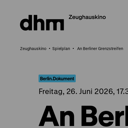
Direkt
zum
Seiteninhalt
springen
Zeughauskino
Spielplan
An Berliner Grenzstreifen
Berlin.Dokument
Freitag, 26. Juni 2026, 17
An Ber