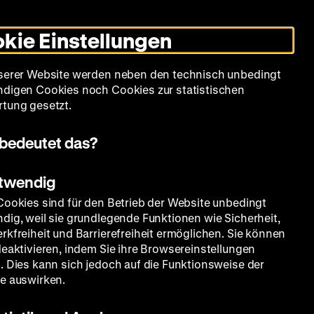
Leichte
Gebärdensprache
Suche
Heute +
Deutsch
Englisch
DHM
Dunklen
De
En
Sprache
Modus
kie Einstellungen
umschalten
Spielplan
Filmreihen
Über uns
serer Website werden neben den technisch unbedingt
digen Cookies noch Cookies zur statistischen
tung gesetzt.
bedeutet das?
otwendig
Cookies sind für den Betrieb der Website unbedingt
dig, weil sie grundlegende Funktionen wie Sicherheit,
rkfreiheit und Barrierefreiheit ermöglichen. Sie können
deaktivieren, indem Sie ihre Browsereinstellungen
. Dies kann sich jedoch auf die Funktionsweise der
e auswirken.