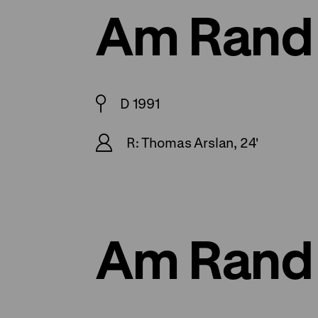
Am Rand
D 1991
R: Thomas Arslan, 24'
Am Rand 