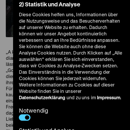
2) Statistik und Analyse
Diese Cookies helfen uns, Informationen über
die Nutzungsweise und das Besucherverhalten
auf unserer Website zu erhalten. Dadurch
können wir unser Angebot kontinuierlich
verbessern und an Ihre Bedürfnisse anpassen.
Sie können die Website auch ohne diese
„A kiss on the hand may be quite continental / but
Analyse Cookies nutzen. Durch Klicken auf „Alle
diamonds are a girl’s best friend”. Die erste Textzeile
auswählen“ erklären Sie sich einverstanden,
lässt es erahnen: Nur Bares ist Wahres für
dass wir Cookies zu Analyse-Zwecken setzen.
„Goldgräberin” Lorelei Lee (Marilyn Monroe), die
Das Einverständnis in die Verwendung der
diesen Song als Showgirl vor den entzückten Augen
Cookies können Sie jederzeit widerrufen.
ihres Verlobten Gus (Tommy Noonan) zum Besten gibt.
Weitere Informationen zu Cookies auf dieser
Für Lorelei ist es eine Tatsache, dass die Welt Frauen
Website finden Sie in unserer
kaum eine andere Möglichkeit lässt, als ihren Körper
Datenschutzerklärung
und zu uns im
Impressum
.
einzusetzen, um das erwünschte Leben zu führen. Ihre
Freundin und Bühnenpartnerin Dorothy (Jane Russell)
Notwendig
dagegen glaubt an die wahre – geldunabhängige –
Liebe. Doch dem olympischen Team, das mit den
beiden Entertainerinnen per Schiff nach Frankreich