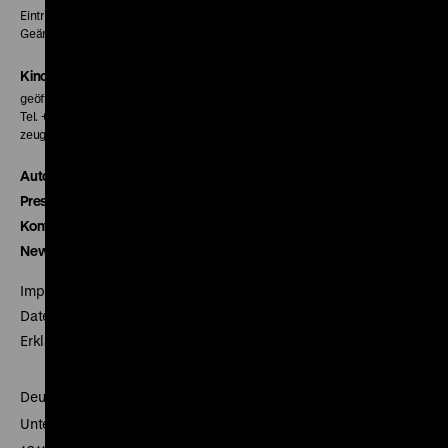
Eintritt 5 €
Geänderte Preise sind im Programm vermerkt.
Kinokasse
geöffnet 30 Minuten vor Beginn der ersten Vorstellung
Tel. + 49 30 20304-770
zeughauskino@dhm.de
Autor*innen
Presse
Kontakt
Newsletter
Impressum
Datenschutz
Erklärung digitale Barrierefreiheit
Deutsches Historisches Museum
Unter den Linden 2