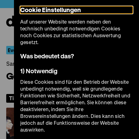
Direkt
Heute +
Cookie Einstellungen
zum
Seiteninhalt
Auf unserer Website werden neben den
springen
Navi
technisch unbedingt notwendigen Cookies
auf-
und
noch Cookies zur statistischen Auswertung
zuk
gesetzt.
Everyone Likes it Hot
Was bedeutet das?
Samstag, 15. August 2026, 20.00 Uhr
1) Notwendig
Gentlemen Prefer Blondes
Diese Cookies sind für den Betrieb der Website
unbedingt notwendig, weil sie grundlegende
Funktionen wie Sicherheit, Netzwerkfreiheit und
Tickets
Barrierefreiheit ermöglichen. Sie können diese
deaktivieren, indem Sie ihre
Browsereinstellungen ändern. Dies kann sich
jedoch auf die Funktionsweise der Website
auswirken.