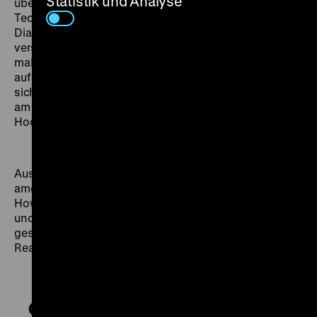
Statistik und Analyse
übersetzt, lässt der strenge Fitnessplan keine Zeit für
Techtelmechtel. Während Lorelei bei einem
Diamantenminenbesitzer (Charles Coburn) zu schürfen
versucht, schaut Dorothy darum sehnsüchtig (und den
male gaze konterkarierend) durchtrainierten Turnern
auf die hautfarbenen Höschen. Aber wem versprechen
sich die beiden Frauen eigentlich tatsächlich, wenn sie
am Ende Seite an Seite in identischen
Hochzeitskleidern zum Altar schreiten?
Aus einem Schelminnen-Roman der US-
amerikanischen Autorin Anita Loos hat Regielegende
Howard Hawks einen gutgelaunten, hoch amüsanten
und von den beiden Hauptdarstellerinnen glänzend
gespielten Freundinnenfilm gemacht, der zu Queer
Readings einlädt. (jz)
Gentlemen Prefer Blondes