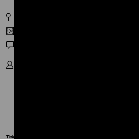
USA 1953
35mm
OF
R: Howard Hawks, B: Charles Lederer, K: Harry J.
Wild, D: Jane Russell, Marilyn Monroe, Charles
Coburn, Elliott Reed, Tommy Noonan, 91’
Zu
Zu
Zu
unserer
unserer
unserer
Instagram
Facebook
Letterboxd
Seite
Seite
Seite
Tickets