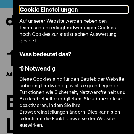
Direkt
Heute +
Cookie Einstellungen
zum
Seiteninhalt
Auf unserer Website werden neben den
springen
Navi
technisch unbedingt notwendigen Cookies
auf-
und
noch Cookies zur statistischen Auswertung
zuk
gesetzt.
10.
21.
Was bedeutet das?
1) Notwendig
Juli 2026
August 2026
Diese Cookies sind für den Betrieb der Website
unbedingt notwendig, weil sie grundlegende
Funktionen wie Sicherheit, Netzwerkfreiheit und
Everyone
Barrierefreiheit ermöglichen. Sie können diese
deaktivieren, indem Sie ihre
Browsereinstellungen ändern. Dies kann sich
Likes it Hot
jedoch auf die Funktionsweise der Website
auswirken.