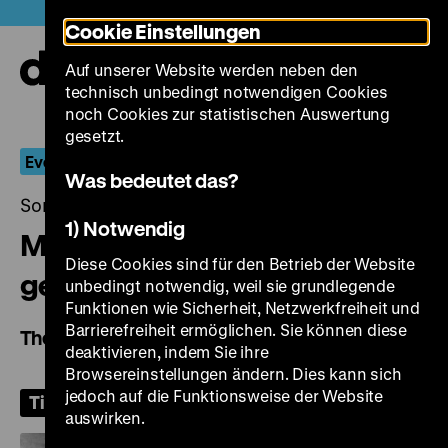
Direkt
Heute +
Cookie Einstellungen
zum
Seiteninhalt
Auf unserer Website werden neben den
springen
Navi
technisch unbedingt notwendigen Cookies
auf-
und
noch Cookies zur statistischen Auswertung
zuk
gesetzt.
Everyone Likes it Hot
Was bedeutet das?
Sonntag, 26. Juli 2026, 19.00 Uhr
1) Notwendig
Misfits – Nicht
Diese Cookies sind für den Betrieb der Website
gesellschaftsfähig
unbedingt notwendig, weil sie grundlegende
Funktionen wie Sicherheit, Netzwerkfreiheit und
Barrierefreiheit ermöglichen. Sie können diese
The Misfits
deaktivieren, indem Sie ihre
Browsereinstellungen ändern. Dies kann sich
jedoch auf die Funktionsweise der Website
Tickets
auswirken.