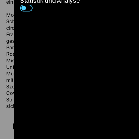
Statistik und Analyse
ein beeindruckender, ernüchternder Spätwestern.
Monroe spielt Roslyn, die für ihre Trennung ins
Scheidungsparadies Reno gereist ist und dort bei der
circa 60-jährigen Isabelle (Helma Ritter) wohnt. Die
Frauen treffen auf Guido (Eli Wallach) und den älteren,
geschiedenen Cowboy Gay (Clark Gable). Nach einer
Party im Wüstenhäuschen Guidos bauen Gay und
Roslyn an einer brüchigen Idylle. Mit einem weiteren
Misfit, gespielt vom damals unter den Folgen eines
Unfalls leidenden Montgomery Clift, geht es später auf
Mustang-Jagd. In einer beeindruckenden, von Monroe
mit einem Höchstmaß an Gefühl und Stärke gespielten
Szene rennt Roslyn dabei in die Wüste und brüllt die
Cowboys von weitem an: „Ihr seid drei tote Männer!“.
So deutliche Kritik an toxischer Männlichkeit findet
sich in keinem anderen ihrer Filme. (jz)
Misfits – Nicht gesellschaftsfähig