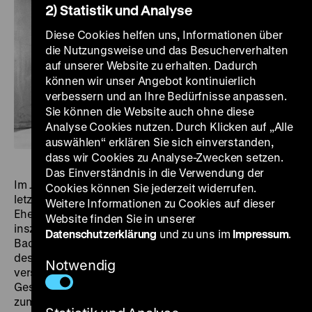
2) Statistik und Analyse
Diese Cookies helfen uns, Informationen über
die Nutzungsweise und das Besucherverhalten
auf unserer Website zu erhalten. Dadurch
können wir unser Angebot kontinuierlich
verbessern und an Ihre Bedürfnisse anpassen.
Sie können die Website auch ohne diese
Analyse Cookies nutzen. Durch Klicken auf „Alle
auswählen“ erklären Sie sich einverstanden,
dass wir Cookies zu Analyse-Zwecken setzen.
Das Einverständnis in die Verwendung der
Im Juli 1960 beginnt die Produktion von Monroes
Cookies können Sie jederzeit widerrufen.
letztem vollständigen Film. Nach dem Drehbuch ihres
Weitere Informationen zu Cookies auf dieser
Ehemannes Arthur Miller erzählt das von John Huston
Website finden Sie in unserer
inszenierte, schwarz-weiße Drama von zwei (mit
Datenschutzerklärung
und zu uns im
Impressum
.
Backstorys und weiblicher Solidarität ausgestatteten)
desillusionierten Frauen, die drei mindestens ebenso
Notwendig
versehrte Männer kennenlernen. Es ranken sich viele
Geschichten um Monroes Zustand und den ihrer Ehe
zum Zeitpunkt der Dreharbeiten. Dennoch entstand