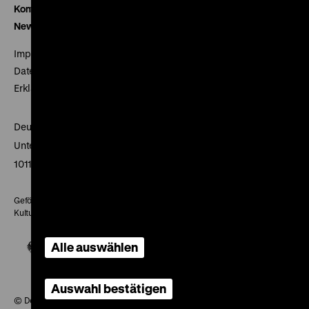
Kontakt
Newsletter
Impressum
Datenschutz
Erklärung digitale Barrierefreiheit
Deutsches Historisches Museum
Unter den Linden 2
10117 Berlin
Gefördert mit Mitteln des Beauftragten der Bundesregierung für
Kultur und Medien
Alle auswählen
Auswahl bestätigen
© Deutsches Historisches Museum, 2026