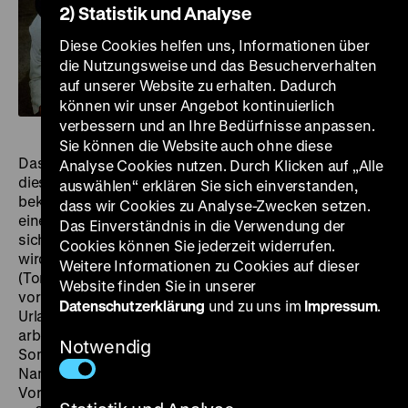
2) Statistik und Analyse
Diese Cookies helfen uns, Informationen über
die Nutzungsweise und das Besucherverhalten
auf unserer Website zu erhalten. Dadurch
können wir unser Angebot kontinuierlich
verbessern und an Ihre Bedürfnisse anpassen.
Sie können die Website auch ohne diese
Das Anschauen, das „Starren“ ist das Hauptmotiv
Analyse Cookies nutzen. Durch Klicken auf „Alle
dieser Komödie; ihr ikonisches Signature-Motiv das
auswählen“ erklären Sie sich einverstanden,
bekannteste Beispiel für Upskirting. Es stammt aus
dass wir Cookies zu Analyse-Zwecken setzen.
einer Szene, in der Monroes Rock hochfliegt, weil sie
Das Einverständnis in die Verwendung der
sich über dem U-Bahn-Schacht abkühlen will. Erzählt
Cookies können Sie jederzeit widerrufen.
wird aus der Sicht des End-30er Richard Sherman
Weitere Informationen zu Cookies auf dieser
(Tom Ewell), dessen Ehefrau (Evelyn Keyes) und Sohn
Website finden Sie in unserer
vor dem feuchtheißen New Yorker Sommer in den
Datenschutzerklärung
und zu uns im
Impressum
.
Urlaub geflüchtet sind. Richard bleibt zurück, um zu
arbeiten – und trifft auf Monroe, die während des
Notwendig
Sommers die Nachbarwohnung bezogen hat. Einen
Namen bekommt sie nicht; sie heißt (auch im
Vorspann) schlicht „the girl“. Richard findet das „girl“