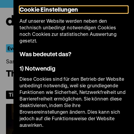
Direkt
Heute +
Cookie Einstellungen
zum
Seiteninhalt
Auf unserer Website werden neben den
springen
Navi
technisch unbedingt notwendigen Cookies
auf-
und
noch Cookies zur statistischen Auswertung
zuk
gesetzt.
Everyone Likes it Hot
Was bedeutet das?
Samstag, 01. August 2026, 19.00 Uhr
1) Notwendig
The Seven Year Itch
Diese Cookies sind für den Betrieb der Website
unbedingt notwendig, weil sie grundlegende
Funktionen wie Sicherheit, Netzwerkfreiheit und
Tickets
Barrierefreiheit ermöglichen. Sie können diese
deaktivieren, indem Sie ihre
Browsereinstellungen ändern. Dies kann sich
jedoch auf die Funktionsweise der Website
auswirken.