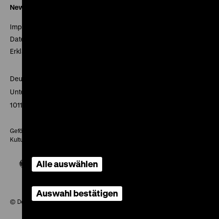
Newsletter
Impressum
Datenschutz
Erklärung digitale Barrierefreiheit
Deutsches Historisches Museum
Unter den Linden 2
10117 Berlin
Gefördert mit Mitteln des Beauftragten der Bundesregierung für
Kultur und Medien
Alle auswählen
Auswahl bestätigen
© Deutsches Historisches Museum, 2026