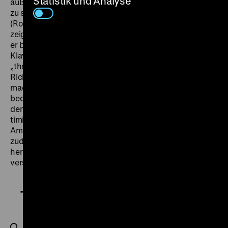
Statistik und Analyse
außerordentlich attraktiv – allein die „Moral“ macht ihm
zu schaffen. Anders als etwa Hausmeister Kruhulik
(Robert Strauss) will er treu bleiben. Doch „the girl“
zeigt ihm ein Bikinifoto, lacht und trinkt mit ihm – und
er bedrängt sie, wenn auch erfolglos, auf der
Klavierbank. Dass
„the girl“ eine 100-prozentige Projektionsfläche für
Richards Fantasien, Gelüste und Schamgefühle bietet,
macht aus dem Film einen so beeindruckenden wie
bedrückenden 100 Minuten langen male gaze, durch
den sich Monroe dennoch hingebungsvoll, uneitel und
timingfest spielt. Regisseur Wilder, der sich dieser
Ambivalenzen wohl bewusst war, verlieh dem Film
zudem seinen typischen, leichten, durch einen
hervorragenden Rhythmus und scharfzüngige Dialoge
verstärkten Ton. (jz)
The Seven Year Itch