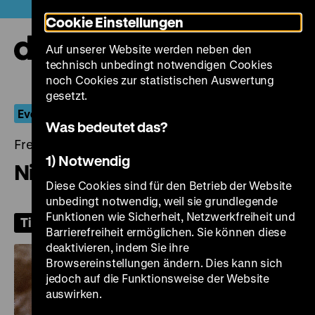
Direkt
Heute +
Cookie Einstellungen
zum
Seiteninhalt
Auf unserer Website werden neben den
springen
Navi
technisch unbedingt notwendigen Cookies
auf-
und
noch Cookies zur statistischen Auswertung
zuk
gesetzt.
Everyone Likes it Hot
Was bedeutet das?
Freitag, 31. Juli 2026, 19.00 Uhr
1) Notwendig
Niagara
Diese Cookies sind für den Betrieb der Website
unbedingt notwendig, weil sie grundlegende
Funktionen wie Sicherheit, Netzwerkfreiheit und
Tickets
Barrierefreiheit ermöglichen. Sie können diese
deaktivieren, indem Sie ihre
Browsereinstellungen ändern. Dies kann sich
jedoch auf die Funktionsweise der Website
auswirken.