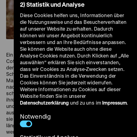
2) Statistik und Analyse
Diese Cookies helfen uns, Informationen über
die Nutzungsweise und das Besucherverhalten
auf unserer Website zu erhalten. Dadurch
können wir unser Angebot kontinuierlich
verbessern und an Ihre Bedürfnisse anpassen.
Sie können die Website auch ohne diese
Ein Regenbogen begleitet George Loomis (Joseph
Analyse Cookies nutzen. Durch Klicken auf „Alle
Cotton), der in den ersten Szenen dieses Dramas an
auswählen“ erklären Sie sich einverstanden,
den Niagarafällen herumstromert und von seinem
dass wir Cookies zu Analyse-Zwecken setzen.
Schicksal erzählt. Jenes Schicksal liegt – in vollem
Das Einverständnis in die Verwendung der
Make-Up – rauchend und unter der Decke erahnbar
Cookies können Sie jederzeit widerrufen.
nackt in einer pittoresken Ferienhütte und stellt sich
Weitere Informationen zu Cookies auf dieser
schlafend: Loomis Ehefrau Rose (Marilyn Monroe), die
Website finden Sie in unserer
ihren Mann später in einem ihrer Signature Dresses
Datenschutzerklärung
und zu uns im
Impressum
.
und vor den Augen der pausbäckigen Neuvermählten
aus der Nachbarhütte zur Weißglut bringt – während
Notwendig
sie hinter seinem Rücken mithilfe ihres Liebhabers
längst seinen Tod plant. Doch es kommt anders –
wenn auch keinesfalls besser für Rose.