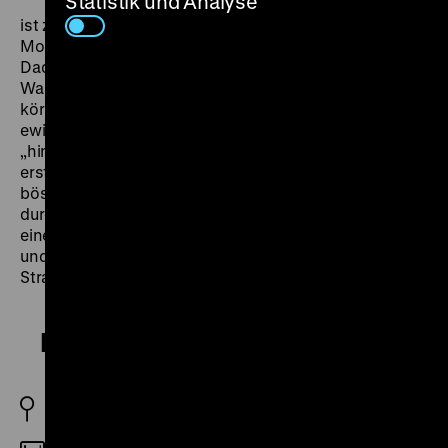
Statistik und Analyse
Cotton
ist zum Zeitpunkt der Dreharbeiten 21 Jahre älter als
Monroe, er trägt also einen Hauch des prototypischen
Daddy mit in den klassischen Film Noir-Plot. Der
Wasserfall rauscht symbolisch für die Kraft der
körperlichen Leidenschaft, und damit für Rose, das
ewig Weibliche, das George hinan – in diesem Fall
„hinab“ zieht. Marilyn Monroe spielte in
Niagara
das
erste und einzige Mal eine echte, zu 100 Prozent
böswillige Femme Fatale. Der Blick auf sie ist
durchgehend ein begehrlicher, das wird vor allem in
einer Szene deutlich, in der die Kamera gierig an ihr
und ihrem Gang haften bleibt, während sie eine lange
Straße entlanggeht. (jz)
Niagara
USA 1953