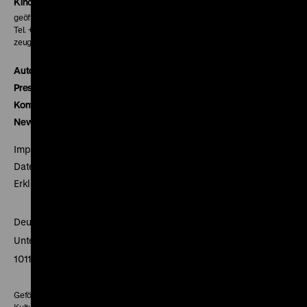
Kinokasse
geöffnet 30 Minuten vor Beginn der ersten Vorstellung
Tel. + 49 30 20304-770
zeughauskino@dhm.de
Autor*innen
Presse
Kontakt
Newsletter
Impressum
Datenschutz
Erklärung digitale Barrierefreiheit
Deutsches Historisches Museum
Unter den Linden 2
10117 Berlin
Gefördert mit Mitteln des Beauftragten der Bundesregierung für