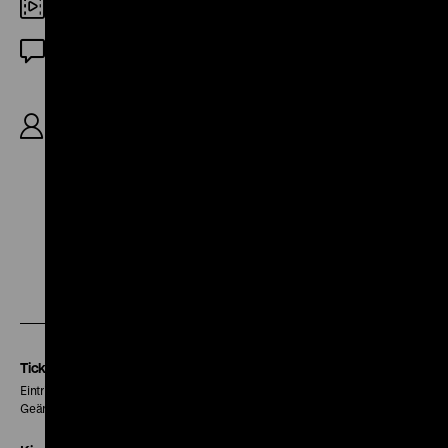
DCP
OF
R: Henry Hathaway, B: Charles Brackett, Walter
Reich, Richard Green, K: Joe MacDonald, D:
Marilyn Monroe, Joseph Cotton, Jean Peters,
Richard Allan, 88’
Zu
Zu
Zu
unserer
unserer
unserer
Instagram
Facebook
Letterboxd
Seite
Seite
Seite
Tickets
Eintritt 5 €
Geänderte Preise sind im Programm vermerkt.