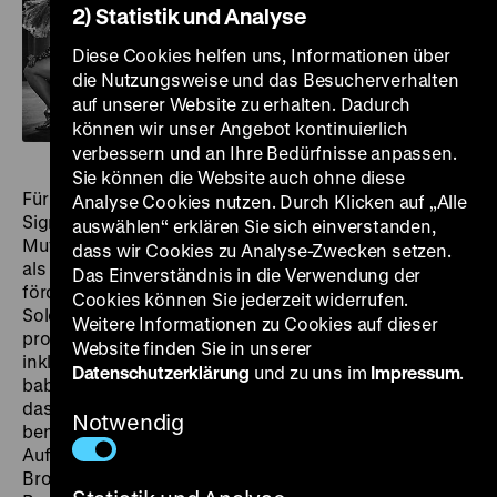
2) Statistik und Analyse
Diese Cookies helfen uns, Informationen über
die Nutzungsweise und das Besucherverhalten
auf unserer Website zu erhalten. Dadurch
können wir unser Angebot kontinuierlich
verbessern und an Ihre Bedürfnisse anpassen.
Sie können die Website auch ohne diese
Für ihre erste Hauptrolle färbt sich Monroe die Haare.
Analyse Cookies nutzen. Durch Klicken auf „Alle
Signalblond spielt sie die Burlesktänzerin Peggy, deren
auswählen“ erklären Sie sich einverstanden,
Mutter Mae (Adele Jenkins) ebenfalls als Chorus Girl,
dass wir Cookies zu Analyse-Zwecken setzen.
als „Reihen-Tänzerin“ arbeitet. Um ihre Karriere zu
Das Einverständnis in die Verwendung der
fördern, schustert Mae ihrer Tochter eines Tages eine
Cookies können Sie jederzeit widerrufen.
Solonummer zu, und Peggy präsentiert den
Weitere Informationen zu Cookies auf dieser
prototypischen, mit einer grotesken Choreografie
Website finden Sie in unserer
inklusive Babypuppen angereicherten Song „Every
Datenschutzerklärung
und zu uns im
Impressum
.
baby needs a Da-da-daddy“. Peggys Erscheinung und
das von Monroe mit einem später nie wieder
Notwendig
benutzten Blues-Timbre interpretierte Lied erregen die
Aufmerksamkeit des Theaterbesuchers Randy (Rand
Brooks), der beginnt, ihr anonym Blumen zu schicken.