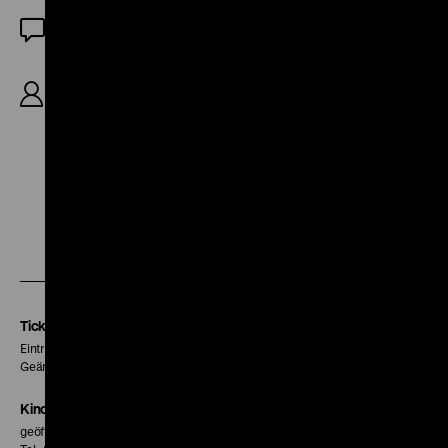
OF
R: Phil Karlson, B: Harry Sauber/Joseph Carole, K:
Frank Redman, D: Adele Jenkins, Marilyn Monroe,
Rand Brooks, Nana Bryant, 61‘
Zu
Zu
Zu
unserer
unserer
unserer
Instagram
Facebook
Letterboxd
Seite
Seite
Seite
Tickets
Eintritt 5 €
Geänderte Preise sind im Programm vermerkt.
Kinokasse
geöffnet 30 Minuten vor Beginn der ersten Vorstellung