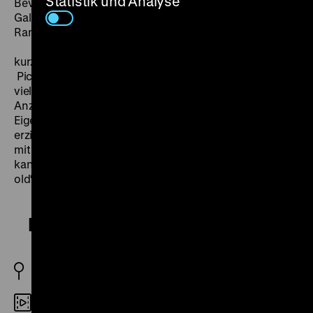
Statistik und Analyse
Bevor etwas läuft, möchte Peggy sich den anonymen
Galan allerdings genauer anschauen. Zudem stammt
Randy aus einer der reichsten Familien Clevelands.
Die weiblichen Charaktere dieses
kurzen, von der B-Movie-Abteilung der Columbia
Pictures produzierten Musikfilms sind erstaunlich
vielfältig. Peggy wirkt zwar naiv und sich ihrer
Anziehungskraft kaum bewusst, dennoch zeigt sie
Eigeninitiative. Mae ist eine Mutter, die ihr Kind allein
erziehen musste, und das selbstbewusst schaffte. Und
mit der zukünftigen Schwiegermutter (Nana Bryant)
kann man Pferde stehlen – ihr Song „You’re never too
old“ ist eine Ode an die Alterslosigkeit. (jz)
Ladies of the Chorus
USA 1949
Digital HD