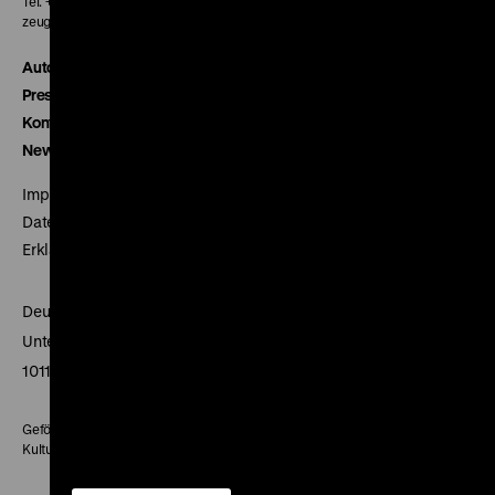
Tel. + 49 30 20304-770
zeughauskino@dhm.de
Autor*innen
Presse
Kontakt
Newsletter
Impressum
Datenschutz
Erklärung digitale Barrierefreiheit
Deutsches Historisches Museum
Unter den Linden 2
10117 Berlin
Gefördert mit Mitteln des Beauftragten der Bundesregierung für
Kultur und Medien