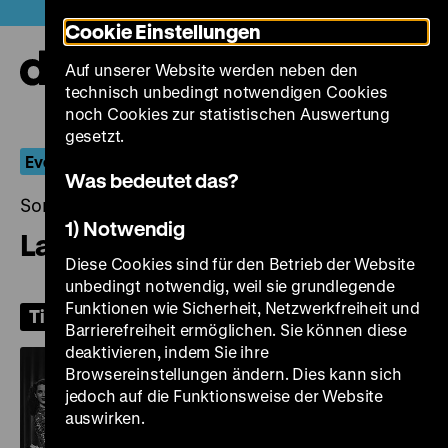
Direkt
Heute +
Cookie Einstellungen
zum
Seiteninhalt
Auf unserer Website werden neben den
springen
Navi
technisch unbedingt notwendigen Cookies
auf-
und
noch Cookies zur statistischen Auswertung
zuk
gesetzt.
Everyone Likes it Hot
Was bedeutet das?
Sonntag, 19. Juli 2026, 18.00 Uhr
1) Notwendig
Ladies of the Chorus
Diese Cookies sind für den Betrieb der Website
unbedingt notwendig, weil sie grundlegende
Funktionen wie Sicherheit, Netzwerkfreiheit und
Tickets
Barrierefreiheit ermöglichen. Sie können diese
deaktivieren, indem Sie ihre
Browsereinstellungen ändern. Dies kann sich
jedoch auf die Funktionsweise der Website
auswirken.